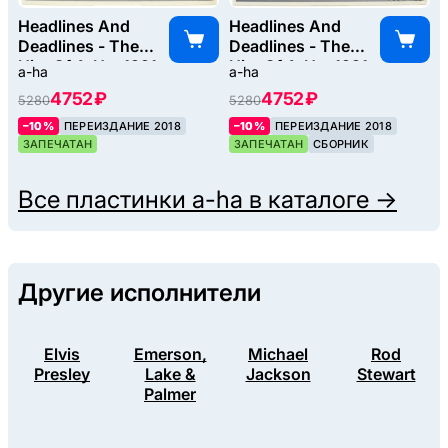
Headlines And
Headlines And
Deadlines - The
Deadlines - The
Hits Of A-Ha, 1991
Hits Of A-Ha, 1991
a-ha
a-ha
4752 ₽
4752 ₽
5280
5280
–10%
ПЕРЕИЗДАНИЕ 2018
–10%
ПЕРЕИЗДАНИЕ 2018
ЗАПЕЧАТАН
ЗАПЕЧАТАН
СБОРНИК
Все пластинки
a-ha
в каталоге →
Другие исполнители
Elvis
Emerson,
Michael
Rod
Presley
Lake &
Jackson
Stewart
Palmer