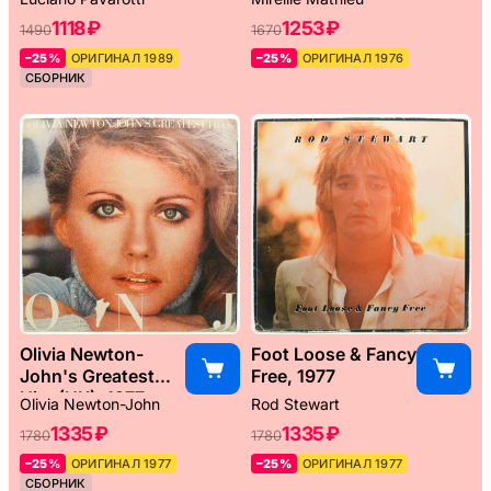
1118 ₽
1253 ₽
1490
1670
–25%
ОРИГИНАЛ 1989
–25%
ОРИГИНАЛ 1976
СБОРНИК
Olivia Newton-
Foot Loose & Fancy
John's Greatest
Free, 1977
Hits (UK), 1977
Olivia Newton-John
Rod Stewart
1335 ₽
1335 ₽
1780
1780
–25%
ОРИГИНАЛ 1977
–25%
ОРИГИНАЛ 1977
СБОРНИК