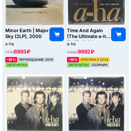
Minor Earth | Major
Time And Again
Sky (2LP), 2000
(The Ultimate a-ha)
(2LP), 2024
a-ha
a-ha
6993 ₽
9882 ₽
7770
10980
–10%
ПЕРЕИЗДАНИЕ 2019
–10%
ОРИГИНАЛ 2024
ЗАПЕЧАТАН
ЗАПЕЧАТАН
СБОРНИК