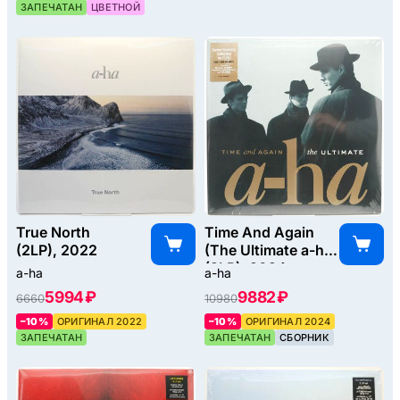
ЗАПЕЧАТАН
ЦВЕТНОЙ
True North
Time And Again
(2LP), 2022
(The Ultimate a-ha)
(2LP), 2024
a-ha
a-ha
5994 ₽
9882 ₽
6660
10980
–10%
ОРИГИНАЛ 2022
–10%
ОРИГИНАЛ 2024
ЗАПЕЧАТАН
ЗАПЕЧАТАН
СБОРНИК