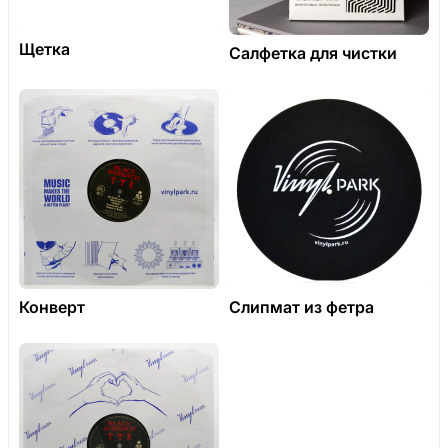
Щетка
Салфетка для чистки
Конверт
Слипмат из фетра