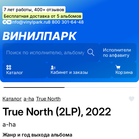
7 лет работы, 400+ отзывов
Бесплатная доставка от 5 альбомов
info@vinylpark.ru
8 800 301-64-48
ВИНИЛПАРК
Исполнители
по алфавиту
Кабинет и заказы
Корзина
Каталог
Реальные фото пластинки.
Нажмите, чтобы увеличить
Каталог
/
a-ha
/
True North
True North (2LP), 2022
a-ha
Жанр и год выхода альбома