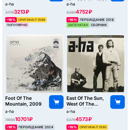
Hits Of A-Ha, 1991
a-ha
a-ha
3213 ₽
4752 ₽
3779
5280
–15%
ОРИГИНАЛ 1986
–10%
ПЕРЕИЗДАНИЕ 2018
ПОПУЛЯРНО
ЗАПЕЧАТАН
СБОРНИК
Foot Of The
East Of The Sun,
Mountain, 2009
West Of The
Moon, 1990
a-ha
a-ha
10701 ₽
4573 ₽
11890
5379
–10%
ПЕРЕИЗДАНИЕ 2024
–15%
ОРИГИНАЛ 1990