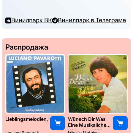
Винилпарк ВК
Винилпарк в Телеграме
Распродажа
Lieblingsmelodien, 1989
Wünsch Dir Was
Eine Musikaliche
Weltreise, 1976
Luciano Pavarotti
Mireille Mathieu