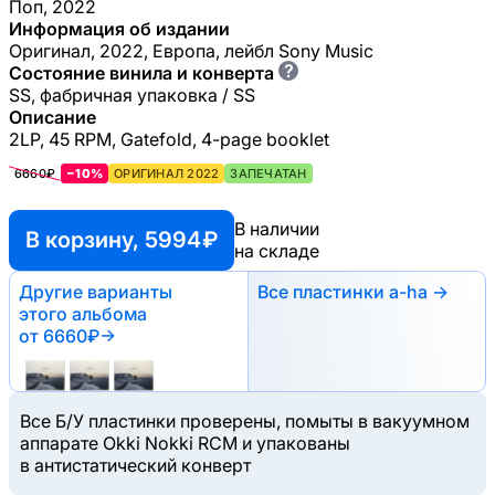
Поп, 2022
Информация об издании
Оригинал, 2022, Европа, лейбл Sony Music
?
Состояние винила и конверта
SS, фабричная упаковка / SS
Описание
2LP, 45 RPM, Gatefold, 4-page booklet
6660₽
−10%
ОРИГИНАЛ 2022
ЗАПЕЧАТАН
В наличии
В корзину, 5994 ₽
на складе
Другие варианты
Все пластинки a-ha →
этого альбома
от 6660₽
→
Все Б/У пластинки проверены, помыты в вакуумном
аппарате Okki Nokki RCM и упакованы
в антистатический конверт