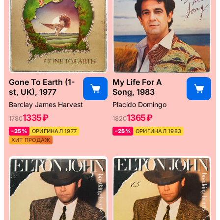
Gone To Earth (1-
My Life For A
st, UK), 1977
Song, 1983
Barclay James Harvest
Placido Domingo
1335 ₽
1365 ₽
1780
1820
–25%
ОРИГИНАЛ 1977
–25%
ОРИГИНАЛ 1983
ХИТ ПРОДАЖ