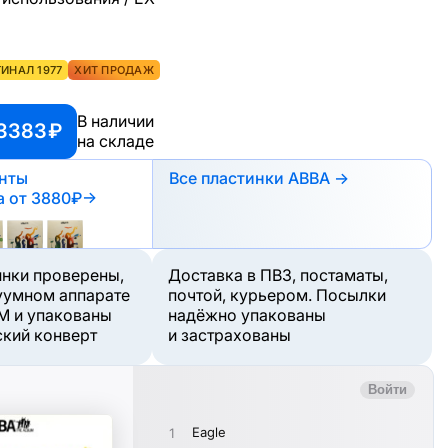
ИНАЛ 1977
ХИТ ПРОДАЖ
В наличии
 3383 ₽
на складе
анты
Все пластинки ABBA →
а
от 3880₽
→
инки проверены,
Доставка в ПВЗ, постаматы,
уумном аппарате
почтой, курьером. Посылки
M и упакованы
надёжно упакованы
ский конверт
и застрахованы