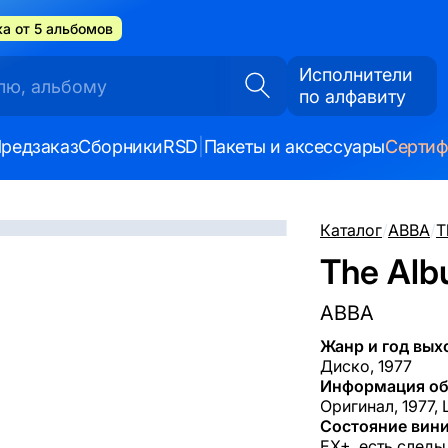
а от 5 альбомов
Исполнители
по алфавиту
редзаказ
Сборники
RSD
|
Пакеты и аксессуары
Серти
Каталог
/
ABBA
/
T
The Albu
ABBA
Жанр и год вых
Диско, 1977
Информация об
Оригинал, 1977, 
Состояние вини
EX+, есть следы