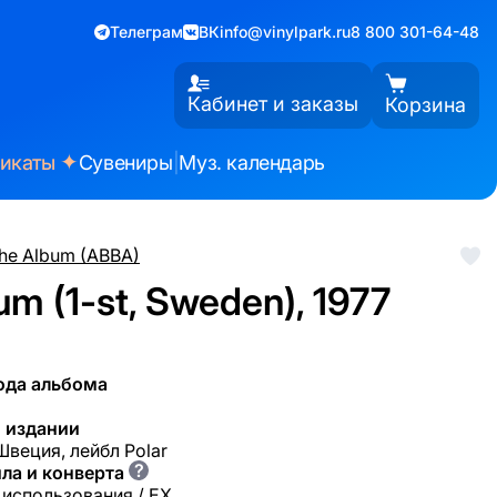
Телеграм
ВК
info@vinylpark.ru
8 800 301-64-48
Кабинет и заказы
Корзина
✦
фикаты
Сувениры
|
Муз. календарь
he Album (ABBA)
m (1-st, Sweden), 1977
ода альбома
 издании
Швеция, лейбл Polar
?
ла и конверта
 использования / EX