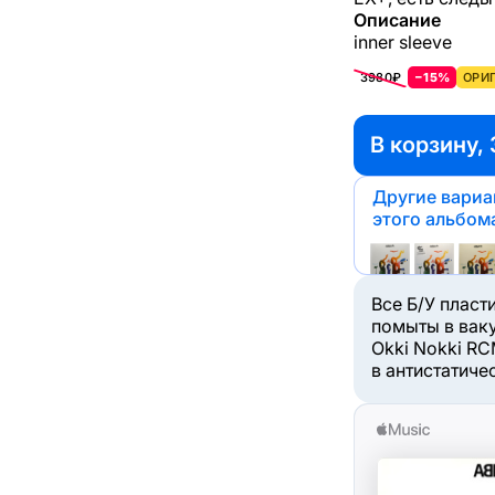
Описание
inner sleeve
3980₽
−15%
ОРИГ
В корзину,
Другие вари
этого альбом
Все Б/У пласт
помыты в вак
Okki Nokki RC
в антистатиче