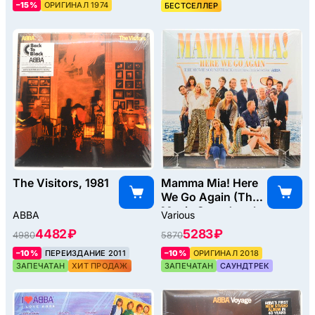
–15%
ОРИГИНАЛ 1974
БЕСТСЕЛЛЕР
The Visitors, 1981
Mamma Mia! Here
We Go Again (The
Movie Soundtrack
ABBA
Various
Featuring The
4482 ₽
5283 ₽
4980
5870
Songs Of ABBA)
(2LP), 2018
–10%
ПЕРЕИЗДАНИЕ 2011
–10%
ОРИГИНАЛ 2018
ЗАПЕЧАТАН
ХИТ ПРОДАЖ
ЗАПЕЧАТАН
САУНДТРЕК