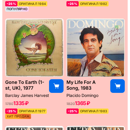
–25%
ОРИГИНАЛ 1984
–25%
ОРИГИНАЛ 1982
ПОПУЛЯРНО
Gone To Earth (1-
My Life For A
st, UK), 1977
Song, 1983
Barclay James Harvest
Placido Domingo
1335 ₽
1365 ₽
1780
1820
–25%
ОРИГИНАЛ 1977
–25%
ОРИГИНАЛ 1983
ХИТ ПРОДАЖ