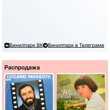
Винилпарк ВК
Винилпарк в Телеграме
Распродажа