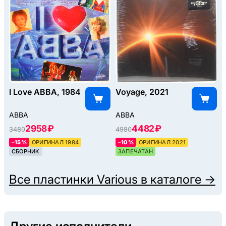
I Love ABBA, 1984
Voyage, 2021
ABBA
ABBA
2958 ₽
4482 ₽
3480
4980
–15%
ОРИГИНАЛ 1984
–10%
ОРИГИНАЛ 2021
СБОРНИК
ЗАПЕЧАТАН
Все пластинки
Various
в каталоге →