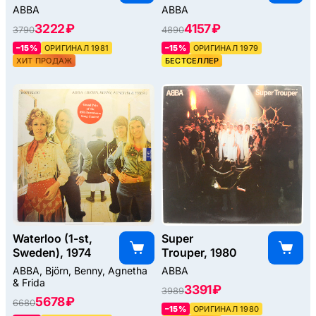
ABBA
ABBA
3222 ₽
4157 ₽
3790
4890
–15%
ОРИГИНАЛ 1981
–15%
ОРИГИНАЛ 1979
ХИТ ПРОДАЖ
БЕСТСЕЛЛЕР
Waterloo (1-st,
Super
Sweden), 1974
Trouper, 1980
ABBA, Björn, Benny, Agnetha
ABBA
& Frida
3391 ₽
3989
5678 ₽
6680
–15%
ОРИГИНАЛ 1980