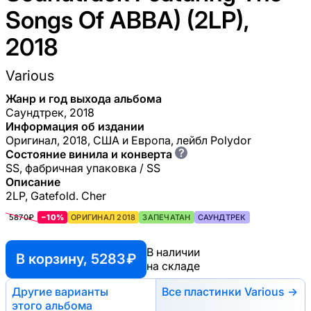
Songs Of ABBA) (2LP),
2018
Various
Жанр и год выхода альбома
Саундтрек, 2018
Информация об издании
Оригинал, 2018, США и Европа, лейбл Polydor
?
Состояние винила и конверта
SS, фабричная упаковка / SS
Описание
2LP, Gatefold. Cher
5870₽
−10%
ОРИГИНАЛ 2018
ЗАПЕЧАТАН
САУНДТРЕК
В наличии
В корзину, 5283 ₽
на складе
Другие варианты
Все пластинки Various →
этого альбома