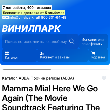
7 лет работы, 400+ отзывов
Бесплатная доставка от 5 альбомов
info@vinylpark.ru
8 800 301-64-48
ВИНИЛПАРК
Исполнители
по алфавиту
Кабинет и заказы
Корзина
Каталог
Реальные фото пластинки.
Нажмите, чтобы увеличить
Каталог
/
ABBA
/
Прочие релизы (ABBA)
Mamma Mia! Here We Go
Again (The Movie
Soundtrack Featuring The