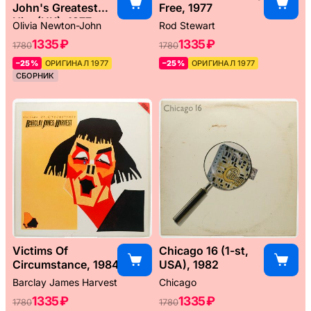
John's Greatest
Free, 1977
Hits (UK), 1977
Olivia Newton-John
Rod Stewart
1335 ₽
1335 ₽
1780
1780
–25%
ОРИГИНАЛ 1977
–25%
ОРИГИНАЛ 1977
СБОРНИК
Victims Of
Chicago 16 (1-st,
Circumstance, 1984
USA), 1982
Barclay James Harvest
Chicago
1335 ₽
1335 ₽
1780
1780