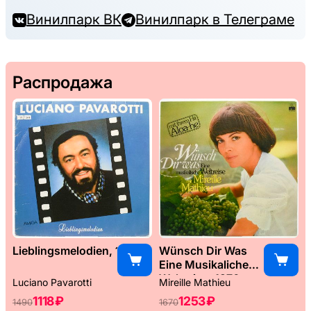
Винилпарк ВК
Винилпарк в Телеграме
Распродажа
Lieblingsmelodien, 1989
Wünsch Dir Was
Eine Musikaliche
Weltreise, 1976
Luciano Pavarotti
Mireille Mathieu
1118 ₽
1253 ₽
1490
1670