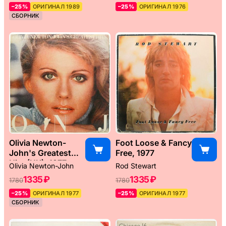
–25%
ОРИГИНАЛ 1989
–25%
ОРИГИНАЛ 1976
СБОРНИК
Olivia Newton-
Foot Loose & Fancy
John's Greatest
Free, 1977
Hits (UK), 1977
Olivia Newton-John
Rod Stewart
1335 ₽
1335 ₽
1780
1780
–25%
ОРИГИНАЛ 1977
–25%
ОРИГИНАЛ 1977
СБОРНИК