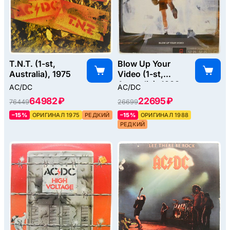
T.N.T. (1-st,
Blow Up Your
Australia), 1975
Video (1-st,
Australia), 1988
AC/DC
AC/DC
64982 ₽
22695 ₽
76449
26699
–15%
ОРИГИНАЛ 1975
РЕДКИЙ
–15%
ОРИГИНАЛ 1988
РЕДКИЙ