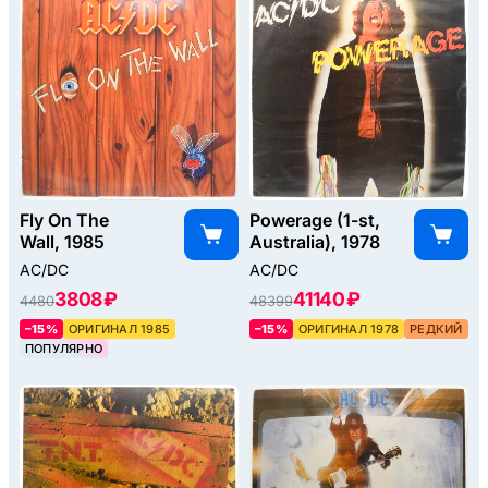
Fly On The
Powerage (1-st,
Wall, 1985
Australia), 1978
AC/DC
AC/DC
3808 ₽
41140 ₽
4480
48399
–15%
ОРИГИНАЛ 1985
–15%
ОРИГИНАЛ 1978
РЕДКИЙ
ПОПУЛЯРНО