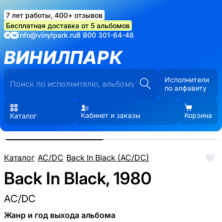
7 лет работы, 400+ отзывов
Бесплатная доставка от 5 альбомов
info@vinylpark.ru
8 800 301-64-48
ВИНИЛПАРК
Исполнители
по алфавиту
Кабинет и заказы
Корзина
Каталог
Реальные фото пластинки.
Нажмите, чтобы увеличить
Каталог
/
AC/DC
/
Back In Black (AC/DC)
Back In Black, 1980
AC/DC
Жанр и год выхода альбома