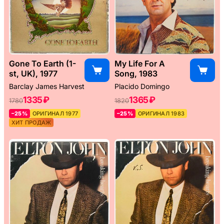
Gone To Earth (1-
My Life For A
st, UK), 1977
Song, 1983
Barclay James Harvest
Placido Domingo
1335 ₽
1365 ₽
1780
1820
–25%
ОРИГИНАЛ 1977
–25%
ОРИГИНАЛ 1983
ХИТ ПРОДАЖ