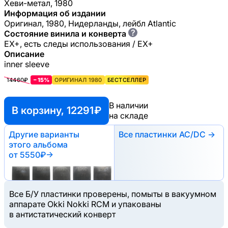
Хеви-метал, 1980
Информация об издании
Оригинал, 1980, Нидерланды, лейбл Atlantic
?
Состояние винила и конверта
EX+, есть следы использования / EX+
Описание
inner sleeve
14460₽
−15%
ОРИГИНАЛ 1980
БЕСТСЕЛЛЕР
В наличии
В корзину, 12291 ₽
на складе
Другие варианты
Все пластинки AC/DC →
этого альбома
от 5550₽
→
Все Б/У пластинки проверены, помыты в вакуумном
аппарате Okki Nokki RCM и упакованы
в антистатический конверт