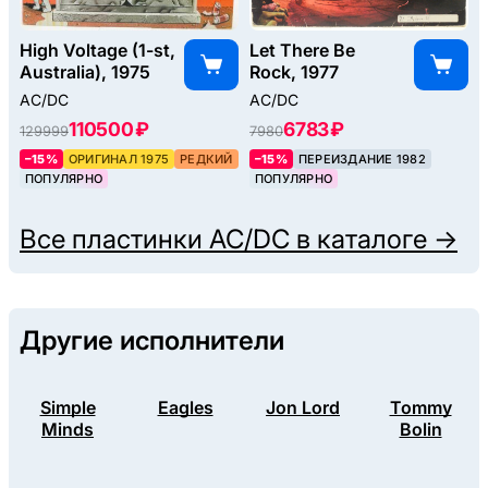
High Voltage (1-st,
Let There Be
Australia), 1975
Rock, 1977
AC/DC
AC/DC
110500 ₽
6783 ₽
129999
7980
–15%
ОРИГИНАЛ 1975
РЕДКИЙ
–15%
ПЕРЕИЗДАНИЕ 1982
ПОПУЛЯРНО
ПОПУЛЯРНО
Все пластинки
AC/DC
в каталоге →
Другие исполнители
Simple
Eagles
Jon Lord
Tommy
Minds
Bolin