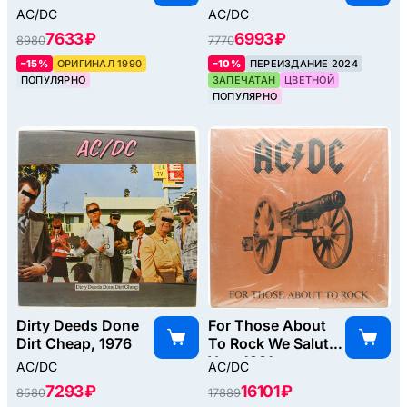
AC/DC
AC/DC
7633 ₽
6993 ₽
8980
7770
–15%
ОРИГИНАЛ 1990
–10%
ПЕРЕИЗДАНИЕ 2024
ПОПУЛЯРНО
ЗАПЕЧАТАН
ЦВЕТНОЙ
ПОПУЛЯРНО
Dirty Deeds Done
For Those About
Dirt Cheap, 1976
To Rock We Salute
You, 1981
AC/DC
AC/DC
7293 ₽
16101 ₽
8580
17889