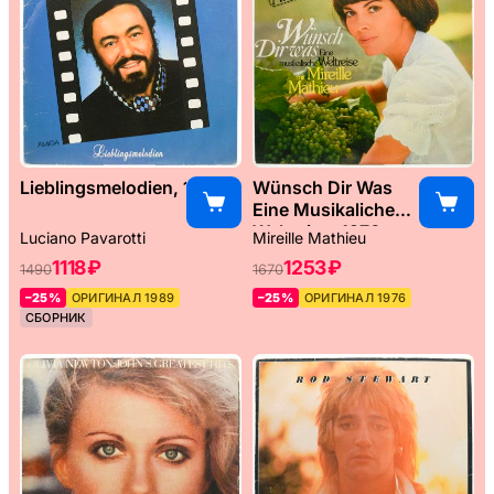
Lieblingsmelodien, 1989
Wünsch Dir Was
Eine Musikaliche
Weltreise, 1976
Luciano Pavarotti
Mireille Mathieu
1118 ₽
1253 ₽
1490
1670
–25%
ОРИГИНАЛ 1989
–25%
ОРИГИНАЛ 1976
СБОРНИК