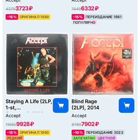
3723 ₽
6332 ₽
4379
7449
–15%
ОРИГИНАЛ 1989
–15%
ПЕРЕИЗДАНИЕ 1981
ПОПУЛЯРНО
Staying A Life (2LP,
Blind Rage
1-st,
(2LP), 2014
Germany), 1990
Accept
Accept
9928 ₽
7902 ₽
11680
8780
–15%
ОРИГИНАЛ 1990
–10%
ПЕРЕИЗДАНИЕ 2023
РЕДКИЙ
ЗАПЕЧАТАН
ЦВЕТНОЙ