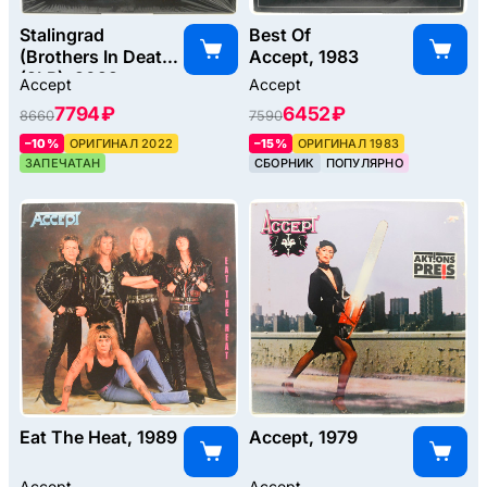
Stalingrad
Best Of
(Brothers In Death)
Accept, 1983
(2LP), 2022
Accept
Accept
7794 ₽
6452 ₽
8660
7590
–10%
ОРИГИНАЛ 2022
–15%
ОРИГИНАЛ 1983
ЗАПЕЧАТАН
СБОРНИК
ПОПУЛЯРНО
Eat The Heat, 1989
Accept, 1979
Accept
Accept