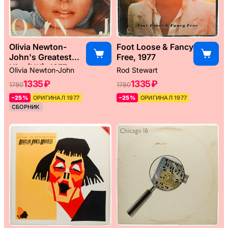
Olivia Newton-
Foot Loose & Fancy
John's Greatest
Free, 1977
Hits (UK), 1977
Olivia Newton-John
Rod Stewart
1335 ₽
1335 ₽
1780
1780
–25%
ОРИГИНАЛ 1977
–25%
ОРИГИНАЛ 1977
СБОРНИК