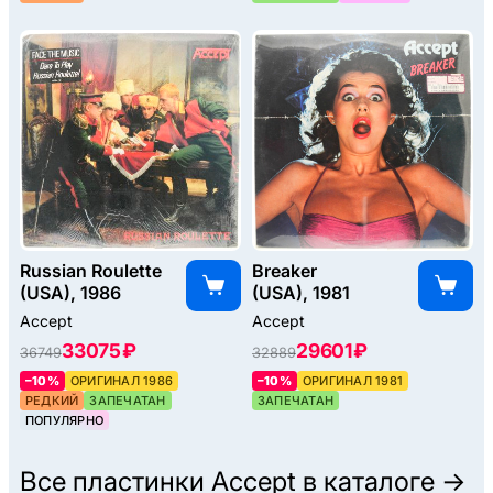
Russian Roulette
Breaker
(USA), 1986
(USA), 1981
Accept
Accept
33075 ₽
29601 ₽
36749
32889
–10%
ОРИГИНАЛ 1986
–10%
ОРИГИНАЛ 1981
РЕДКИЙ
ЗАПЕЧАТАН
ЗАПЕЧАТАН
ПОПУЛЯРНО
Все пластинки
Accept
в каталоге →