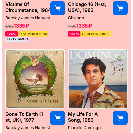
Victims Of
Chicago 16 (1-st,
Circumstance, 1984
USA), 1982
Barclay James Harvest
Chicago
1335 ₽
1335 ₽
1780
1780
–25%
ОРИГИНАЛ 1984
–25%
ОРИГИНАЛ 1982
ПОПУЛЯРНО
Gone To Earth (1-
My Life For A
st, UK), 1977
Song, 1983
Barclay James Harvest
Placido Domingo