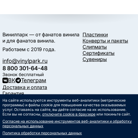
Винилпарк — от фанатов винила
Пластинки
и для фанатов винила.
Конверты и пакеты
Слипматы
Работаем с 2019 года.
Сертификаты
Сувениры
info@vinylpark.ru
8 800 301-64-48
Звонок бесплатный
ВК
Телеграм
Доставка и оплата
Гарантия
Контакты
На сайте используются инструменты веб-аналитики (метрические
Статьи
программы) и файлы cookie для повышения качества оказываемых
услуг. Оставаясь на сайте, вы даёте согласие на их использование.
Музыкальный календарь
Если вы не согласны,
отключите cookie в браузере
или покиньте сайт.
Документы
Согласие на использование инструментов веб-аналитики и обработку
Публичная оферта
персональных данных
Политика обработки
персональных данных
Политика обработки персональных данных
Согласие на обработку
персональных данных