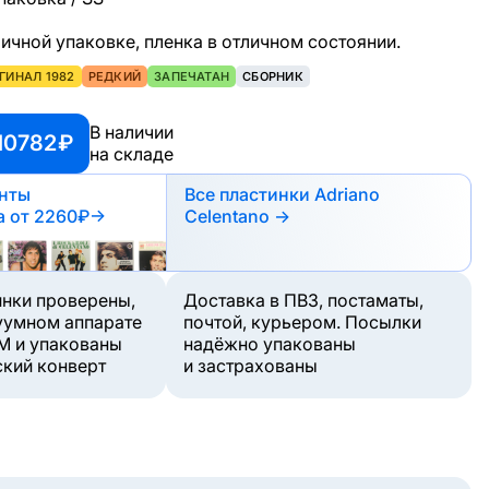
ичной упаковке, пленка в отличном состоянии.
ГИНАЛ 1982
РЕДКИЙ
ЗАПЕЧАТАН
СБОРНИК
В наличии
10782 ₽
на складе
анты
Все пластинки Adriano
а
от 2260₽
→
Celentano →
инки проверены,
Доставка в ПВЗ, постаматы,
уумном аппарате
почтой, курьером. Посылки
M и упакованы
надёжно упакованы
ский конверт
и застрахованы