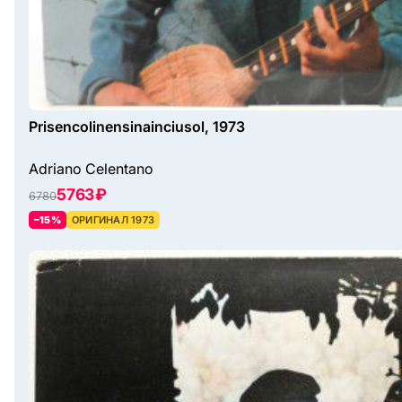
Prisencolinensinainciusol, 1973
Adriano Celentano
5763 ₽
6780
–15%
ОРИГИНАЛ 1973