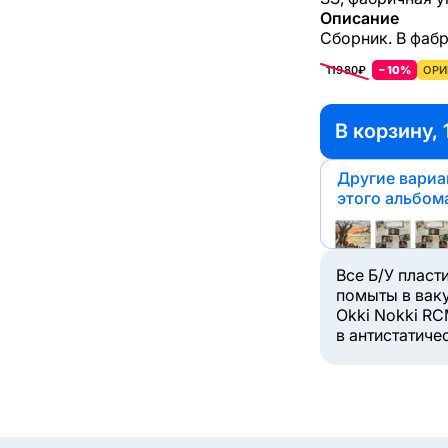
Описание
Сборник. В фабр
11980₽
−10%
ОРИ
В корзину, 
Другие вари
этого альбом
Все Б/У пласт
помыты в вак
Okki Nokki RC
в антистатиче