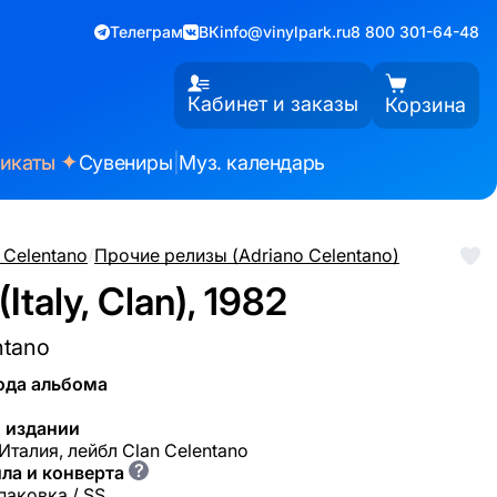
Телеграм
ВК
info@vinylpark.ru
8 800 301-64-48
Кабинет и заказы
Корзина
✦
фикаты
Сувениры
|
Муз. календарь
 Celentano
/
Прочие релизы (Adriano Celentano)
Italy, Clan), 1982
ntano
ода альбома
 издании
Италия, лейбл Clan Celentano
?
ла и конверта
паковка / SS