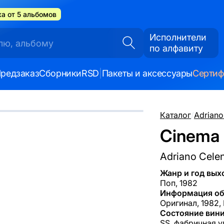
а от 5 альбомов
Исполнители
по алфавиту
редзаказ
Сборники
RSD
|
Пакеты и аксессуары
Серти
Каталог
/
Adriano
Cinema (
Adriano Cele
Жанр и год вых
Поп, 1982
Информация об
Оригинал, 1982, 
Состояние вини
SS, фабричная у