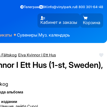
Телеграм
ВК
info@vinylpark.ru
8 800 301-64-48
Кабинет и заказы
Корзина
✦
фикаты
Сувениры
|
Муз. календарь
 Fältskog
/
Elva Kvinnor I Ett Hus
nnor I Ett Hus (1-st, Sweden),
skog
ода альбома
 издании
 Швеция, лейбл Cupol