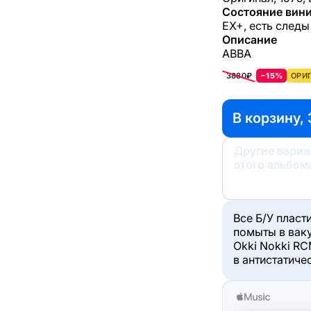
Состояние вини
EX+, есть следы
Описание
ABBA
3880₽
−15%
ОРИГ
В корзину, 
Другие вари
этого альбом
Все Б/У пласт
помыты в вак
Okki Nokki RC
в антистатиче