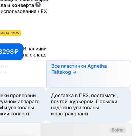
?
ла и конверта
 использования / EX
ИНАЛ 1975
В наличии
3298 ₽
на складе
анты
Все пластинки Agnetha
а
→
Fältskog →
инки проверены,
Доставка в ПВЗ, постаматы,
уумном аппарате
почтой, курьером. Посылки
M и упакованы
надёжно упакованы
ский конверт
и застрахованы