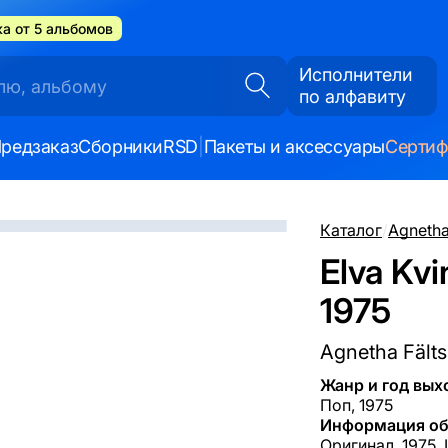
а от 5 альбомов
Исполнители
по алфавиту
редзаказ
Сборники
RSD
|
Пакеты и аксессуары
Серти
Каталог
/
Agnetha
Elva Kvi
1975
Agnetha Fält
Жанр и год вых
Поп, 1975
Информация об
Оригинал, 1975,