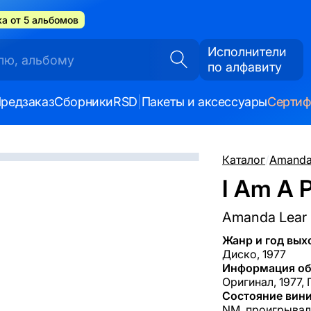
а от 5 альбомов
Исполнители
по алфавиту
редзаказ
Сборники
RSD
|
Пакеты и аксессуары
Серти
Каталог
/
Amanda
I Am A 
Amanda Lear
Жанр и год вых
Диско, 1977
Информация об
Оригинал, 1977, 
Состояние вини
NM, проигрывал