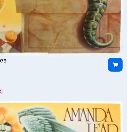
979
О