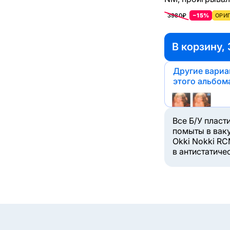
3980₽
−15%
ОРИГ
В корзину,
Другие вари
этого альбом
Все Б/У пласт
помыты в вак
Okki Nokki RC
в антистатиче