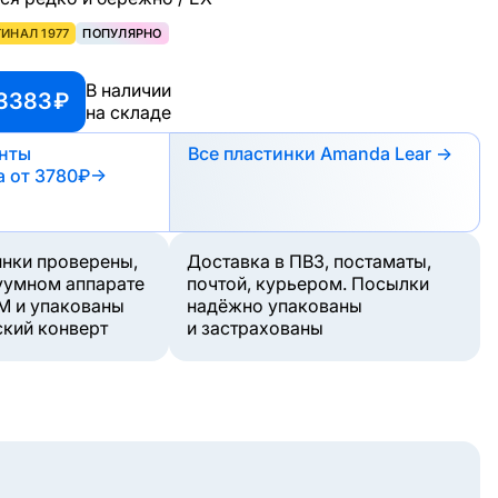
ИНАЛ 1977
ПОПУЛЯРНО
В наличии
 3383 ₽
на складе
анты
Все пластинки Amanda Lear →
а
от 3780₽
→
инки проверены,
Доставка в ПВЗ, постаматы,
уумном аппарате
почтой, курьером. Посылки
M и упакованы
надёжно упакованы
ский конверт
и застрахованы