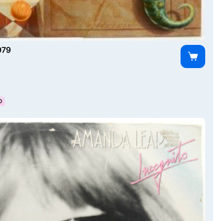
979
О