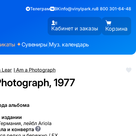
Телеграм
ВК
info@vinylpark.ru
8 800 301-64-48
Кабинет и заказы
Корзина
✦
фикаты
Сувениры
|
Муз. календарь
 Lear
/
I Am a Photograph
Photograph, 1977
ода альбома
 издании
Германия, лейбл Ariola
?
ла и конверта
ся редко и бережно / EX