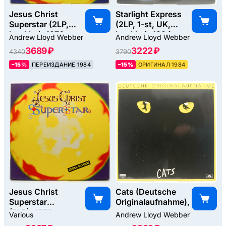
Jesus Christ
Starlight Express
Superstar (2LP,
(2LP, 1-st, UK,
booklet), 1970
booklet), 1984
Andrew Lloyd Webber
Andrew Lloyd Webber
3689 ₽
3222 ₽
4340
3790
–15%
ПЕРЕИЗДАНИЕ 1984
–15%
ОРИГИНАЛ 1984
Jesus Christ
Cats (Deutsche
Superstar
Originalaufnahme), 1983
(2LP), 1970
Various
Andrew Lloyd Webber