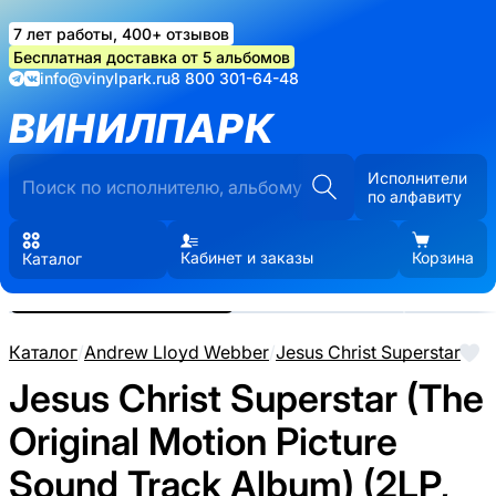
7 лет работы, 400+ отзывов
Бесплатная доставка от 5 альбомов
info@vinylpark.ru
8 800 301-64-48
ВИНИЛПАРК
Исполнители
по алфавиту
Кабинет и заказы
Корзина
Каталог
Реальные фото пластинки.
Нажмите, чтобы увеличить
Каталог
/
Andrew Lloyd Webber
/
Jesus Christ Superstar
Jesus Christ Superstar (The
Original Motion Picture
Sound Track Album) (2LP,