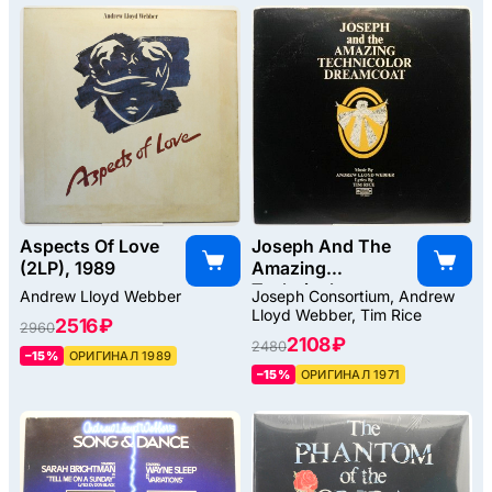
Aspects Of Love
Joseph And The
(2LP), 1989
Amazing
Technicolor
Andrew Lloyd Webber
Joseph Consortium, Andrew
Dreamcoat
Lloyd Webber, Tim Rice
2516 ₽
2960
(USA), 1971
2108 ₽
2480
–15%
ОРИГИНАЛ 1989
–15%
ОРИГИНАЛ 1971