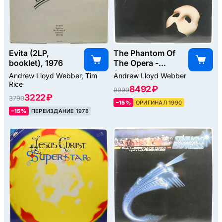
Evita (2LP,
The Phantom Of
booklet), 1976
The Opera -
Svenska
Andrew Lloyd Webber, Tim
Andrew Lloyd Webber
Originalinspelningen
Rice
8492 ₽
9990
(2LP), 1990
3222 ₽
3790
–15%
ОРИГИНАЛ 1990
–15%
ПЕРЕИЗДАНИЕ 1978