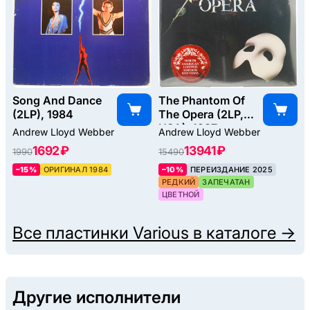
Song And Dance
The Phantom Of
(2LP), 1984
The Opera (2LP,
USA), 1987
Andrew Lloyd Webber
Andrew Lloyd Webber
1692 ₽
13941 ₽
1990
15490
–15%
ОРИГИНАЛ 1984
–10%
ПЕРЕИЗДАНИЕ 2025
РЕДКИЙ
ЗАПЕЧАТАН
ЦВЕТНОЙ
Все пластинки
Various
в каталоге →
Другие исполнители