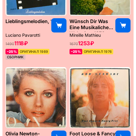
Lieblingsmelodien, 1989
Wünsch Dir Was
Eine Musikaliche
Weltreise, 1976
Luciano Pavarotti
Mireille Mathieu
1118 ₽
1253 ₽
1490
1670
–25%
ОРИГИНАЛ 1989
–25%
ОРИГИНАЛ 1976
СБОРНИК
Olivia Newton-
Foot Loose & Fancy