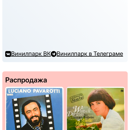
Винилпарк ВК
Винилпарк в Телеграме
Распродажа