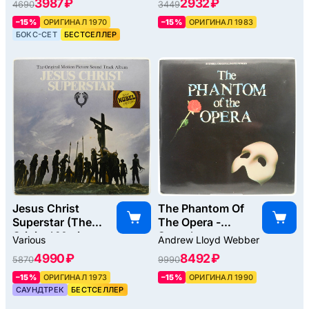
3987 ₽
2932 ₽
4690
3449
–15%
ОРИГИНАЛ 1970
–15%
ОРИГИНАЛ 1983
БОКС-СЕТ
БЕСТСЕЛЛЕР
Jesus Christ
The Phantom Of
Superstar (The
The Opera -
Original Motion
Svenska
Various
Andrew Lloyd Webber
Picture Sound
Originalinspelningen
4990 ₽
8492 ₽
5870
9990
Track Album) (2LP,
(2LP), 1990
booklet), 1973
–15%
ОРИГИНАЛ 1973
–15%
ОРИГИНАЛ 1990
САУНДТРЕК
БЕСТСЕЛЛЕР