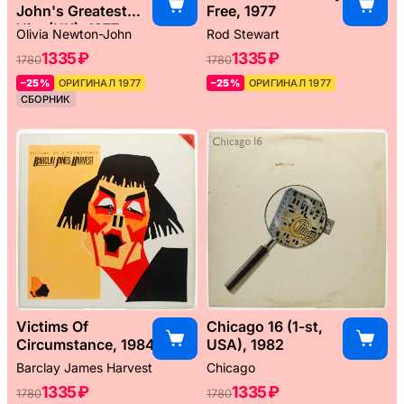
John's Greatest
Free, 1977
Hits (UK), 1977
Olivia Newton-John
Rod Stewart
1335 ₽
1335 ₽
1780
1780
–25%
ОРИГИНАЛ 1977
–25%
ОРИГИНАЛ 1977
СБОРНИК
Victims Of
Chicago 16 (1-st,
Circumstance, 1984
USA), 1982
Barclay James Harvest
Chicago
1335 ₽
1335 ₽
1780
1780