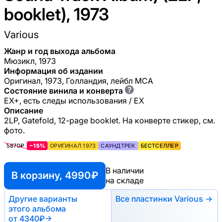
booklet), 1973
Various
Жанр и год выхода альбома
Мюзикл, 1973
Информация об издании
Оригинал, 1973, Голландия, лейбл MCA
?
Состояние винила и конверта
EX+, есть следы использования / EX
Описание
2LP, Gatefold, 12-page booklet. На конверте стикер, см.
фото.
5870₽
−15%
ОРИГИНАЛ 1973
САУНДТРЕК
БЕСТСЕЛЛЕР
В наличии
В корзину, 4990 ₽
на складе
Другие варианты
Все пластинки Various →
этого альбома
от 4340₽
→