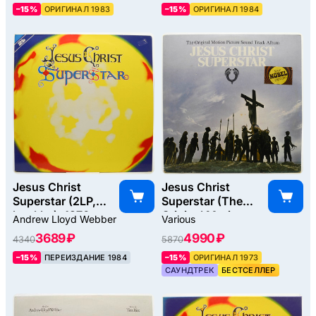
–15%
ОРИГИНАЛ 1983
–15%
ОРИГИНАЛ 1984
Jesus Christ
Jesus Christ
Superstar (2LP,
Superstar (The
booklet), 1970
Original Motion
Andrew Lloyd Webber
Various
Picture Sound
3689 ₽
4990 ₽
4340
5870
Track Album) (2LP,
booklet), 1973
–15%
ПЕРЕИЗДАНИЕ 1984
–15%
ОРИГИНАЛ 1973
САУНДТРЕК
БЕСТСЕЛЛЕР