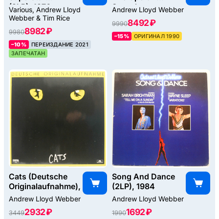
(2LP), 1970
Svenska
Various, Andrew Lloyd
Andrew Lloyd Webber
Originalinspelningen
Webber & Tim Rice
8492 ₽
9990
(2LP), 1990
8982 ₽
9980
–15%
ОРИГИНАЛ 1990
–10%
ПЕРЕИЗДАНИЕ 2021
ЗАПЕЧАТАН
Cats (Deutsche
Song And Dance
Originalaufnahme), 1983
(2LP), 1984
Andrew Lloyd Webber
Andrew Lloyd Webber
2932 ₽
1692 ₽
3449
1990