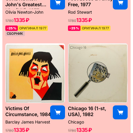
John's Greatest
Free, 1977
Hits (UK), 1977
Olivia Newton-John
Rod Stewart
1335 ₽
1335 ₽
1780
1780
–25%
ОРИГИНАЛ 1977
–25%
ОРИГИНАЛ 1977
СБОРНИК
Victims Of
Chicago 16 (1-st,
Circumstance, 1984
USA), 1982
Barclay James Harvest
Chicago
1335 ₽
1335 ₽
1780
1780