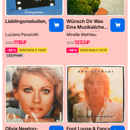
Lieblingsmelodien, 1989
Wünsch Dir Was
Eine Musikaliche
Weltreise, 1976
Luciano Pavarotti
Mireille Mathieu
1118 ₽
1253 ₽
1490
1670
–25%
ОРИГИНАЛ 1989
–25%
ОРИГИНАЛ 1976
СБОРНИК
Olivia Newton-
Foot Loose & Fancy