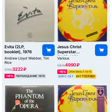
Evita (2LP,
Jesus Christ
booklet), 1976
Superstar
(2LP), 1970
Andrew Lloyd Webber, Tim
Various
Rice
4990 ₽
5870
3222 ₽
3790
–15%
ОРИГИНАЛ 1970
–15%
ПЕРЕИЗДАНИЕ 1978
БОКС-СЕТ
БЕСТСЕЛЛЕР