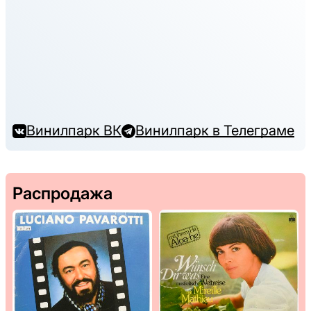
Винилпарк ВК
Винилпарк в Телеграме
Распродажа