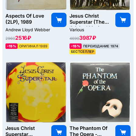
Aspects Of Love
Jesus Christ
(2LP), 1989
Superstar (The
Original Motion
Andrew Lloyd Webber
Various
Picture Sound
2516 ₽
3987 ₽
2960
4690
Track Album) (2LP,
booklet), 1972
–15%
ОРИГИНАЛ 1989
–15%
ПЕРЕИЗДАНИЕ 1974
БЕСТСЕЛЛЕР
Jesus Christ
The Phantom Of
Superstar
The Opera -