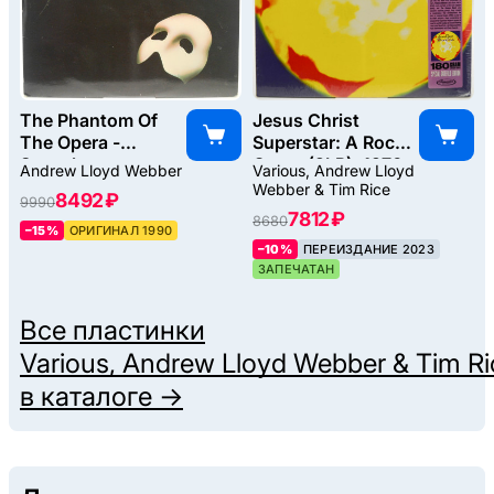
The Phantom Of
Jesus Christ
The Opera -
Superstar: A Rock
Svenska
Opera (2LP), 1970
Andrew Lloyd Webber
Various, Andrew Lloyd
Originalinspelningen
Webber & Tim Rice
8492 ₽
9990
(2LP), 1990
7812 ₽
8680
–15%
ОРИГИНАЛ 1990
–10%
ПЕРЕИЗДАНИЕ 2023
ЗАПЕЧАТАН
Все пластинки
Various, Andrew Lloyd Webber & Tim Ri
в каталоге →