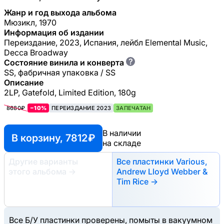
Жанр и год выхода альбома
Мюзикл, 1970
Информация об издании
Переиздание, 2023, Испания, лейбл Elemental Music,
Decca Broadway
?
Состояние винила и конверта
SS, фабричная упаковка / SS
Описание
2LP, Gatefold, Limited Edition, 180g
8680₽
−10%
ПЕРЕИЗДАНИЕ 2023
ЗАПЕЧАТАН
В наличии
В корзину, 7812 ₽
на складе
Другие варианты
Все пластинки Various,
этого альбома
→
Andrew Lloyd Webber &
Tim Rice →
Все Б/У пластинки проверены, помыты в вакуумном