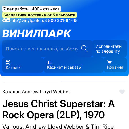
7 лет работы, 400+ отзывов
Бесплатная доставка от 5 альбомов
info@vinylpark.ru
8 800 301-64-48
ВИНИЛПАРК
Исполнители
по алфавиту
Кабинет и заказы
Корзина
Каталог
Реальные фото пластинки.
Нажмите, чтобы увеличить
Каталог
/
Andrew Lloyd Webber
Jesus Christ Superstar: A
Rock Opera (2LP), 1970
Various, Andrew Lloyd Webber & Tim Rice