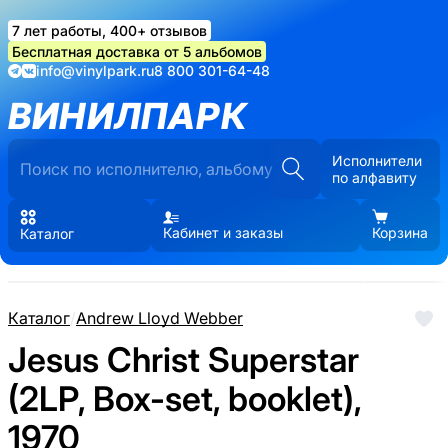
7 лет работы, 400+ отзывов
Бесплатная доставка от 5 альбомов
info@vinylpark.ru
8 800 301-64-48
ВИНИЛПАРК
Исполнители
по алфавиту
Кабинет и заказы
Корзина
Каталог
Каталог
/
Andrew Lloyd Webber
Jesus Christ Superstar
(2LP, Box-set, booklet),
1970