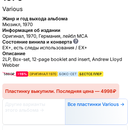
Various
Жанр и год выхода альбома
Мюзикл, 1970
Информация об издании
Оригинал, 1970, Германия, лейбл MCA
?
Состояние винила и конверта
EX+, есть следы использования / EX+
Описание
2LP, Box-set, 12-page booklet and insert, Andrew Lloyd
Webber
5880₽
−15%
ОРИГИНАЛ 1970
БОКС-СЕТ
БЕСТСЕЛЛЕР
Пластинку выкупили. Последняя цена — 4998 ₽
Другие варианты
Все пластинки Various →
этого альбома
→