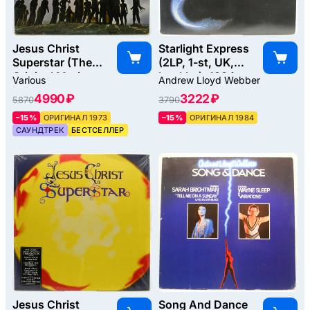
Jesus Christ
Starlight Express
Superstar (The
(2LP, 1-st, UK,
Original Motion
booklet), 1984
Various
Andrew Lloyd Webber
Picture Sound
4990 ₽
3222 ₽
5870
3790
Track Album) (2LP,
booklet), 1973
–15%
ОРИГИНАЛ 1973
–15%
ОРИГИНАЛ 1984
САУНДТРЕК
БЕСТСЕЛЛЕР
Jesus Christ
Song And Dance