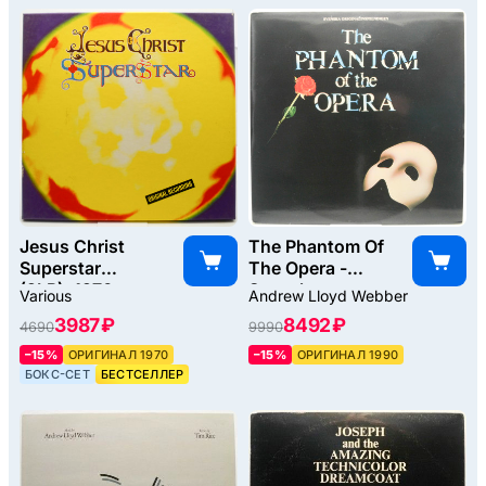
Jesus Christ
The Phantom Of
Superstar
The Opera -
(2LP), 1970
Svenska
Various
Andrew Lloyd Webber
Originalinspelningen
3987 ₽
8492 ₽
4690
9990
(2LP), 1990
–15%
ОРИГИНАЛ 1970
–15%
ОРИГИНАЛ 1990
БОКС-СЕТ
БЕСТСЕЛЛЕР