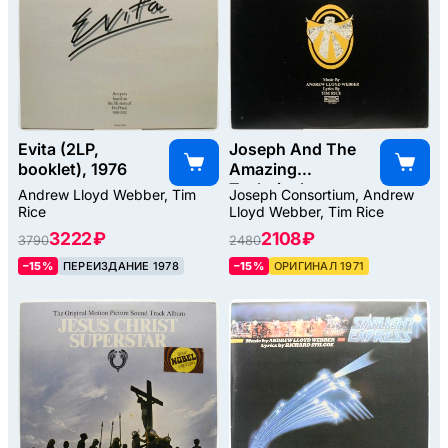
Evita (2LP,
Joseph And The
booklet), 1976
Amazing
Technicolor
Andrew Lloyd Webber, Tim
Joseph Consortium, Andrew
Dreamcoat
Rice
Lloyd Webber, Tim Rice
(USA), 1971
3222 ₽
2108 ₽
3790
2480
–15%
ПЕРЕИЗДАНИЕ 1978
–15%
ОРИГИНАЛ 1971