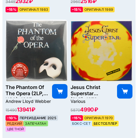
2932 ₽
2516 ₽
3449
2960
–15%
ОРИГИНАЛ 1983
–15%
ОРИГИНАЛ 1989
The Phantom Of
Jesus Christ
The Opera (2LP,
Superstar
USA), 1987
(2LP), 1970
Andrew Lloyd Webber
Various
13941 ₽
4990 ₽
15490
5870
–10%
ПЕРЕИЗДАНИЕ 2025
–15%
ОРИГИНАЛ 1970
РЕДКИЙ
ЗАПЕЧАТАН
БОКС-СЕТ
БЕСТСЕЛЛЕР
ЦВЕТНОЙ