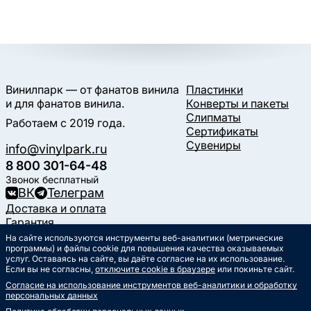
Винилпарк — от фанатов винила
Пластинки
и для фанатов винила.
Конверты и пакеты
Слипматы
Работаем с 2019 года.
Сертификаты
Сувениры
info@vinylpark.ru
8 800 301-64-48
Звонок бесплатный
ВК
Телеграм
Доставка и оплата
Гарантия
Контакты
На сайте используются инструменты веб-аналитики (метрические
Статьи
программы) и файлы cookie для повышения качества оказываемых
услуг. Оставаясь на сайте, вы даёте согласие на их использование.
Музыкальный календарь
Если вы не согласны,
отключите cookie в браузере
или покиньте сайт.
Документы
Согласие на использование инструментов веб-аналитики и обработку
Публичная оферта
персональных данных
Политика обработки
персональных данных