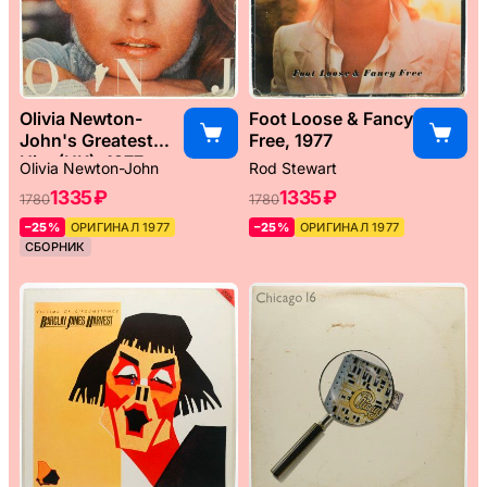
Olivia Newton-
Foot Loose & Fancy
John's Greatest
Free, 1977
Hits (UK), 1977
Olivia Newton-John
Rod Stewart
1335 ₽
1335 ₽
1780
1780
–25%
ОРИГИНАЛ 1977
–25%
ОРИГИНАЛ 1977
СБОРНИК