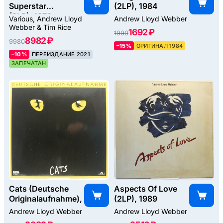
Superstar
(2LP), 1984
(2LP), 1970
Various, Andrew Lloyd
Andrew Lloyd Webber
Webber & Tim Rice
1692 ₽
1990
8982 ₽
9980
–15%
ОРИГИНАЛ 1984
–10%
ПЕРЕИЗДАНИЕ 2021
ЗАПЕЧАТАН
Cats (Deutsche
Aspects Of Love
Originalaufnahme), 1983
(2LP), 1989
Andrew Lloyd Webber
Andrew Lloyd Webber