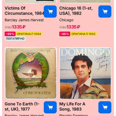
Victims Of
Chicago 16 (1-st,
Circumstance, 1984
USA), 1982
Barclay James Harvest
Chicago
1335 ₽
1335 ₽
1780
1780
–25%
ОРИГИНАЛ 1984
–25%
ОРИГИНАЛ 1982
ПОПУЛЯРНО
Gone To Earth (1-
My Life For A
st, UK), 1977
Song, 1983
Barclay James Harvest
Placido Domingo