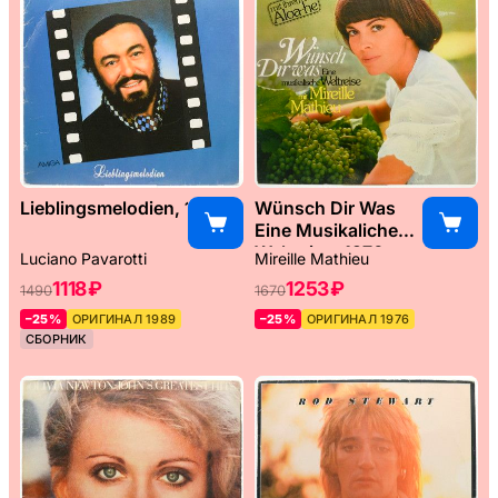
Lieblingsmelodien, 1989
Wünsch Dir Was
Eine Musikaliche
Weltreise, 1976
Luciano Pavarotti
Mireille Mathieu
1118 ₽
1253 ₽
1490
1670
–25%
ОРИГИНАЛ 1989
–25%
ОРИГИНАЛ 1976
СБОРНИК