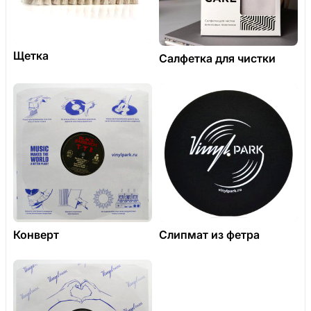
Щетка
Салфетка для чистки
Конверт
Слипмат из фетра