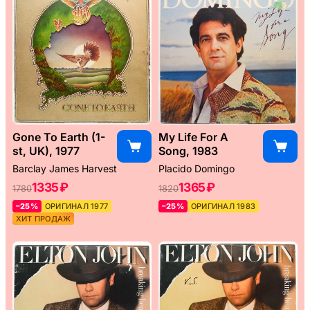
Gone To Earth (1-
My Life For A
st, UK), 1977
Song, 1983
Barclay James Harvest
Placido Domingo
1335 ₽
1365 ₽
1780
1820
–25%
ОРИГИНАЛ 1977
–25%
ОРИГИНАЛ 1983
ХИТ ПРОДАЖ