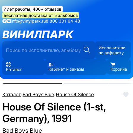
7 лет работы, 400+ отзывов
Бесплатная доставка от 5 альбомов
info@vinylpark.ru
8 800 301-64-48
ВИНИЛПАРК
Исполнители
по алфавиту
Кабинет и заказы
Корзина
Каталог
Реальные фото пластинки.
Нажмите, чтобы увеличить
Каталог
/
Bad Boys Blue
/
House Of Silence
House Of Silence (1-st,
Germany), 1991
Bad Boys Blue