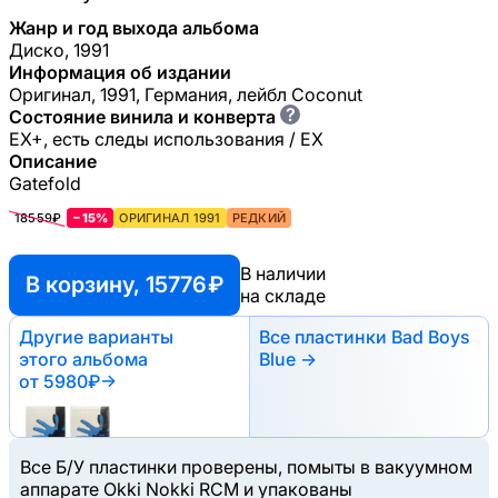
Жанр и год выхода альбома
Диско, 1991
Информация об издании
Оригинал, 1991, Германия, лейбл Coconut
?
Состояние винила и конверта
EX+, есть следы использования / EX
Описание
Gatefold
18559₽
−15%
ОРИГИНАЛ 1991
РЕДКИЙ
В наличии
В корзину, 15776 ₽
на складе
Другие варианты
Все пластинки Bad Boys
этого альбома
Blue →
от 5980₽
→
Все Б/У пластинки проверены, помыты в вакуумном
аппарате Okki Nokki RCM и упакованы