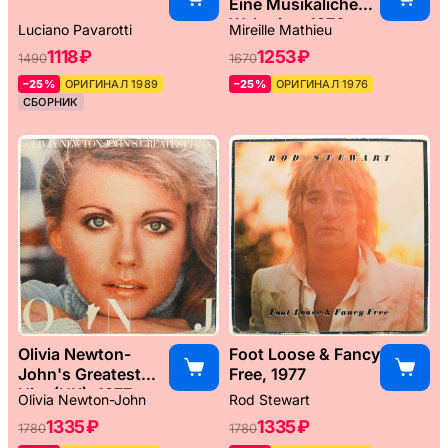
Eine Musikaliche
Weltreise, 1976
Luciano Pavarotti
Mireille Mathieu
1118 ₽
1253 ₽
1490
1670
–25%
ОРИГИНАЛ 1989
–25%
ОРИГИНАЛ 1976
СБОРНИК
Olivia Newton-
Foot Loose & Fancy
John's Greatest
Free, 1977
Hits (UK), 1977
Olivia Newton-John
Rod Stewart
1335 ₽
1335 ₽
1780
1780