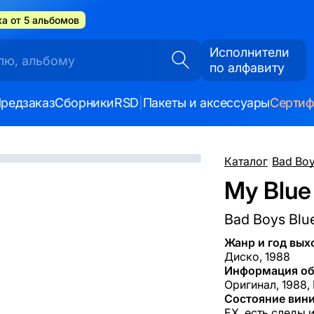
а от 5 альбомов
Исполнители
по алфавиту
редзаказ
Сборники
RSD
|
Пакеты и аксессуары
Серти
Каталог
/
Bad Boy
My Blue 
Bad Boys Blu
Жанр и год вых
Диско, 1988
Информация об
Оригинал, 1988,
Состояние вини
EX, есть следы 