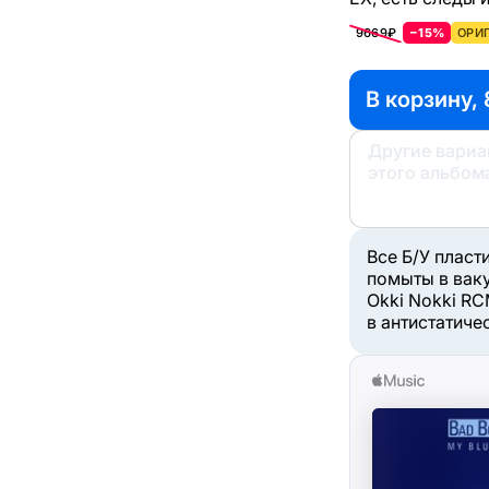
9669₽
−15%
ОРИГ
В корзину, 
Другие вари
этого альбом
Все Б/У пласт
помыты в вак
Okki Nokki RC
в антистатиче