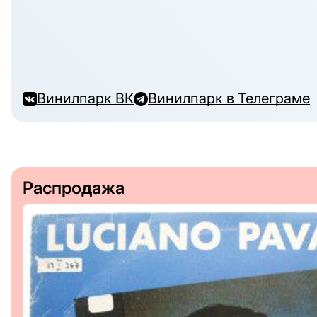
Винилпарк ВК
Винилпарк в Телеграме
Распродажа