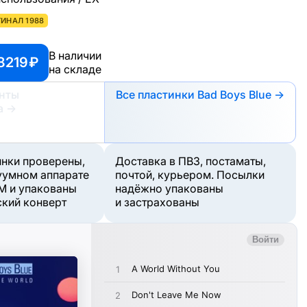
ИНАЛ 1988
В наличии
8219 ₽
на складе
анты
Все пластинки Bad Boys Blue →
а
→
инки проверены,
Доставка в ПВЗ, постаматы,
уумном аппарате
почтой, курьером. Посылки
M и упакованы
надёжно упакованы
ский конверт
и застрахованы