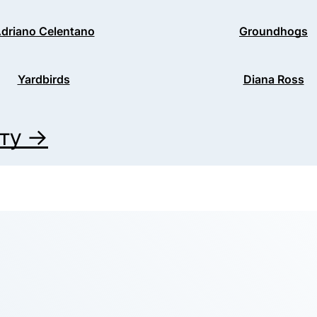
driano Celentano
Groundhogs
Yardbirds
Diana Ross
иту →