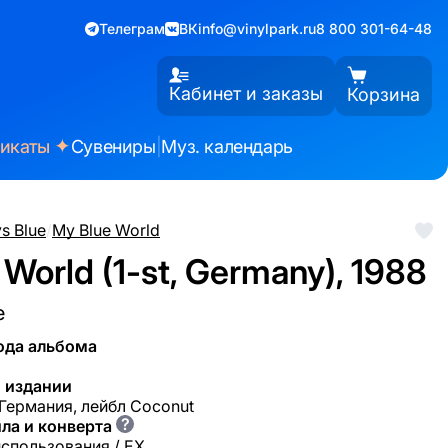
Телеграм
ВК
info@vinylpark.ru
8 800 301-64-48
Кабинет и заказы
Корзина
✦
фикаты
Сувениры
|
Муз. календарь
s Blue
/
My Blue World
World (1-st, Germany), 1988
e
ода альбома
 издании
 Германия, лейбл Coconut
?
ла и конверта
использования / EX