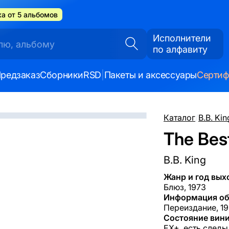
а от 5 альбомов
Исполнители
по алфавиту
редзаказ
Сборники
RSD
|
Пакеты и аксессуары
Серти
Каталог
/
B.B. Kin
The Best
B.B. King
Жанр и год вых
Блюз, 1973
Информация об
Переиздание, 19
Состояние вини
EX+, есть следы