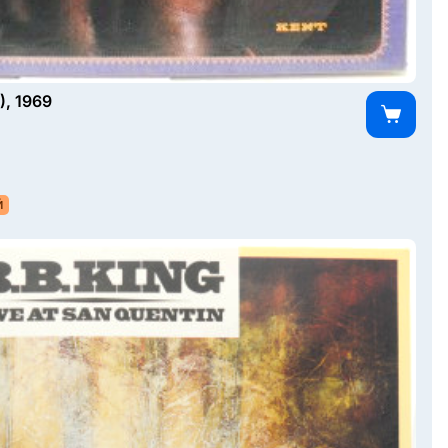
), 1969
Й