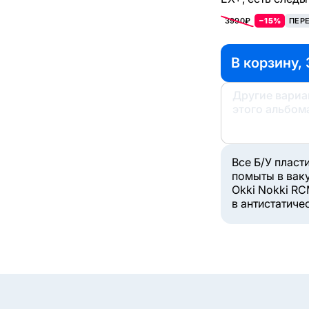
3990₽
−15%
ПЕР
В корзину, 
Другие вари
этого альбом
Все Б/У пласт
помыты в вак
Okki Nokki RC
в антистатиче