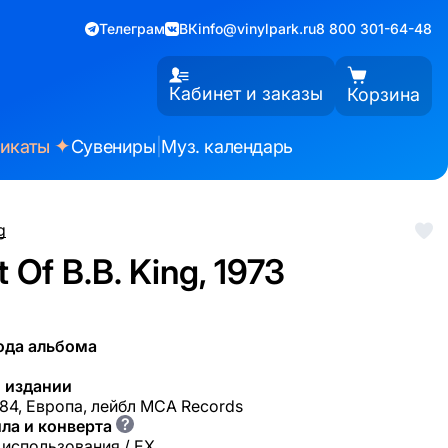
Телеграм
ВК
info@vinylpark.ru
8 800 301-64-48
Кабинет и заказы
Корзина
✦
фикаты
Сувениры
|
Муз. календарь
g
 Of B.B. King, 1973
ода альбома
 издании
84, Европа, лейбл MCA Records
?
ла и конверта
 использования / EX