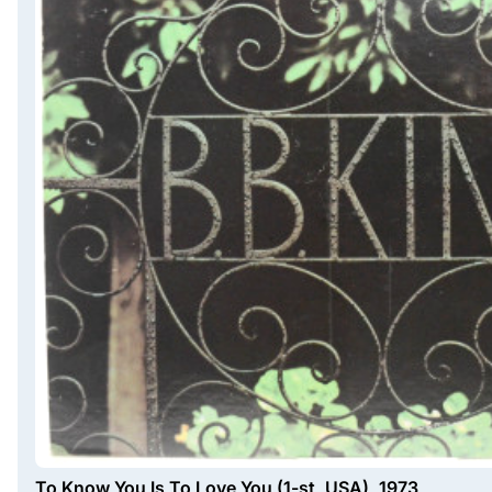
To Know You Is To Love You (1-st, USA), 1973