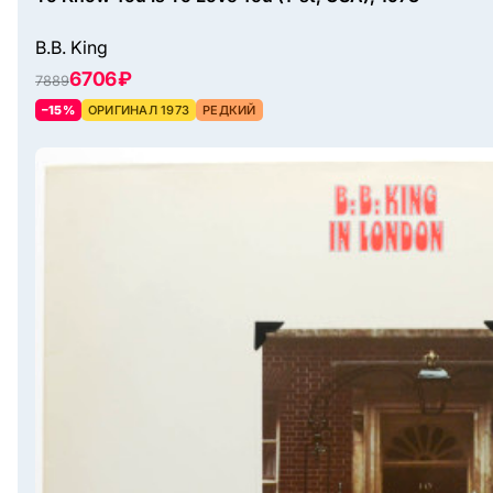
B.B. King
6706 ₽
7889
–15%
ОРИГИНАЛ 1973
РЕДКИЙ