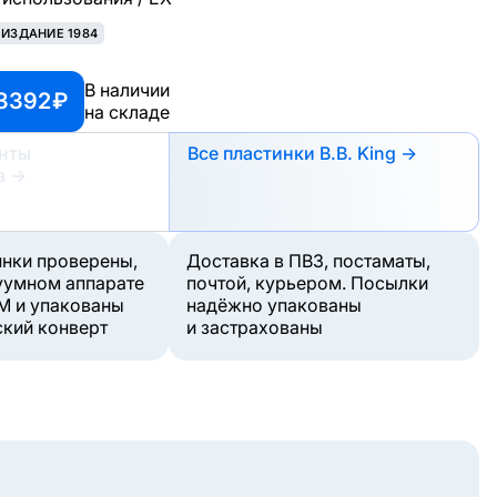
ЕИЗДАНИЕ 1984
В наличии
3392 ₽
на складе
анты
Все пластинки B.B. King →
а
→
инки проверены,
Доставка в ПВЗ, постаматы,
уумном аппарате
почтой, курьером. Посылки
M и упакованы
надёжно упакованы
ский конверт
и застрахованы