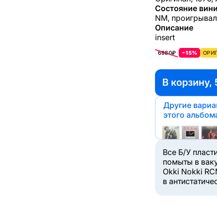
Состояние вини
NM, проигрывал
Описание
insert
6980₽
−15%
ОРИГ
В корзину, 
Другие вари
этого альбом
Все Б/У пласт
помыты в вак
Okki Nokki RC
в антистатиче