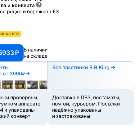
?
ла и конверта
ся редко и бережно / EX
ИНАЛ 1976
В наличии
5933 ₽
на складе
анты
Все пластинки B.B.King →
а
от 3990₽
→
инки проверены,
Доставка в ПВЗ, постаматы,
уумном аппарате
почтой, курьером. Посылки
M и упакованы
надёжно упакованы
ский конверт
и застрахованы