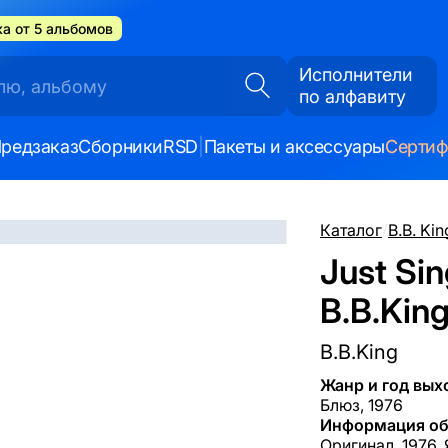
а от 5 альбомов
Исполнители
по алфавиту
редзаказ
Сборники
RSD
|
Пакеты и аксессуары
Серти
Каталог
/
B.B. Kin
Just Sin
B.B.King
B.B.King
Жанр и год вых
Блюз, 1976
Информация об
Оригинал, 1976, 