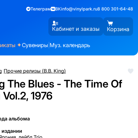
Телеграм
ВК
info@vinylpark.ru
8 800 301-64-48
Кабинет и заказы
Корзина
✦
фикаты
Сувениры
|
Муз. календарь
g
/
Прочие релизы (B.B. King)
g The Blues - The Time Of
 Vol.2, 1976
ода альбома
 издании
Япония, лейбл Trio