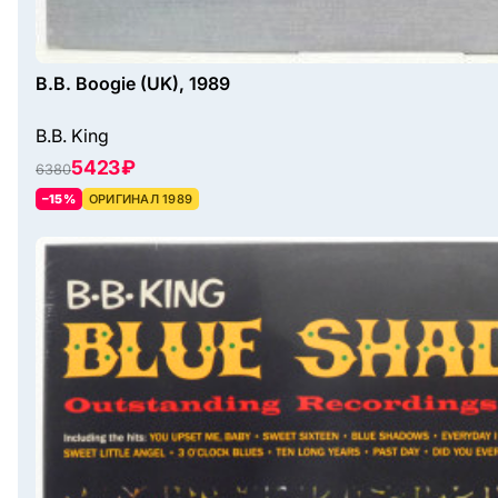
B.B. Boogie (UK), 1989
B.B. King
5423 ₽
6380
–15%
ОРИГИНАЛ 1989