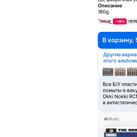
Описание
180g
5980₽
−10%
ПЕР
В корзину, 
Другие вари
этого альбом
Все Б/У пласт
помыты в вак
Okki Nokki RC
в антистатиче