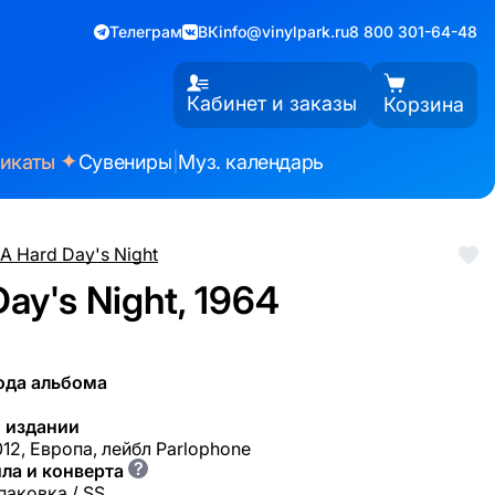
Телеграм
ВК
info@vinylpark.ru
8 800 301-64-48
Кабинет и заказы
Корзина
✦
фикаты
Сувениры
|
Муз. календарь
A Hard Day's Night
ay's Night, 1964
ода альбома
 издании
12, Европа, лейбл Parlophone
?
ла и конверта
паковка / SS