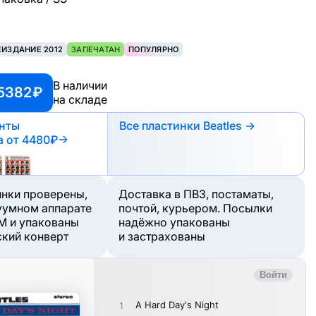
ЕИЗДАНИЕ 2012
ЗАПЕЧАТАН
ПОПУЛЯРНО
В наличии
5382 ₽
на складе
анты
Все пластинки Beatles →
а
от 4480₽
→
инки проверены,
Доставка в ПВЗ, постаматы,
уумном аппарате
почтой, курьером. Посылки
M и упакованы
надёжно упакованы
ский конверт
и застрахованы