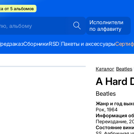
а от 5 альбомов
Исполнители
по алфавиту
редзаказ
Сборники
RSD
|
Пакеты и аксессуары
Серти
Каталог
/
Beatles
/
A Hard D
Beatles
Жанр и год вых
Рок, 1964
Информация об
Переиздание, 20
Состояние вини
SS, фабричная у