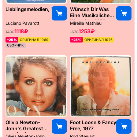
Lieblingsmelodien, 1989
Wünsch Dir Was
Eine Musikaliche
Weltreise, 1976
Luciano Pavarotti
Mireille Mathieu
1118 ₽
1253 ₽
1490
1670
–25%
ОРИГИНАЛ 1989
–25%
ОРИГИНАЛ 1976
СБОРНИК
Olivia Newton-
Foot Loose & Fancy
John's Greatest
Free, 1977
Hits (UK), 1977
Olivia Newton-John
Rod Stewart