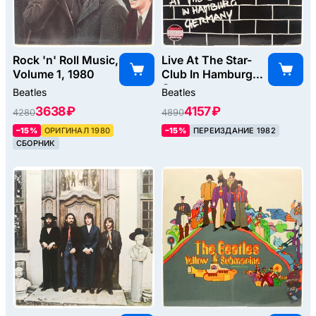
Rock 'n' Roll Music,
Live At The Star-
Volume 1, 1980
Club In Hamburg
Germany
Beatles
Beatles
(2LP), 1977
3638 ₽
4157 ₽
4280
4890
–15%
ОРИГИНАЛ 1980
–15%
ПЕРЕИЗДАНИЕ 1982
СБОРНИК