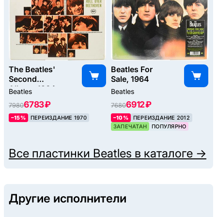
The Beatles'
Beatles For
Second
Sale, 1964
Album, 1964
Beatles
Beatles
6783 ₽
6912 ₽
7980
7680
–15%
ПЕРЕИЗДАНИЕ 1970
–10%
ПЕРЕИЗДАНИЕ 2012
ЗАПЕЧАТАН
ПОПУЛЯРНО
Все пластинки
Beatles
в каталоге →
Другие исполнители