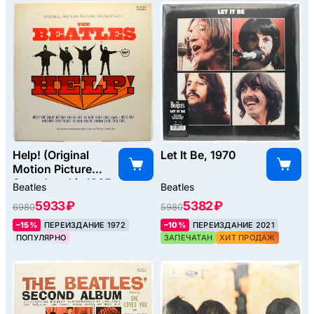
Help! (Original
Let It Be, 1970
Motion Picture
Soundtrack), 1965
Beatles
Beatles
5933 ₽
5382 ₽
6980
5980
–15%
ПЕРЕИЗДАНИЕ 1972
–10%
ПЕРЕИЗДАНИЕ 2021
ПОПУЛЯРНО
ЗАПЕЧАТАН
ХИТ ПРОДАЖ