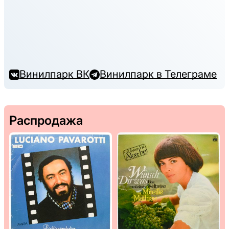
Винилпарк ВК
Винилпарк в Телеграме
Распродажа