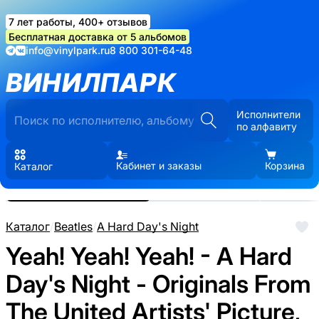
7 лет работы, 400+ отзывов
Бесплатная доставка от 5 альбомов
info@vinylpark.ru
8 800 301-64-48
ВИНИЛПАРК
Исполнители
по алфавиту
Кабинет и заказы
Корзина
Каталог
Реальные фото пластинки.
Нажмите, чтобы увеличить
Каталог
/
Beatles
/
A Hard Day's Night
Yeah! Yeah! Yeah! - A Hard
Day's Night - Originals From
The United Artists' Picture,