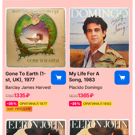
Gone To Earth (1-
My Life For A
st, UK), 1977
Song, 1983
Barclay James Harvest
Placido Domingo
1335 ₽
1365 ₽
1780
1820
–25%
ОРИГИНАЛ 1977
–25%
ОРИГИНАЛ 1983
ХИТ ПРОДАЖ