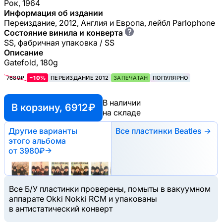
Рок, 1964
Информация об издании
Переиздание, 2012, Англия и Европа, лейбл Parlophone
?
Состояние винила и конверта
SS, фабричная упаковка / SS
Описание
Gatefold, 180g
7680₽
−10%
ПЕРЕИЗДАНИЕ 2012
ЗАПЕЧАТАН
ПОПУЛЯРНО
В наличии
В корзину, 6912 ₽
на складе
Другие варианты
Все пластинки Beatles →
этого альбома
от 3980₽
→
Все Б/У пластинки проверены, помыты в вакуумном
аппарате Okki Nokki RCM и упакованы
в антистатический конверт