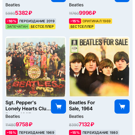
Beatles
Beatles
5382 ₽
9996 ₽
5980
11760
–10%
ПЕРЕИЗДАНИЕ 2019
–15%
ОРИГИНАЛ 1969
ЗАПЕЧАТАН
БЕСТСЕЛЛЕР
БЕСТСЕЛЛЕР
Sgt. Pepper's
Beatles For
Lonely Hearts Club
Sale, 1964
Band, 1967
Beatles
Beatles
9758 ₽
7132 ₽
11480
8390
–15%
ПЕРЕИЗДАНИЕ 1969
–15%
ПЕРЕИЗДАНИЕ 1980