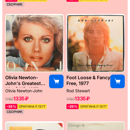
СБОРНИК
Olivia Newton-
Foot Loose & Fancy
John's Greatest
Free, 1977
Hits (UK), 1977
Olivia Newton-John
Rod Stewart
1335 ₽
1335 ₽
1780
1780
–25%
ОРИГИНАЛ 1977
–25%
ОРИГИНАЛ 1977
СБОРНИК