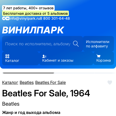
7 лет работы, 400+ отзывов
Бесплатная доставка от 5 альбомов
info@vinylpark.ru
8 800 301-64-48
ВИНИЛПАРК
Исполнители
по алфавиту
Кабинет и заказы
Корзина
Каталог
Реальные фото пластинки.
Нажмите, чтобы увеличить
Каталог
/
Beatles
/
Beatles For Sale
Beatles For Sale, 1964
Beatles
Жанр и год выхода альбома