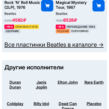
Rock 'N' Roll Music
Magical Mystery
(2LP), 1976
Tour, 1967
Beatles
Beatles
4582 ₽
6528 ₽
5390
7680
–15%
ОРИГИНАЛ 1976
–15%
ПЕРЕИЗДАНИЕ 1992
СБОРНИК
РЕДКИЙ
ПОПУЛЯРНО
Все пластинки
Beatles
в каталоге →
Другие исполнители
Duran
Janis
Elton John
Rare Earth
Duran
Joplin
Coldplay
Billy Idol
Dead Can
Placebo
Dance