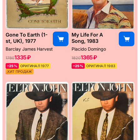
Gone To Earth (1-
My Life For A
st, UK), 1977
Song, 1983
Barclay James Harvest
Placido Domingo
1335 ₽
1365 ₽
1780
1820
–25%
ОРИГИНАЛ 1977
–25%
ОРИГИНАЛ 1983
ХИТ ПРОДАЖ