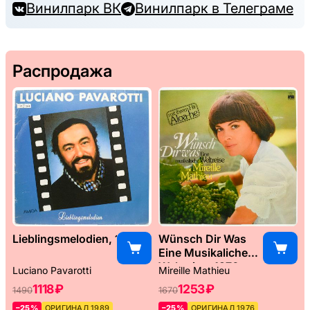
Винилпарк ВК
Винилпарк в Телеграме
Распродажа
Lieblingsmelodien, 1989
Wünsch Dir Was
Eine Musikaliche
Weltreise, 1976
Luciano Pavarotti
Mireille Mathieu
1118 ₽
1253 ₽
1490
1670
–25%
ОРИГИНАЛ 1989
–25%
ОРИГИНАЛ 1976