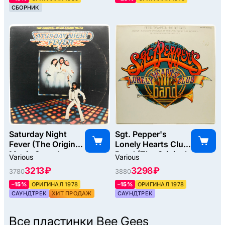
СБОРНИК
Saturday Night
Sgt. Pepper's
Fever (The Original
Lonely Hearts Club
Movie Sound
Band (The Original
Various
Various
Track) (2LP), 1977
Motion Picture
3213 ₽
3298 ₽
3780
3880
Soundtrack) (2LP,
poster), 1978
–15%
ОРИГИНАЛ 1978
–15%
ОРИГИНАЛ 1978
САУНДТРЕК
ХИТ ПРОДАЖ
САУНДТРЕК
Все пластинки
Bee Gees