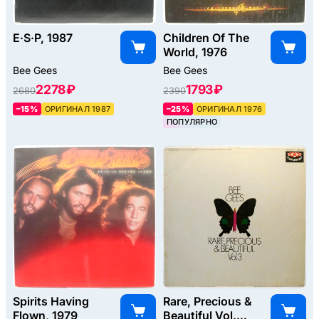
E·S·P, 1987
Children Of The
World, 1976
Bee Gees
Bee Gees
2278 ₽
1793 ₽
2680
2390
–15%
ОРИГИНАЛ 1987
–25%
ОРИГИНАЛ 1976
ПОПУЛЯРНО
Spirits Having
Rare, Precious &
Flown, 1979
Beautiful Vol.