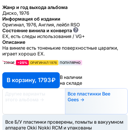
Жанр и год выхода альбома
Диско, 1976
Информация об издании
Оригинал, 1976, Англия, лейбл RSO
?
Состояние винила и конверта
EX, есть следы использования / VG+
Описание
На виниле есть тоненькие поверхностные царапки,
играет хорошо EX.
2390₽
−25%
ОРИГИНАЛ 1976
ПОПУЛЯРНО
В наличии
В корзину, 1793 ₽
на складе
Другие варианты
Все пластинки Bee
этого альбома
→
Gees →
Все Б/У пластинки проверены, помыты в вакуумном
аппарате Okki Nokki RCM и упакованы