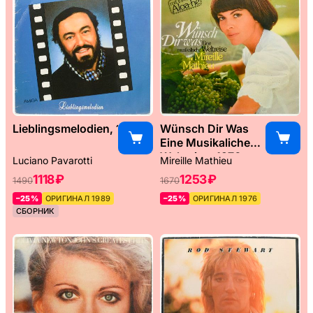
Lieblingsmelodien, 1989
Wünsch Dir Was
Eine Musikaliche
Weltreise, 1976
Luciano Pavarotti
Mireille Mathieu
1118 ₽
1253 ₽
1490
1670
–25%
ОРИГИНАЛ 1989
–25%
ОРИГИНАЛ 1976
СБОРНИК