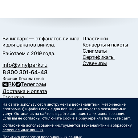
Винилпарк — от фанатов винила
Пластинки
и для фанатов винила.
Конверты и пакеты
Слипматы
Работаем с 2019 года.
Сертификаты
Сувениры
info@vinylpark.ru
8 800 301-64-48
Звонок бесплатный
ВК
Телеграм
Доставка и оплата
Гарантия
Контакты
На сайте используются инструменты веб-аналитики (метрические
программы) и файлы cookie для повышения качества оказываемых
Статьи
услуг. Оставаясь на сайте, вы даёте согласие на их использование.
Музыкальный календарь
Если вы не согласны,
отключите cookie в браузере
или покиньте сайт.
Документы
Согласие на использование инструментов веб-аналитики и обработку
Публичная оферта
персональных данных
Политика обработки
персональных данных
Политика обработки персональных данных