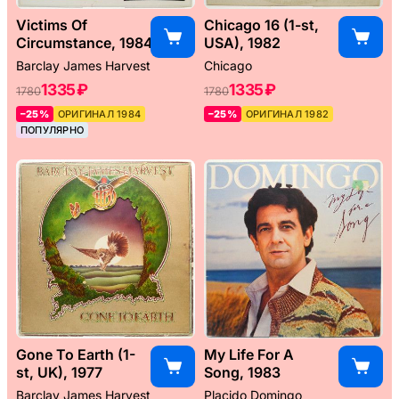
Victims Of
Chicago 16 (1-st,
Circumstance, 1984
USA), 1982
Barclay James Harvest
Chicago
1335 ₽
1335 ₽
1780
1780
–25%
ОРИГИНАЛ 1984
–25%
ОРИГИНАЛ 1982
ПОПУЛЯРНО
Gone To Earth (1-
My Life For A
st, UK), 1977
Song, 1983
Barclay James Harvest
Placido Domingo