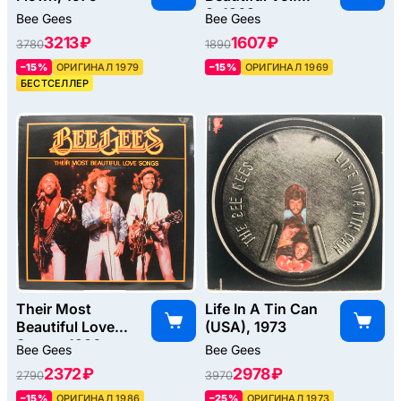
3, 1969
Bee Gees
Bee Gees
3213 ₽
1607 ₽
3780
1890
–15%
ОРИГИНАЛ 1979
–15%
ОРИГИНАЛ 1969
БЕСТСЕЛЛЕР
Their Most
Life In A Tin Can
Beautiful Love
(USA), 1973
Songs, 1986
Bee Gees
Bee Gees
2372 ₽
2978 ₽
2790
3970
–15%
ОРИГИНАЛ 1986
–25%
ОРИГИНАЛ 1973