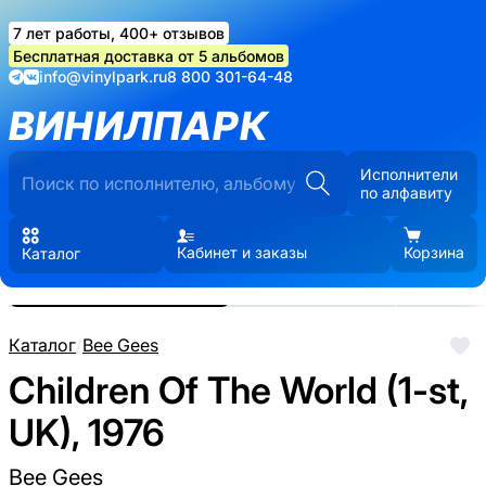
7 лет работы, 400+ отзывов
Бесплатная доставка от 5 альбомов
info@vinylpark.ru
8 800 301-64-48
ВИНИЛПАРК
Исполнители
по алфавиту
Кабинет и заказы
Корзина
Каталог
Реальные фото пластинки.
Нажмите, чтобы увеличить
Каталог
/
Bee Gees
Children Of The World (1-st,
UK), 1976
Bee Gees