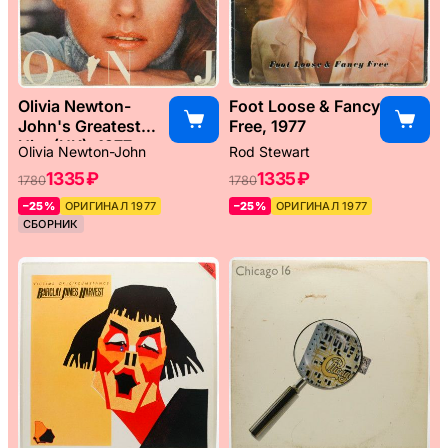
Olivia Newton-
Foot Loose & Fancy
John's Greatest
Free, 1977
Hits (UK), 1977
Olivia Newton-John
Rod Stewart
1335 ₽
1335 ₽
1780
1780
–25%
ОРИГИНАЛ 1977
–25%
ОРИГИНАЛ 1977
СБОРНИК