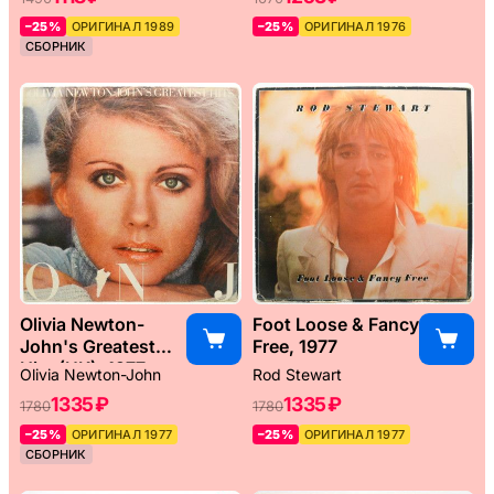
–25%
ОРИГИНАЛ 1989
–25%
ОРИГИНАЛ 1976
СБОРНИК
Olivia Newton-
Foot Loose & Fancy
John's Greatest
Free, 1977
Hits (UK), 1977
Olivia Newton-John
Rod Stewart
1335 ₽
1335 ₽
1780
1780
–25%
ОРИГИНАЛ 1977
–25%
ОРИГИНАЛ 1977
СБОРНИК