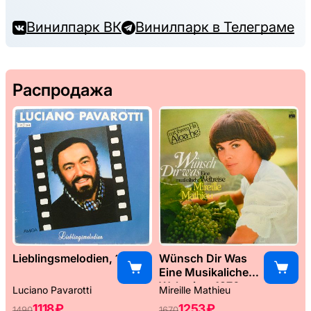
Винилпарк ВК
Винилпарк в Телеграме
Распродажа
Lieblingsmelodien, 1989
Wünsch Dir Was
Eine Musikaliche
Weltreise, 1976
Luciano Pavarotti
Mireille Mathieu
1118 ₽
1253 ₽
1490
1670