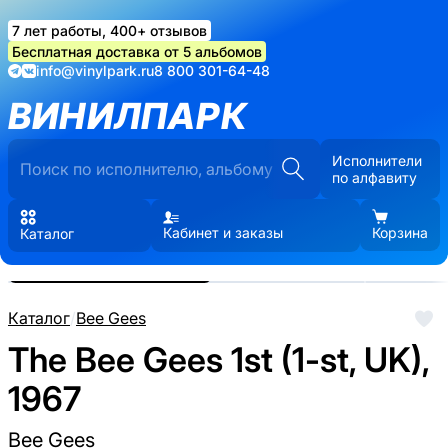
7 лет работы, 400+ отзывов
Бесплатная доставка от 5 альбомов
info@vinylpark.ru
8 800 301-64-48
ВИНИЛПАРК
Исполнители
по алфавиту
Кабинет и заказы
Корзина
Каталог
Реальные фото пластинки.
Нажмите, чтобы увеличить
Каталог
/
Bee Gees
The Bee Gees 1st (1-st, UK),
1967
Bee Gees