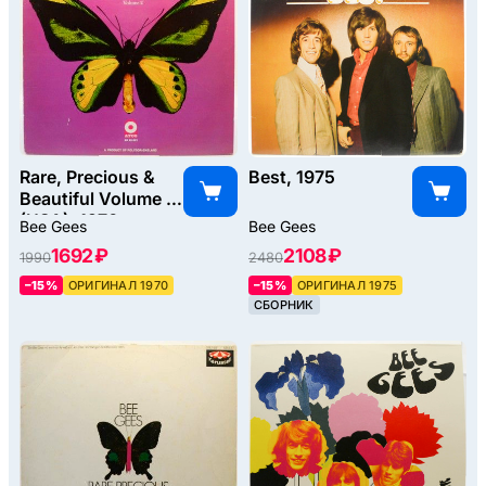
Rare, Precious &
Best, 1975
Beautiful Volume 2
(USA), 1970
Bee Gees
Bee Gees
1692 ₽
2108 ₽
1990
2480
–15%
ОРИГИНАЛ 1970
–15%
ОРИГИНАЛ 1975
СБОРНИК