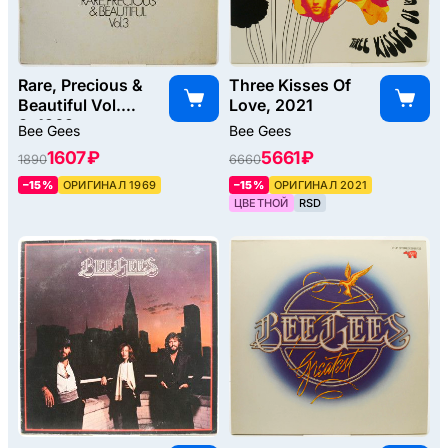
Rare, Precious &
Three Kisses Of
Beautiful Vol.
Love, 2021
3, 1969
Bee Gees
Bee Gees
1607 ₽
5661 ₽
1890
6660
–15%
ОРИГИНАЛ 1969
–15%
ОРИГИНАЛ 2021
ЦВЕТНОЙ
RSD