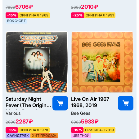
6706 ₽
2010 ₽
7889
2680
–15%
ОРИГИНАЛ 1969
–25%
ОРИГИНАЛ 1991
БОКС-СЕТ
Saturday Night
Live On Air 1967-
Fever (The Original
1968, 2019
Movie Sound
Various
Bee Gees
Track) (2LP), 1977
2287 ₽
5933 ₽
2690
6980
–15%
ОРИГИНАЛ 1978
–15%
ОРИГИНАЛ 2019
САУНДТРЕК
ХИТ ПРОДАЖ
ЦВЕТНОЙ