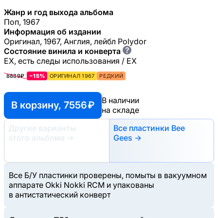
Жанр и год выхода альбома
Поп, 1967
Информация об издании
Оригинал, 1967, Англия, лейбл Polydor
?
Состояние винила и конверта
EX, есть следы использования / EX
8889₽
−15%
ОРИГИНАЛ 1967
РЕДКИЙ
В наличии
В корзину, 7556 ₽
на складе
Другие варианты
Все пластинки Bee
этого альбома
→
Gees →
Все Б/У пластинки проверены, помыты в вакуумном
аппарате Okki Nokki RCM и упакованы
в антистатический конверт