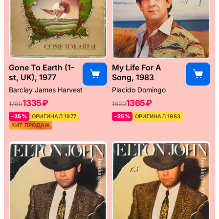
Gone To Earth (1-
My Life For A
st, UK), 1977
Song, 1983
Barclay James Harvest
Placido Domingo
1335 ₽
1365 ₽
1780
1820
–25%
ОРИГИНАЛ 1977
–25%
ОРИГИНАЛ 1983
ХИТ ПРОДАЖ