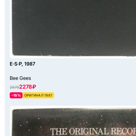
E·S·P, 1987
Bee Gees
2278 ₽
2679
–15%
ОРИГИНАЛ 1987