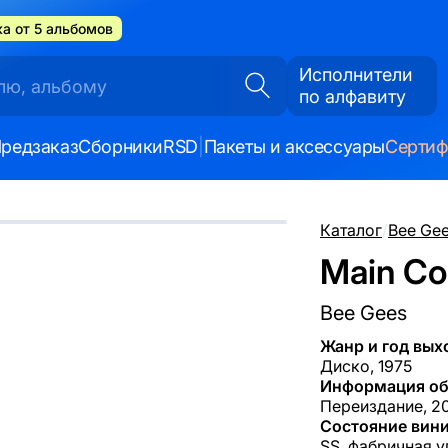
а от 5 альбомов
Исполнители
по алфавиту
редзаказ
Сборники
RSD
|
Пакеты и аксессуары
Серти
Каталог
/
Bee Ge
Main Co
Bee Gees
Жанр и год вых
Диско, 1975
Информация об
Переиздание, 20
Состояние вини
SS, фабричная у