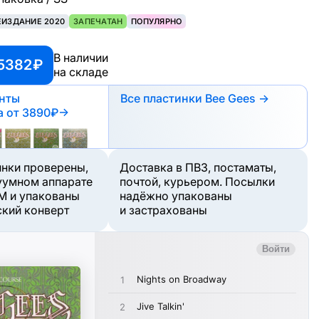
ЕИЗДАНИЕ 2020
ЗАПЕЧАТАН
ПОПУЛЯРНО
В наличии
5382 ₽
на складе
анты
Все пластинки Bee Gees →
а
от 3890₽
→
инки проверены,
Доставка в ПВЗ, постаматы,
уумном аппарате
почтой, курьером. Посылки
M и упакованы
надёжно упакованы
ский конверт
и застрахованы