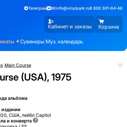
Телеграм
ВК
info@vinylpark.ru
8 800 301-64-48
Кабинет и заказы
Корзина
✦
фикаты
Сувениры
|
Муз. календарь
es
/
Main Course
urse (USA), 1975
ода альбома
 издании
20, США, лейбл Capitol
?
ла и конверта
паковка / SS