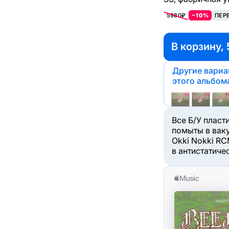
5980₽
−10%
ПЕР
В корзину, 
Другие вари
этого альбом
Все Б/У пласт
помыты в вак
Okki Nokki RC
в антистатиче