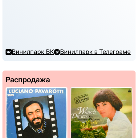
Винилпарк ВК
Винилпарк в Телеграме
Распродажа