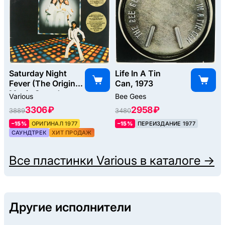
Saturday Night
Life In A Tin
Fever (The Original
Can, 1973
Movie Sound
Various
Bee Gees
Track) (2LP), 1977
3306 ₽
2958 ₽
3889
3480
–15%
ОРИГИНАЛ 1977
–15%
ПЕРЕИЗДАНИЕ 1977
САУНДТРЕК
ХИТ ПРОДАЖ
Все пластинки
Various
в каталоге →
Другие исполнители