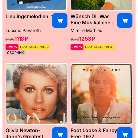
Lieblingsmelodien, 1989
Wünsch Dir Was
Eine Musikaliche
Weltreise, 1976
Luciano Pavarotti
Mireille Mathieu
1118 ₽
1253 ₽
1490
1670
–25%
ОРИГИНАЛ 1989
–25%
ОРИГИНАЛ 1976
СБОРНИК
Olivia Newton-
Foot Loose & Fancy
John's Greatest
Free, 1977