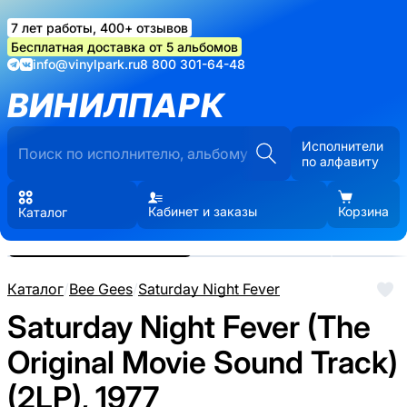
7 лет работы, 400+ отзывов
Бесплатная доставка от 5 альбомов
info@vinylpark.ru
8 800 301-64-48
ВИНИЛПАРК
Исполнители
по алфавиту
Кабинет и заказы
Корзина
Каталог
Реальные фото пластинки.
Нажмите, чтобы увеличить
Каталог
/
Bee Gees
/
Saturday Night Fever
Saturday Night Fever (The
Original Movie Sound Track)
(2LP), 1977