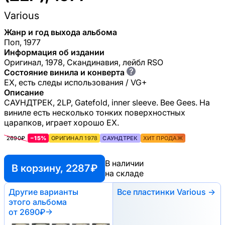
Various
Жанр и год выхода альбома
Поп, 1977
Информация об издании
Оригинал, 1978, Скандинавия, лейбл RSO
?
Состояние винила и конверта
EX, есть следы использования / VG+
Описание
САУНДТРЕК, 2LP, Gatefold, inner sleeve. Bee Gees. На
виниле есть несколько тонких поверхностных
царапков, играет хорошо ЕХ.
2690₽
−15%
ОРИГИНАЛ 1978
САУНДТРЕК
ХИТ ПРОДАЖ
В наличии
В корзину, 2287 ₽
на складе
Другие варианты
Все пластинки Various →
этого альбома
от 2690₽
→