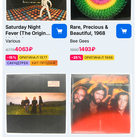
Saturday Night
Rare, Precious &
Fever (The Original
Beautiful, 1968
Movie Sound
Various
Bee Gees
Track) (2LP,
4063 ₽
1493 ₽
4779
1990
UK), 1977
–15%
ОРИГИНАЛ 1977
–25%
ОРИГИНАЛ 1968
САУНДТРЕК
ХИТ ПРОДАЖ