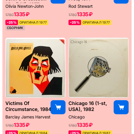
Hits (UK), 1977
Olivia Newton-John
Rod Stewart
1335 ₽
1335 ₽
1780
1780
–25%
ОРИГИНАЛ 1977
–25%
ОРИГИНАЛ 1977
СБОРНИК
Victims Of
Chicago 16 (1-st,
Circumstance, 1984
USA), 1982
Barclay James Harvest
Chicago
1335 ₽
1335 ₽
1780
1780
–25%
ОРИГИНАЛ 1984
–25%
ОРИГИНАЛ 1982