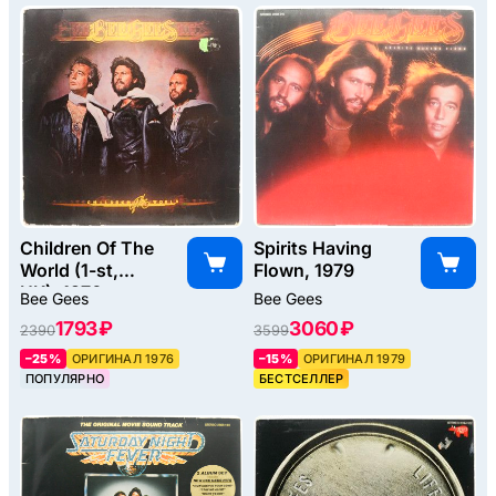
Children Of The
Spirits Having
World (1-st,
Flown, 1979
UK), 1976
Bee Gees
Bee Gees
1793 ₽
3060 ₽
2390
3599
–25%
ОРИГИНАЛ 1976
–15%
ОРИГИНАЛ 1979
ПОПУЛЯРНО
БЕСТСЕЛЛЕР