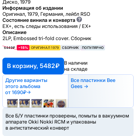
Диско, 1979
Информация об издании
Оригинал, 1979, Германия, лейбл RSO
?
Состояние винила и конверта
EX+, есть следы использования / EX+
Описание
2LP, Embossed tri-fold cover. Сборник
6449₽
−15%
ОРИГИНАЛ 1979
СБОРНИК
ПОПУЛЯРНО
В наличии
В корзину, 5482 ₽
на складе
Другие варианты
Все пластинки Bee
этого альбома
Gees →
от 1690₽
→
Все Б/У пластинки проверены, помыты в вакуумном
аппарате Okki Nokki RCM и упакованы
в антистатический конверт