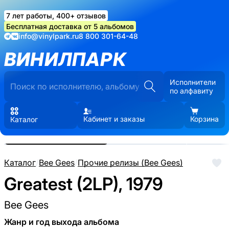
7 лет работы, 400+ отзывов
Бесплатная доставка от 5 альбомов
info@vinylpark.ru
8 800 301-64-48
ВИНИЛПАРК
Исполнители
по алфавиту
Кабинет и заказы
Корзина
Каталог
Реальные фото пластинки.
Нажмите, чтобы увеличить
Каталог
/
Bee Gees
/
Прочие релизы (Bee Gees)
Greatest (2LP), 1979
Bee Gees
Жанр и год выхода альбома