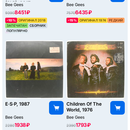
(2LP), 2017
Bee Gees
Bee Gees
8451 ₽
6435 ₽
9390
7570
–10%
ОРИГИНАЛ 2018
–15%
ОРИГИНАЛ 1974
РЕДКИЙ
ЗАПЕЧАТАН
СБОРНИК
ПОПУЛЯРНО
E·S·P, 1987
Children Of The
World, 1976
Bee Gees
Bee Gees
1938 ₽
1793 ₽
2280
2390