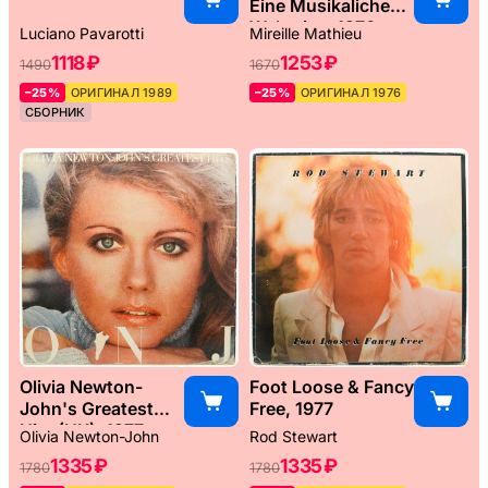
Eine Musikaliche
Weltreise, 1976
Luciano Pavarotti
Mireille Mathieu
1118 ₽
1253 ₽
1490
1670
–25%
ОРИГИНАЛ 1989
–25%
ОРИГИНАЛ 1976
СБОРНИК
Olivia Newton-
Foot Loose & Fancy
John's Greatest
Free, 1977
Hits (UK), 1977
Olivia Newton-John
Rod Stewart
1335 ₽
1335 ₽
1780
1780