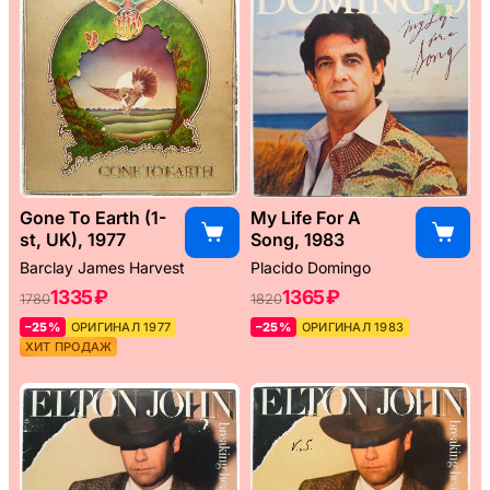
Gone To Earth (1-
My Life For A
st, UK), 1977
Song, 1983
Barclay James Harvest
Placido Domingo
1335 ₽
1365 ₽
1780
1820
–25%
ОРИГИНАЛ 1977
–25%
ОРИГИНАЛ 1983
ХИТ ПРОДАЖ