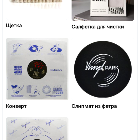
Щетка
Салфетка для чистки
Конверт
Слипмат из фетра