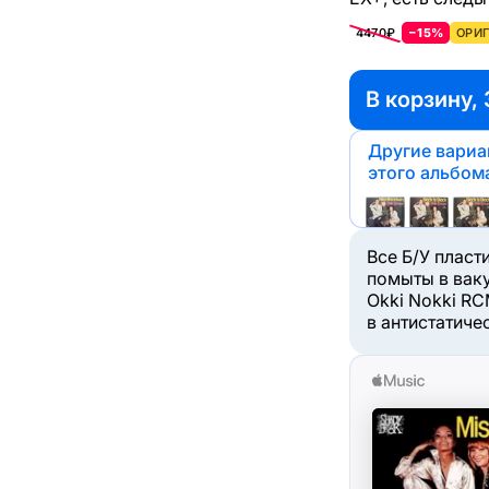
4470₽
−15%
ОРИГ
В корзину,
Другие вари
этого альбом
Все Б/У пласт
помыты в вак
Okki Nokki RC
в антистатиче