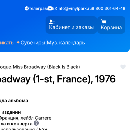
Телеграм
ВК
info@vinylpark.ru
8 800 301-64-48
Кабинет и заказы
Корзина
✦
фикаты
Сувениры
|
Муз. календарь
poque
/
Miss Broadway (Black Is Black)
adway (1-st, France), 1976
ода альбома
 издании
 Франция, лейбл Carrere
?
ла и конверта
 использования / EX+