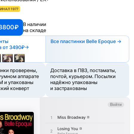
ИНАЛ 1977
В наличии
 3800 ₽
на складе
анты
Все пластинки Belle Epoque →
а
от 3490₽
→
инки проверены,
Доставка в ПВЗ, постаматы,
уумном аппарате
почтой, курьером. Посылки
M и упакованы
надёжно упакованы
ский конверт
и застрахованы