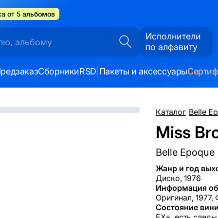
а от 5 альбомов
Исполнители
по алфавиту
редзаказ
Сборники
RSD
|
Пакеты и аксессуары
Серти
Каталог
/
Belle E
Miss Bro
Belle Epoque
Жанр и год вых
Диско, 1976
Информация об
Оригинал, 1977,
Состояние вини
EX+, есть следы