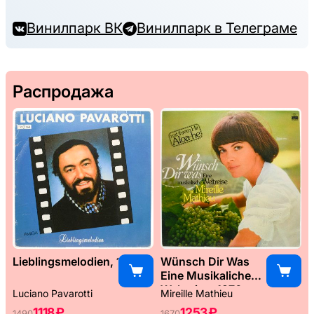
Винилпарк ВК
Винилпарк в Телеграме
Распродажа
Lieblingsmelodien, 1989
Wünsch Dir Was
Eine Musikaliche
Weltreise, 1976
Luciano Pavarotti
Mireille Mathieu
1118 ₽
1253 ₽
1490
1670