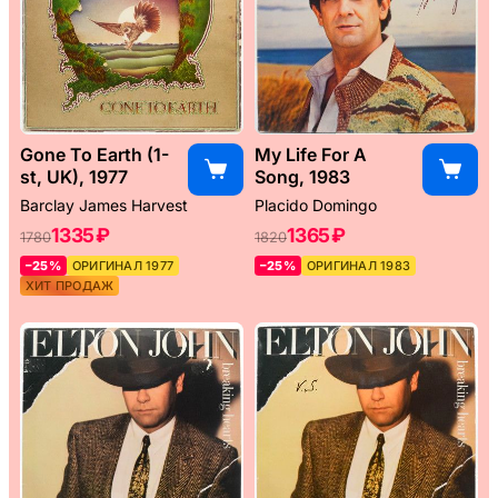
Gone To Earth (1-
My Life For A
st, UK), 1977
Song, 1983
Barclay James Harvest
Placido Domingo
1335 ₽
1365 ₽
1780
1820
–25%
ОРИГИНАЛ 1977
–25%
ОРИГИНАЛ 1983
ХИТ ПРОДАЖ