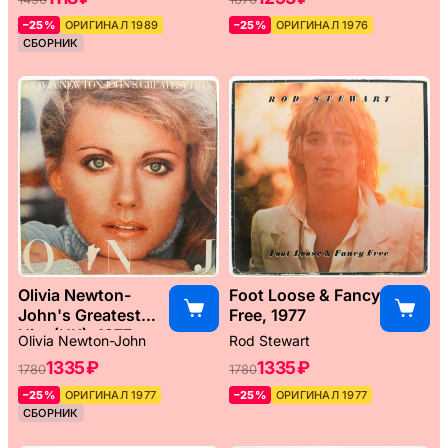
–25%
ОРИГИНАЛ 1989
–25%
ОРИГИНАЛ 1976
СБОРНИК
Olivia Newton-
Foot Loose & Fancy
John's Greatest
Free, 1977
Hits (UK), 1977
Olivia Newton-John
Rod Stewart
1335 ₽
1335 ₽
1780
1780
–25%
ОРИГИНАЛ 1977
–25%
ОРИГИНАЛ 1977
СБОРНИК