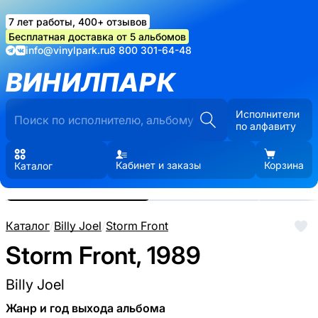
7 лет работы, 400+ отзывов
Бесплатная доставка от 5 альбомов
info@vinylpark.ru
8 800 301-64-48
ВИНИЛПАРК
Исполнители
по алфавиту
Кабинет и заказы
Корзина
Каталог
Реальные фото пластинки.
Нажмите, чтобы увеличить
Каталог
/
Billy Joel
/
Storm Front
Storm Front, 1989
Billy Joel
Жанр и год выхода альбома