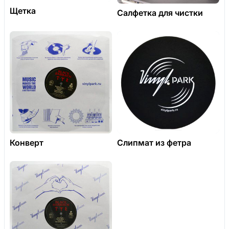
Щетка
Салфетка для чистки
Конверт
Слипмат из фетра