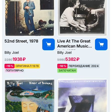
52nd Street, 1978
Live At The Great
American Music
Hall, 1975
Billy Joel
Billy Joel
(2LP), 2023
1938 ₽
5382 ₽
2280
5980
–15%
ОРИГИНАЛ 1978
–10%
ПЕРЕИЗДАНИЕ 2024
ПОПУЛЯРНО
ЗАПЕЧАТАН