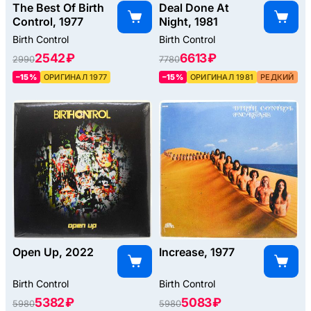
The Best Of Birth
Deal Done At
Control, 1977
Night, 1981
Birth Control
Birth Control
2542 ₽
6613 ₽
2990
7780
–15%
ОРИГИНАЛ 1977
–15%
ОРИГИНАЛ 1981
РЕДКИЙ
Open Up, 2022
Increase, 1977
Birth Control
Birth Control
5382 ₽
5083 ₽
5980
5980