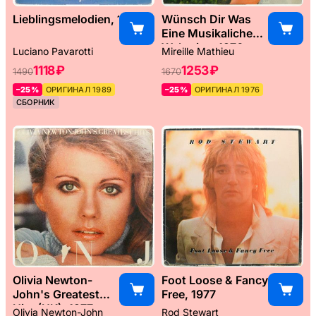
Lieblingsmelodien, 1989
Wünsch Dir Was
Eine Musikaliche
Weltreise, 1976
Luciano Pavarotti
Mireille Mathieu
1118 ₽
1253 ₽
1490
1670
–25%
ОРИГИНАЛ 1989
–25%
ОРИГИНАЛ 1976
СБОРНИК
Olivia Newton-
Foot Loose & Fancy
John's Greatest
Free, 1977
Hits (UK), 1977
Olivia Newton-John
Rod Stewart