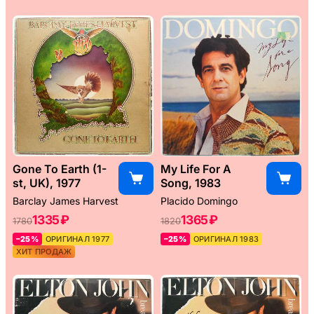
Gone To Earth (1-
My Life For A
st, UK), 1977
Song, 1983
Barclay James Harvest
Placido Domingo
1335 ₽
1365 ₽
1780
1820
–25%
ОРИГИНАЛ 1977
–25%
ОРИГИНАЛ 1983
ХИТ ПРОДАЖ