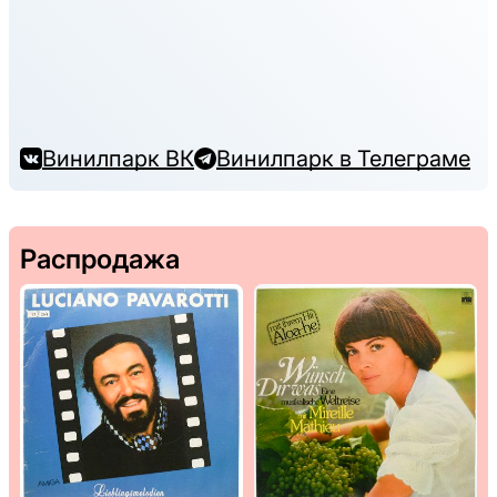
Винилпарк ВК
Винилпарк в Телеграме
Распродажа