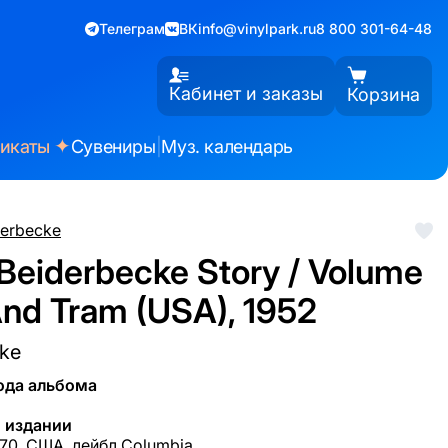
Телеграм
ВК
info@vinylpark.ru
8 800 301-64-48
Кабинет и заказы
Корзина
✦
фикаты
Сувениры
|
Муз. календарь
derbecke
 Beiderbecke Story / Volume
And Tram (USA), 1952
cke
ода альбома
 издании
70, США, лейбл Columbia