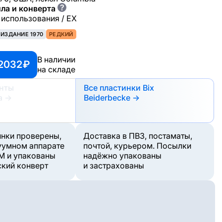
?
ла и конверта
 использования / EX
ЕИЗДАНИЕ 1970
РЕДКИЙ
В наличии
2032 ₽
на складе
анты
Все пластинки Bix
а
→
Beiderbecke →
инки проверены,
Доставка в ПВЗ, постаматы,
уумном аппарате
почтой, курьером. Посылки
M и упакованы
надёжно упакованы
ский конверт
и застрахованы