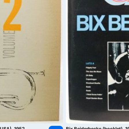
(USA), 1952
Bix Beiderbecke (booklet), 