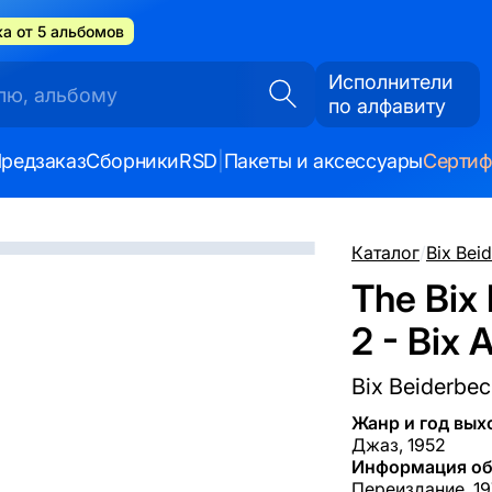
а от 5 альбомов
Исполнители
по алфавиту
редзаказ
Сборники
RSD
|
Пакеты и аксессуары
Серти
Каталог
/
Bix Bei
The Bix
2 - Bix 
Bix Beiderbe
Жанр и год вых
Джаз, 1952
Информация об
Переиздание, 19