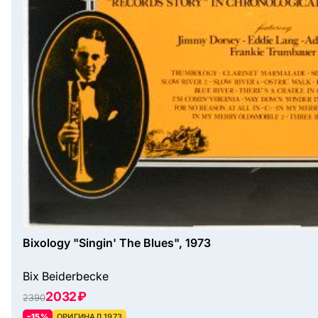
Bixology "Singin' The Blues", 1973
Bix Beiderbecke
2032 ₽
2390
–15%
ОРИГИНАЛ 1973