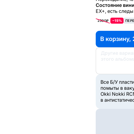
Состояние вини
EX+, есть следы
2390₽
−15%
ПЕР
В корзину, 
Другие вари
этого альбом
Все Б/У пласт
помыты в вак
Okki Nokki RC
в антистатиче