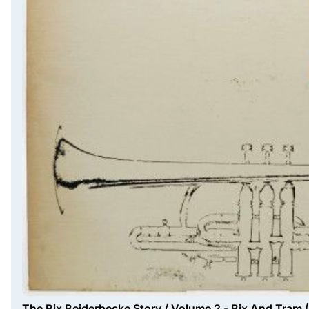
The Bix Beiderbecke Story / Volume 2 - Bix And Tram 