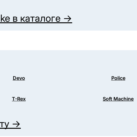
cke
в каталоге →
Devo
Police
T-Rex
Soft Machine
иту →