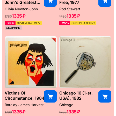
John's Greatest
Free, 1977
Hits (UK), 1977
Olivia Newton-John
Rod Stewart
1335 ₽
1335 ₽
1780
1780
–25%
ОРИГИНАЛ 1977
–25%
ОРИГИНАЛ 1977
СБОРНИК
Victims Of
Chicago 16 (1-st,
Circumstance, 1984
USA), 1982
Barclay James Harvest
Chicago
1335 ₽
1335 ₽
1780
1780