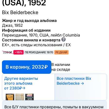
(USA), 1952
Bix Beiderbecke
Жанр и год выхода альбома
Джаз, 1952
Информация об издании
Переиздание, 1970, США, лейбл Columbia
?
Состояние винила и конверта
EX+, есть следы использования / EX
2390₽
−15%
ПЕРЕИЗДАНИЕ 1970
РЕДКИЙ
В наличии
В корзину, 2032 ₽
на складе
Другие варианты
Все пластинки Bix
этого альбома
Beiderbecke →
от 2380₽
→
Все Б/У пластинки проверены, помыты в вакуумном