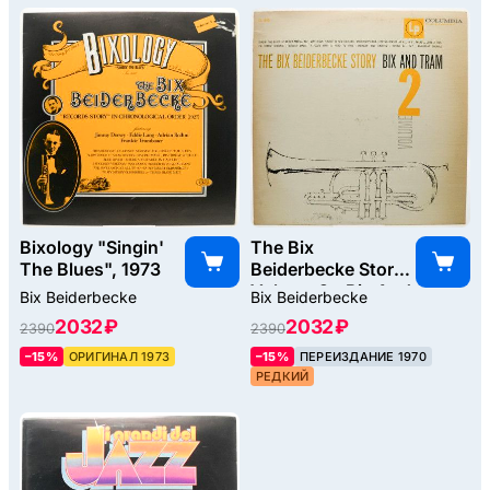
Bixology "Singin'
The Bix
The Blues", 1973
Beiderbecke Story /
Volume 2 - Bix And
Bix Beiderbecke
Bix Beiderbecke
Tram (USA), 1952
2032 ₽
2032 ₽
2390
2390
–15%
ОРИГИНАЛ 1973
–15%
ПЕРЕИЗДАНИЕ 1970
РЕДКИЙ