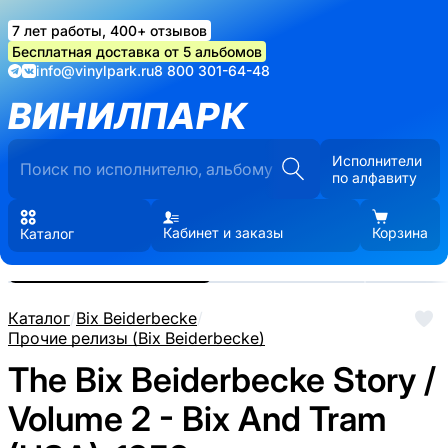
7 лет работы, 400+ отзывов
Бесплатная доставка от 5 альбомов
info@vinylpark.ru
8 800 301-64-48
ВИНИЛПАРК
Исполнители
по алфавиту
Кабинет и заказы
Корзина
Каталог
Реальные фото пластинки.
Нажмите, чтобы увеличить
Каталог
/
Bix Beiderbecke
/
Прочие релизы (Bix Beiderbecke)
The Bix Beiderbecke Story /
Volume 2 - Bix And Tram