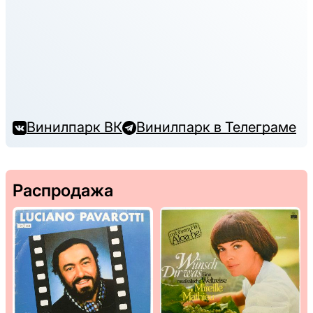
Винилпарк ВК
Винилпарк в Телеграме
Распродажа