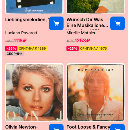
Lieblingsmelodien, 1989
Wünsch Dir Was
Eine Musikaliche
Weltreise, 1976
Luciano Pavarotti
Mireille Mathieu
1118 ₽
1253 ₽
1490
1670
–25%
ОРИГИНАЛ 1989
–25%
ОРИГИНАЛ 1976
СБОРНИК
Olivia Newton-
Foot Loose & Fancy