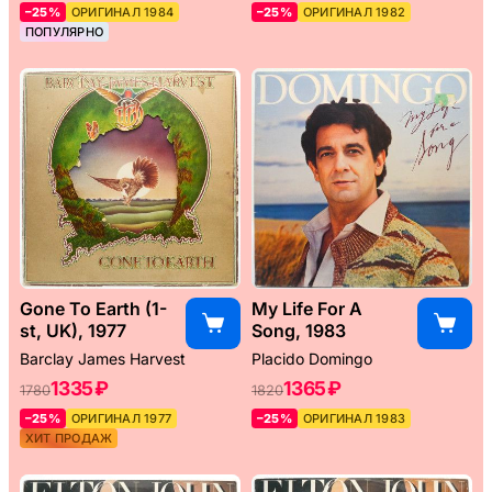
–25%
ОРИГИНАЛ 1984
–25%
ОРИГИНАЛ 1982
ПОПУЛЯРНО
Gone To Earth (1-
My Life For A
st, UK), 1977
Song, 1983
Barclay James Harvest
Placido Domingo
1335 ₽
1365 ₽
1780
1820
–25%
ОРИГИНАЛ 1977
–25%
ОРИГИНАЛ 1983
ХИТ ПРОДАЖ