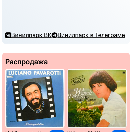
Винилпарк ВК
Винилпарк в Телеграме
Распродажа