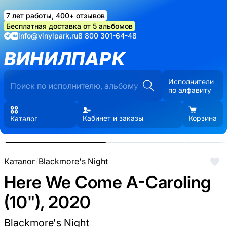
7 лет работы, 400+ отзывов
Бесплатная доставка от 5 альбомов
info@vinylpark.ru
8 800 301-64-48
ВИНИЛПАРК
Исполнители
по алфавиту
Кабинет и заказы
Корзина
Каталог
Реальные фото пластинки.
Нажмите, чтобы увеличить
Каталог
/
Blackmore's Night
Here We Come A-Caroling
(10"), 2020
Blackmore's Night