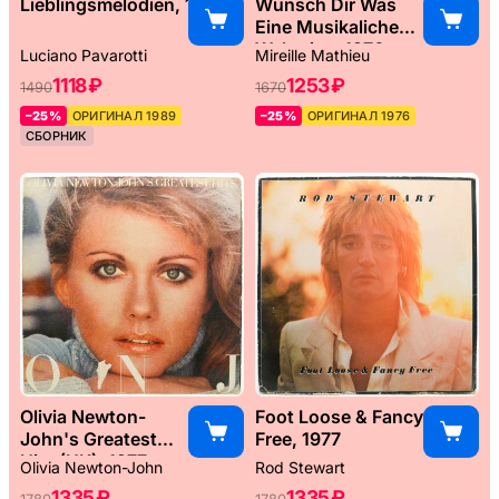
Lieblingsmelodien, 1989
Wünsch Dir Was
Eine Musikaliche
Weltreise, 1976
Luciano Pavarotti
Mireille Mathieu
1118 ₽
1253 ₽
1490
1670
–25%
ОРИГИНАЛ 1989
–25%
ОРИГИНАЛ 1976
СБОРНИК
Olivia Newton-
Foot Loose & Fancy
John's Greatest
Free, 1977
Hits (UK), 1977
Olivia Newton-John
Rod Stewart
1335 ₽
1335 ₽