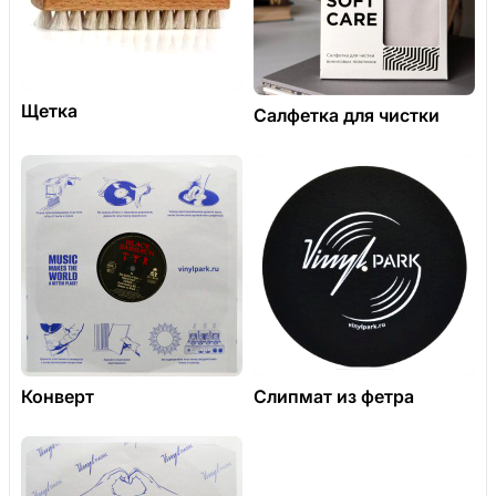
Щетка
Салфетка для чистки
Конверт
Слипмат из фетра