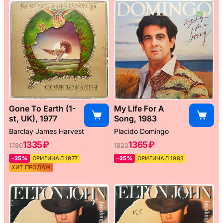
Gone To Earth (1-
My Life For A
st, UK), 1977
Song, 1983
Barclay James Harvest
Placido Domingo
1335 ₽
1365 ₽
1780
1820
–25%
ОРИГИНАЛ 1977
–25%
ОРИГИНАЛ 1983
ХИТ ПРОДАЖ