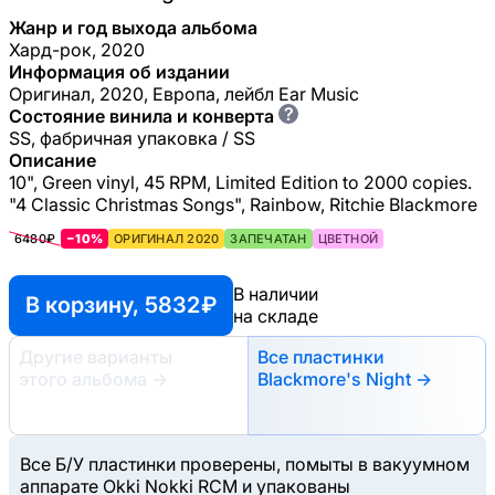
Жанр и год выхода альбома
Хард-рок, 2020
Информация об издании
Оригинал, 2020, Европа, лейбл Ear Music
?
Состояние винила и конверта
SS, фабричная упаковка / SS
Описание
10", Green vinyl, 45 RPM, Limited Edition to 2000 copies.
"4 Classic Christmas Songs", Rainbow, Ritchie Blackmore
6480₽
−10%
ОРИГИНАЛ 2020
ЗАПЕЧАТАН
ЦВЕТНОЙ
В наличии
В корзину, 5832 ₽
на складе
Другие варианты
Все пластинки
этого альбома
→
Blackmore's Night →
Все Б/У пластинки проверены, помыты в вакуумном
аппарате Okki Nokki RCM и упакованы