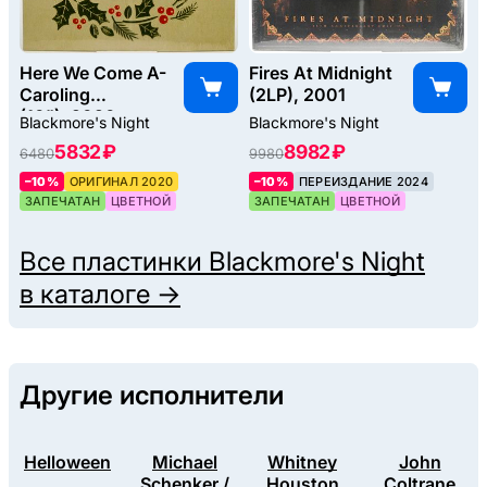
Here We Come A-
Fires At Midnight
Caroling
(2LP), 2001
(10"), 2020
Blackmore's Night
Blackmore's Night
5832 ₽
8982 ₽
6480
9980
–10%
ОРИГИНАЛ 2020
–10%
ПЕРЕИЗДАНИЕ 2024
ЗАПЕЧАТАН
ЦВЕТНОЙ
ЗАПЕЧАТАН
ЦВЕТНОЙ
Все пластинки
Blackmore's Night
в каталоге →
Другие исполнители
Helloween
Michael
Whitney
John
Schenker /
Houston
Coltrane