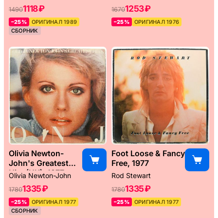
1118 ₽
1253 ₽
1490
1670
–25%
ОРИГИНАЛ 1989
–25%
ОРИГИНАЛ 1976
СБОРНИК
Olivia Newton-
Foot Loose & Fancy
John's Greatest
Free, 1977
Hits (UK), 1977
Olivia Newton-John
Rod Stewart
1335 ₽
1335 ₽
1780
1780
–25%
ОРИГИНАЛ 1977
–25%
ОРИГИНАЛ 1977
СБОРНИК