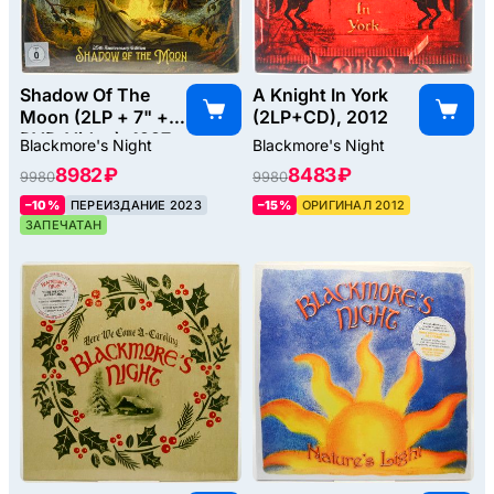
Shadow Of The
A Knight In York
Moon (2LP + 7" +
(2LP+CD), 2012
DVD-Video), 1997
Blackmore's Night
Blackmore's Night
8982 ₽
8483 ₽
9980
9980
–10%
ПЕРЕИЗДАНИЕ 2023
–15%
ОРИГИНАЛ 2012
ЗАПЕЧАТАН