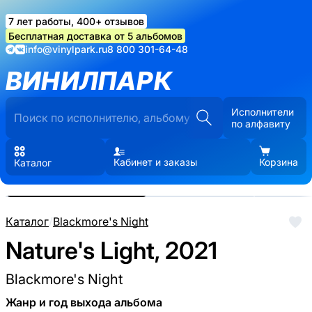
7 лет работы, 400+ отзывов
Бесплатная доставка от 5 альбомов
info@vinylpark.ru
8 800 301-64-48
ВИНИЛПАРК
Исполнители
по алфавиту
Кабинет и заказы
Корзина
Каталог
Реальные фото пластинки.
Нажмите, чтобы увеличить
Каталог
/
Blackmore's Night
Nature's Light, 2021
Blackmore's Night
Жанр и год выхода альбома