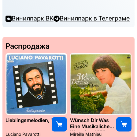
Винилпарк ВК
Винилпарк в Телеграме
Распродажа
Lieblingsmelodien, 1989
Wünsch Dir Was
Eine Musikaliche
Weltreise, 1976
Luciano Pavarotti
Mireille Mathieu