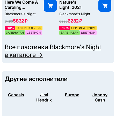
Here We Come A-
Nature's
Caroling
Light, 2021
(10"), 2020
Blackmore's Night
Blackmore's Night
5832 ₽
6282 ₽
6480
6980
–10%
ОРИГИНАЛ 2020
–10%
ОРИГИНАЛ 2021
ЗАПЕЧАТАН
ЦВЕТНОЙ
ЗАПЕЧАТАН
ЦВЕТНОЙ
Все пластинки
Blackmore's Night
в каталоге →
Другие исполнители
Genesis
Jimi
Europe
Johnny
Hendrix
Cash