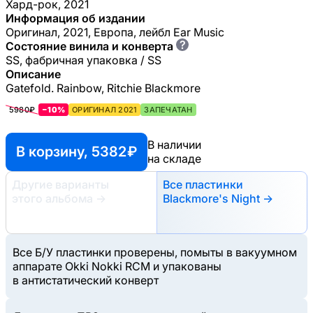
Хард-рок, 2021
Информация об издании
Оригинал, 2021, Европа, лейбл Ear Music
?
Состояние винила и конверта
SS, фабричная упаковка / SS
Описание
Gatefold. Rainbow, Ritchie Blackmore
5980₽
−10%
ОРИГИНАЛ 2021
ЗАПЕЧАТАН
В наличии
В корзину, 5382 ₽
на складе
Другие варианты
Все пластинки
этого альбома
→
Blackmore's Night →
Все Б/У пластинки проверены, помыты в вакуумном
аппарате Okki Nokki RCM и упакованы
в антистатический конверт