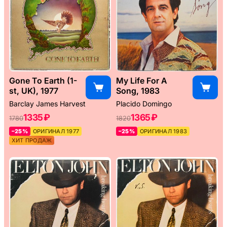
Gone To Earth (1-
My Life For A
st, UK), 1977
Song, 1983
Barclay James Harvest
Placido Domingo
1335 ₽
1365 ₽
1780
1820
–25%
ОРИГИНАЛ 1977
–25%
ОРИГИНАЛ 1983
ХИТ ПРОДАЖ