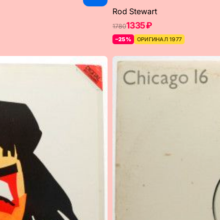
Rod Stewart
1335 ₽
1780
–25%
ОРИГИНАЛ 1977