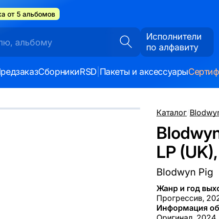
а от 5 альбомов
Исполнители
по алфавиту
редзаказ
Сборники
RSD
|
Пакеты и аксессуары
Серти
Каталог
/
Blodwyn
Blodwyn
LP (UK)
Blodwyn Pig
Жанр и год вых
Прогрессив, 20
Информация об
Оригинал, 2024,