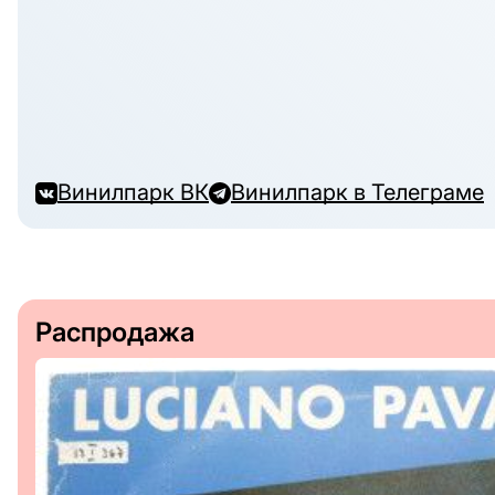
Винилпарк ВК
Винилпарк в Телеграме
Распродажа