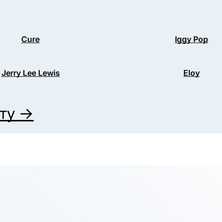
Cure
Iggy Pop
Jerry Lee Lewis
Eloy
иту →