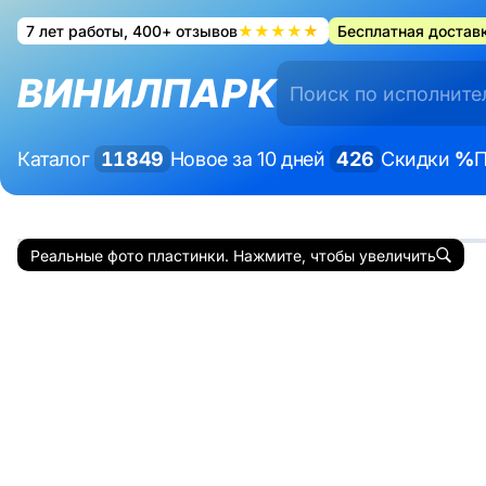
7 лет работы, 400+ отзывов
★★★★★
Бесплатная доставк
ВИНИЛПАРК
Каталог
11849
Новое за 10 дней
426
Скидки
%
П
Реальные фото пластинки. Нажмите, чтобы увеличить