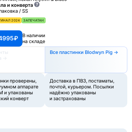
?
ла и конверта
паковка / SS
ГИНАЛ 2024
ЗАПЕЧАТАН
В наличии
4995 ₽
на складе
анты
Все пластинки Blodwyn Pig →
а
→
инки проверены,
Доставка в ПВЗ, постаматы,
уумном аппарате
почтой, курьером. Посылки
M и упакованы
надёжно упакованы
ский конверт
и застрахованы