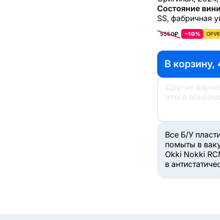
Состояние вини
SS, фабричная у
5550₽
−10%
ОРИ
В корзину, 
Другие вари
этого альбом
Все Б/У пласт
помыты в вак
Okki Nokki RC
в антистатиче