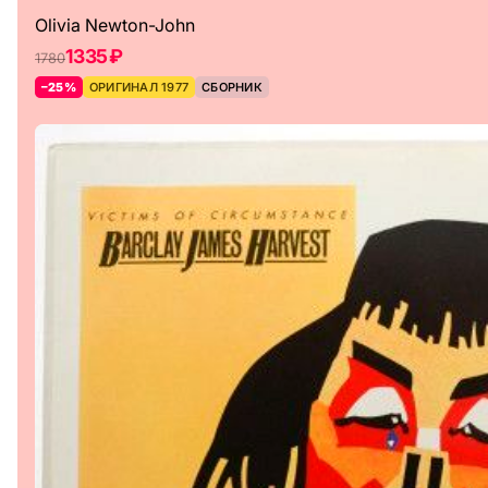
Olivia Newton-John
1335 ₽
1780
–25%
ОРИГИНАЛ 1977
СБОРНИК