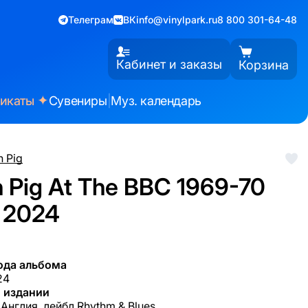
Телеграм
ВК
info@vinylpark.ru
8 800 301-64-48
Кабинет и заказы
Корзина
✦
фикаты
Сувениры
|
Муз. календарь
 Pig
 Pig At The BBC 1969-70
, 2024
ода альбома
24
 издании
 Англия, лейбл Rhythm & Blues