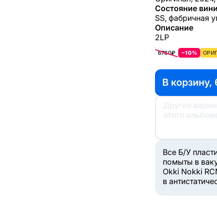
Состояние вини
SS, фабричная у
Описание
2LP
6780₽
−10%
ОРИ
В корзину, 
Другие вари
этого альбом
Все Б/У пласт
помыты в вак
Okki Nokki RC
в антистатиче