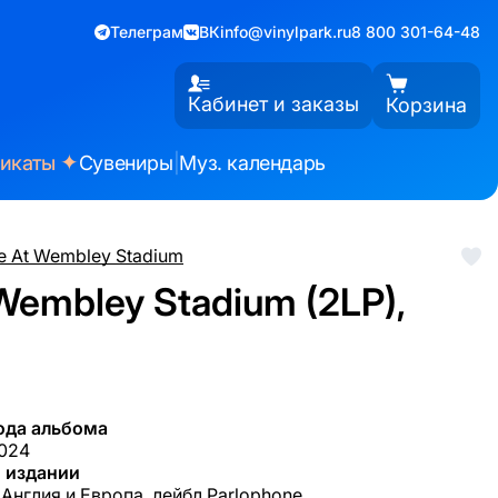
Телеграм
ВК
info@vinylpark.ru
8 800 301-64-48
Кабинет и заказы
Корзина
✦
фикаты
Сувениры
|
Муз. календарь
e At Wembley Stadium
 Wembley Stadium (2LP),
ода альбома
2024
 издании
 Англия и Европа, лейбл Parlophone