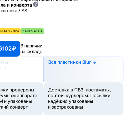
?
ла и конверта
паковка / SS
ГИНАЛ 2024
ЗАПЕЧАТАН
В наличии
6102 ₽
на складе
анты
Все пластинки Blur →
а
→
инки проверены,
Доставка в ПВЗ, постаматы,
уумном аппарате
почтой, курьером. Посылки
M и упакованы
надёжно упакованы
ский конверт
и застрахованы