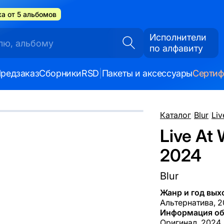
а от 5 альбомов
Исполнители
по алфавиту
редзаказ
Сборники
RSD
|
Пакеты и аксессуары
Серти
Каталог
/
Blur
/
Liv
Live At
2024
Blur
Жанр и год вых
Альтернатива, 
Информация об
Оригинал, 2024,