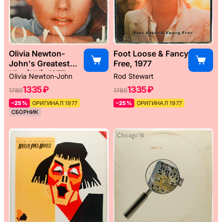
Olivia Newton-
Foot Loose & Fancy
John's Greatest
Free, 1977
Hits (UK), 1977
Olivia Newton-John
Rod Stewart
1335 ₽
1335 ₽
1780
1780
–25%
ОРИГИНАЛ 1977
–25%
ОРИГИНАЛ 1977
СБОРНИК