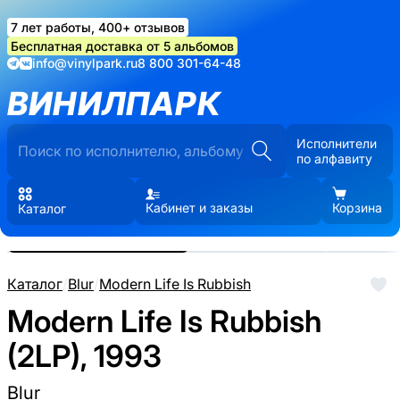
7 лет работы, 400+ отзывов
Бесплатная доставка от 5 альбомов
info@vinylpark.ru
8 800 301-64-48
ВИНИЛПАРК
Исполнители
по алфавиту
Кабинет и заказы
Корзина
Каталог
Реальные фото пластинки.
Нажмите, чтобы увеличить
Каталог
/
Blur
/
Modern Life Is Rubbish
Modern Life Is Rubbish
(2LP), 1993
Blur