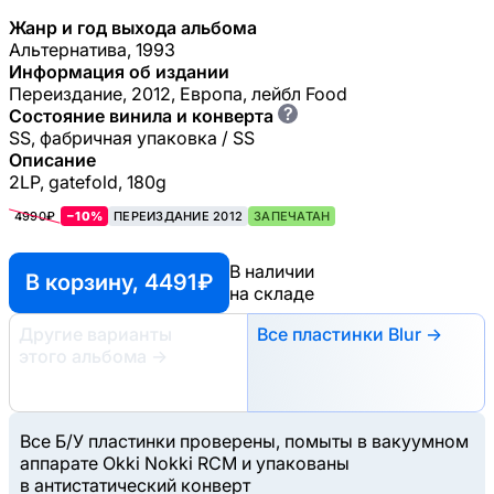
Жанр и год выхода альбома
Альтернатива, 1993
Информация об издании
Переиздание, 2012, Европа, лейбл Food
?
Состояние винила и конверта
SS, фабричная упаковка / SS
Описание
2LP, gatefold, 180g
4990₽
−10%
ПЕРЕИЗДАНИЕ 2012
ЗАПЕЧАТАН
В наличии
В корзину, 4491 ₽
на складе
Другие варианты
Все пластинки Blur →
этого альбома
→
Все Б/У пластинки проверены, помыты в вакуумном
аппарате Okki Nokki RCM и упакованы
в антистатический конверт