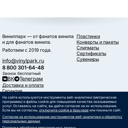
Винилпарк — от фанатов винила
Пластинки
и для фанатов винила.
Конверты и пакеты
Слипматы
Работаем с 2019 года.
Сертификаты
Сувениры
info@vinylpark.ru
8 800 301-64-48
Звонок бесплатный
ВК
Телеграм
Доставка и оплата
Гарантия
Контакты
На сайте используются инструменты веб-аналитики (метрические
программы) и файлы cookie для повышения качества оказываемых
Статьи
услуг. Оставаясь на сайте, вы даёте согласие на их использование.
Музыкальный календарь
Если вы не согласны,
отключите cookie в браузере
или покиньте сайт.
Документы
Согласие на использование инструментов веб-аналитики и обработку
Публичная оферта
персональных данных
Политика обработки
персональных данных
Политика обработки персональных данных