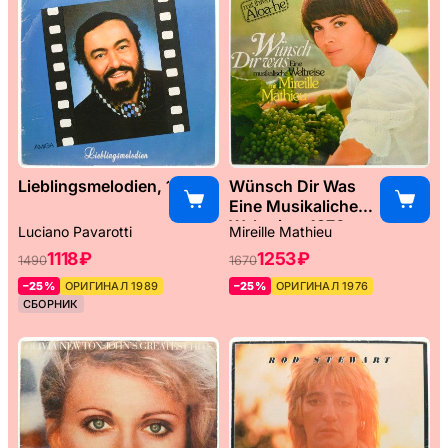
Lieblingsmelodien, 1989
Wünsch Dir Was
Eine Musikaliche
Weltreise, 1976
Luciano Pavarotti
Mireille Mathieu
1118 ₽
1253 ₽
1490
1670
–25%
ОРИГИНАЛ 1989
–25%
ОРИГИНАЛ 1976
СБОРНИК