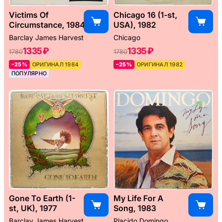
Victims Of
Chicago 16 (1-st,
Circumstance, 1984
USA), 1982
Barclay James Harvest
Chicago
1335 ₽
1335 ₽
1780
1780
–25%
ОРИГИНАЛ 1984
–25%
ОРИГИНАЛ 1982
ПОПУЛЯРНО
Gone To Earth (1-
My Life For A
st, UK), 1977
Song, 1983
Barclay James Harvest
Placido Domingo