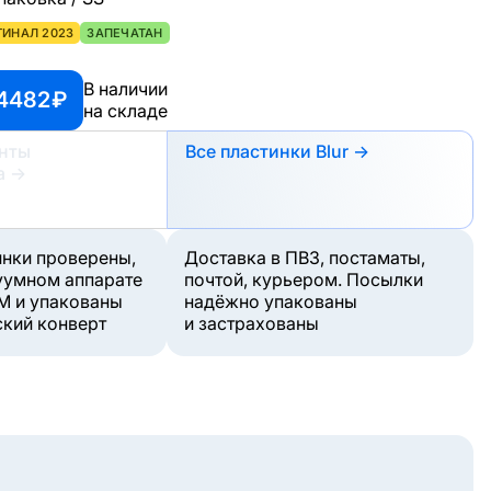
ГИНАЛ 2023
ЗАПЕЧАТАН
В наличии
4482 ₽
на складе
анты
Все пластинки Blur →
а
→
инки проверены,
Доставка в ПВЗ, постаматы,
уумном аппарате
почтой, курьером. Посылки
M и упакованы
надёжно упакованы
ский конверт
и застрахованы