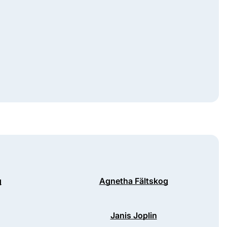
g
Agnetha Fältskog
Janis Joplin