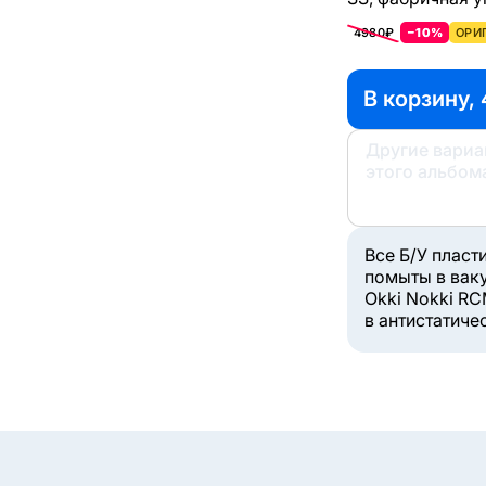
4980₽
−10%
ОРИ
В корзину, 
Другие вари
этого альбом
Все Б/У пласт
помыты в вак
Okki Nokki RC
в антистатиче