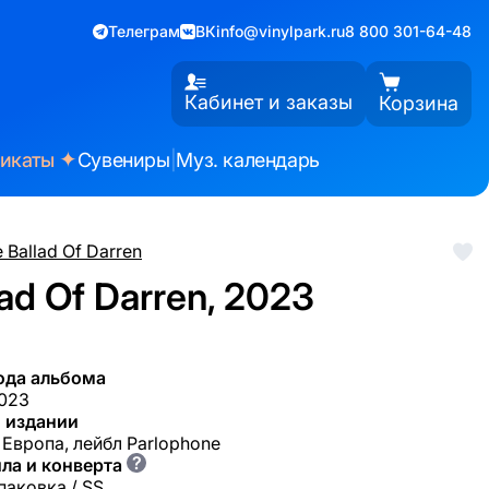
Телеграм
ВК
info@vinylpark.ru
8 800 301-64-48
Кабинет и заказы
Корзина
✦
фикаты
Сувениры
|
Муз. календарь
 Ballad Of Darren
ad Of Darren, 2023
ода альбома
2023
 издании
 Европа, лейбл Parlophone
?
ла и конверта
паковка / SS