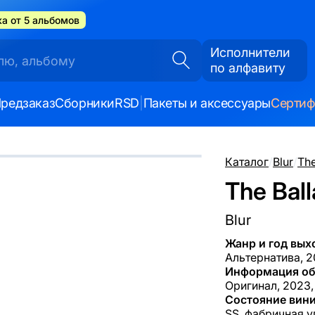
а от 5 альбомов
Исполнители
по алфавиту
редзаказ
Сборники
RSD
|
Пакеты и аксессуары
Серти
Каталог
/
Blur
/
The
The Ball
Blur
Жанр и год вых
Альтернатива, 
Информация об
Оригинал, 2023,
Состояние вини
SS, фабричная у