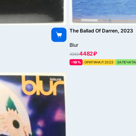
The Ballad Of Darren, 2023
Blur
4482 ₽
4980
–10%
ОРИГИНАЛ 2023
ЗАПЕЧАТА