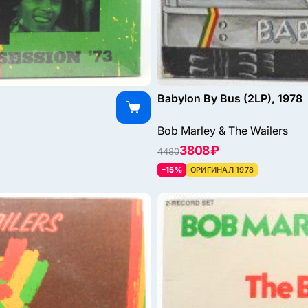
Babylon By Bus (2LP), 1978
Bob Marley & The Wailers
3808 ₽
4480
–15%
ОРИГИНАЛ 1978