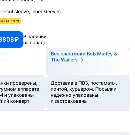
e-cut sleeve, inner sleeves
ИНАЛ 1978
В наличии
 3808 ₽
на складе
анты
Все пластинки Bob Marley &
а
→
The Wailers →
инки проверены,
Доставка в ПВЗ, постаматы,
уумном аппарате
почтой, курьером. Посылки
M и упакованы
надёжно упакованы
ский конверт
и застрахованы