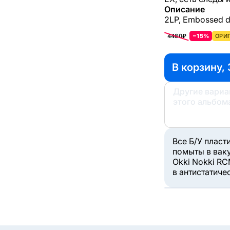
Описание
2LP, Embossed di
4480₽
−15%
ОРИГ
В корзину,
Другие вари
этого альбом
Все Б/У пласт
помыты в вак
Okki Nokki RC
в антистатиче