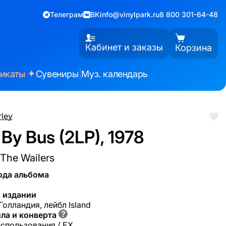
Телеграм
ВК
info@vinylpark.ru
8 800 301-64-48
Кабинет и заказы
Корзина
✦
фикаты
Сувениры
|
Муз. календарь
ley
By Bus (2LP), 1978
The Wailers
ода альбома
 издании
Голландия, лейбл Island
?
ла и конверта
использования / EX