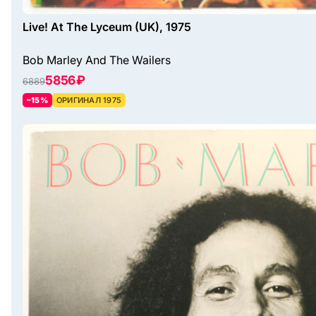
Live! At The Lyceum (UK), 1975
Bob Marley And The Wailers
5856 ₽
6889
–15%
ОРИГИНАЛ 1975