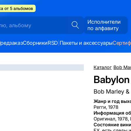
а от 5 альбомов
Исполнители
по алфавиту
редзаказ
Сборники
RSD
|
Пакеты и аксессуары
Серти
Каталог
/
Bob Mar
Babylon 
Bob Marley & 
Жанр и год вых
Регги, 1978
Информация об
Оригинал, 1978, 
Состояние вини
EX, есть следы 