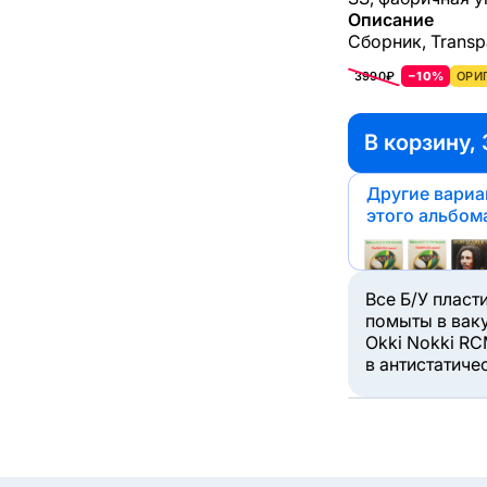
Описание
Сборник, Transpa
3990₽
−10%
ОРИ
В корзину, 
Другие вари
этого альбом
Все Б/У пласт
помыты в вак
Okki Nokki RC
в антистатиче