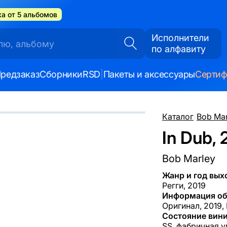
а от 5 альбомов
Исполнители
по алфавиту
редзаказ
Сборники
RSD
|
Пакеты и аксессуары
Серти
Каталог
/
Bob Mar
In Dub, 
Bob Marley
Жанр и год вых
Регги, 2019
Информация об
Оригинал, 2019,
Состояние вини
SS, фабричная у