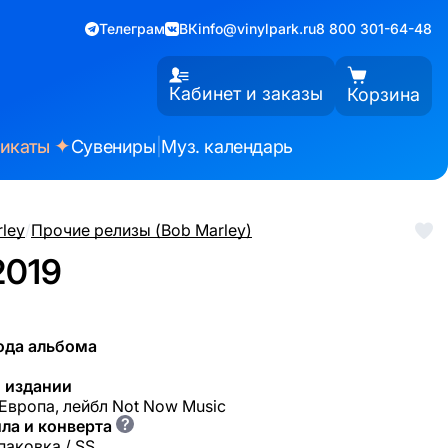
Телеграм
ВК
info@vinylpark.ru
8 800 301-64-48
Кабинет и заказы
Корзина
✦
фикаты
Сувениры
|
Муз. календарь
ley
/
Прочие релизы (Bob Marley)
2019
ода альбома
 издании
 Европа, лейбл Not Now Music
?
ла и конверта
паковка / SS