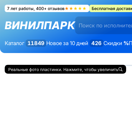
7 лет работы, 400+ отзывов
★★★★★
Бесплатная доставк
ВИНИЛПАРК
Каталог
11849
Новое за 10 дней
426
Скидки
%
П
Реальные фото пластинки. Нажмите, чтобы увеличить