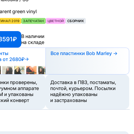
rent green vinyl
ГИНАЛ 2019
ЗАПЕЧАТАН
ЦВЕТНОЙ
СБОРНИК
В наличии
3591 ₽
на складе
анты
Все пластинки Bob Marley →
а
от 2680₽
→
инки проверены,
Доставка в ПВЗ, постаматы,
уумном аппарате
почтой, курьером. Посылки
M и упакованы
надёжно упакованы
ский конверт
и застрахованы