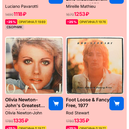
Weltreise, 1976
Luciano Pavarotti
Mireille Mathieu
1118 ₽
1253 ₽
1490
1670
–25%
ОРИГИНАЛ 1989
–25%
ОРИГИНАЛ 1976
СБОРНИК
Olivia Newton-
Foot Loose & Fancy
John's Greatest
Free, 1977
Hits (UK), 1977
Olivia Newton-John
Rod Stewart
1335 ₽
1335 ₽
1780
1780
–25%
ОРИГИНАЛ 1977
–25%
ОРИГИНАЛ 1977