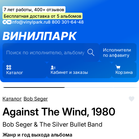
7 лет работы, 400+ отзывов
Бесплатная доставка от 5 альбомов
info@vinylpark.ru
8 800 301-64-48
ВИНИЛПАРК
Исполнители
по алфавиту
Кабинет и заказы
Корзина
Каталог
Реальные фото пластинки.
Нажмите, чтобы увеличить
Каталог
/
Bob Seger
Against The Wind, 1980
Bob Seger & The Silver Bullet Band
Жанр и год выхода альбома