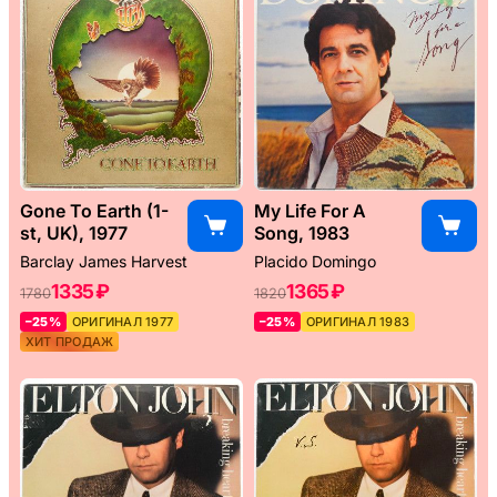
Gone To Earth (1-
My Life For A
st, UK), 1977
Song, 1983
Barclay James Harvest
Placido Domingo
1335 ₽
1365 ₽
1780
1820
–25%
ОРИГИНАЛ 1977
–25%
ОРИГИНАЛ 1983
ХИТ ПРОДАЖ