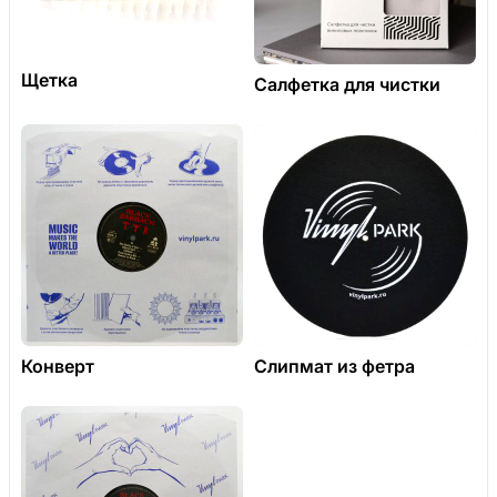
Щетка
Салфетка для чистки
Конверт
Слипмат из фетра