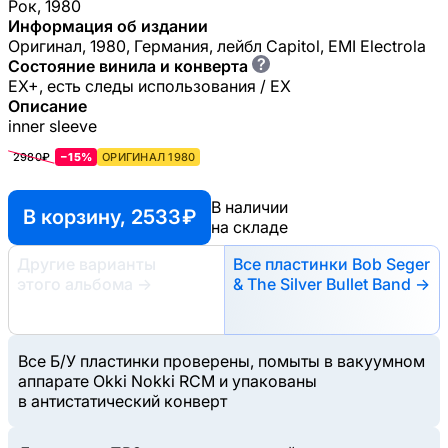
Рок, 1980
Информация об издании
Оригинал, 1980, Германия, лейбл Capitol, EMI Electrola
?
Состояние винила и конверта
EX+, есть следы использования / EX
Описание
inner sleeve
2980₽
−15%
ОРИГИНАЛ 1980
В наличии
В корзину, 2533 ₽
на складе
Другие варианты
Все пластинки Bob Seger
этого альбома
→
& The Silver Bullet Band →
Все Б/У пластинки проверены, помыты в вакуумном
аппарате Okki Nokki RCM и упакованы
в антистатический конверт