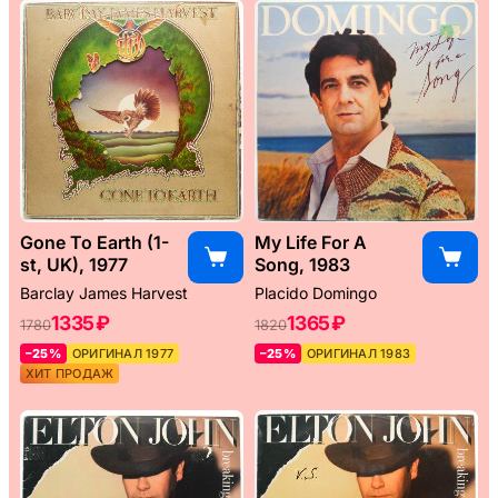
Gone To Earth (1-
My Life For A
st, UK), 1977
Song, 1983
Barclay James Harvest
Placido Domingo
1335 ₽
1365 ₽
1780
1820
–25%
ОРИГИНАЛ 1977
–25%
ОРИГИНАЛ 1983
ХИТ ПРОДАЖ