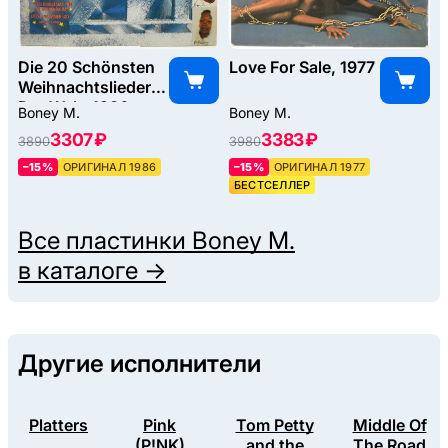
Die 20 Schönsten
Love For Sale, 1977
Weihnachtslieder
Der Welt, 1986
Boney M.
Boney M.
3307 ₽
3383 ₽
3890
3980
–15%
ОРИГИНАЛ 1986
–15%
ОРИГИНАЛ 1977
БЕСТСЕЛЛЕР
Все пластинки
Boney M.
в каталоге →
Другие исполнители
Platters
Pink
Tom Petty
Middle Of
(P!NK)
and the
The Road