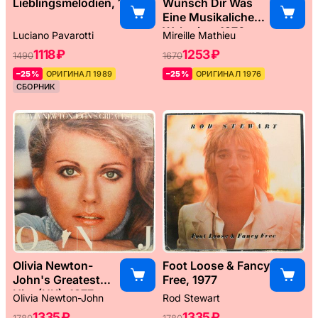
Lieblingsmelodien, 1989
Wünsch Dir Was
Eine Musikaliche
Weltreise, 1976
Luciano Pavarotti
Mireille Mathieu
1118 ₽
1253 ₽
1490
1670
–25%
ОРИГИНАЛ 1989
–25%
ОРИГИНАЛ 1976
СБОРНИК
Olivia Newton-
Foot Loose & Fancy
John's Greatest
Free, 1977
Hits (UK), 1977
Olivia Newton-John
Rod Stewart
1335 ₽
1335 ₽