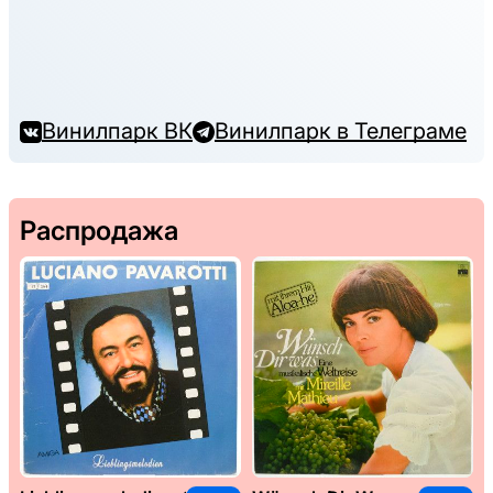
Винилпарк ВК
Винилпарк в Телеграме
Распродажа