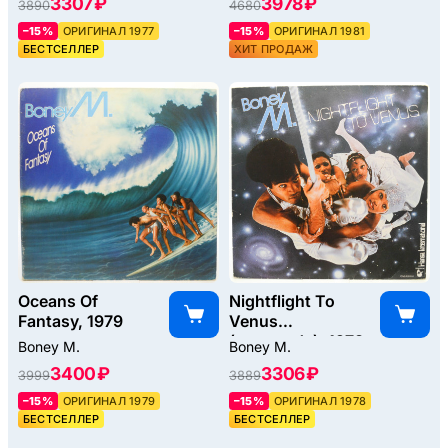
3307 ₽
3978 ₽
3890
4680
–15%
ОРИГИНАЛ 1977
–15%
ОРИГИНАЛ 1981
БЕСТСЕЛЛЕР
ХИТ ПРОДАЖ
Oceans Of
Nightflight To
Fantasy, 1979
Venus
(postcards), 1978
Boney M.
Boney M.
3400 ₽
3306 ₽
3999
3889
–15%
ОРИГИНАЛ 1979
–15%
ОРИГИНАЛ 1978
БЕСТСЕЛЛЕР
БЕСТСЕЛЛЕР