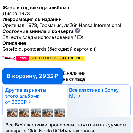
Жанр и год выхода альбома
Диско, 1978
Информация об издании
Оригинал, 1978, Германия, лейбл Hansa International
?
Состояние винила и конверта
EX, есть следы использования / EX
Описание
Gatefold, postcards (без одной карточки)
3449₽
−15%
ОРИГИНАЛ 1978
БЕСТСЕЛЛЕР
В наличии
В корзину, 2932 ₽
на складе
Другие варианты
Все пластинки Boney
этого альбома
M. →
от 3390₽
→
Все Б/У пластинки проверены, помыты в вакуумном
аппарате Okki Nokki RCM и упакованы