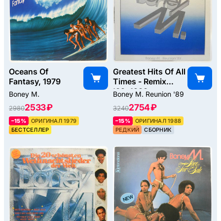
Oceans Of
Greatest Hits Of All
Fantasy, 1979
Times - Remix
'89, 1988
Boney M.
Boney M. Reunion '89
2533 ₽
2754 ₽
2980
3240
–15%
ОРИГИНАЛ 1979
–15%
ОРИГИНАЛ 1988
БЕСТСЕЛЛЕР
РЕДКИЙ
СБОРНИК