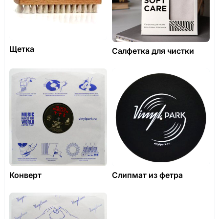
Щетка
Салфетка для чистки
Конверт
Слипмат из фетра