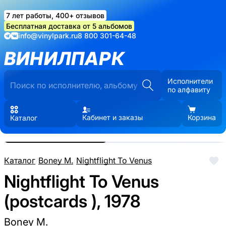
7 лет работы, 400+ отзывов
Бесплатная доставка от 5 альбомов
info@vinylpark.ru
8 800 301-64-48
ВИНИЛПАРК
Исполнители
по алфавиту
Кабинет и заказы
Корзина
Каталог
Реальные фото пластинки.
Нажмите, чтобы увеличить
Каталог
/
Boney M.
/
Nightflight To Venus
Nightflight To Venus
(postcards ), 1978
Boney M.