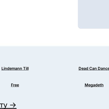
Lindemann Till
Dead Can Danc
Free
Megadeth
иту →