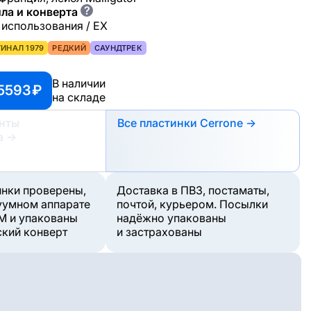
?
ла и конверта
 использования / EX
ИНАЛ 1979
РЕДКИЙ
САУНДТРЕК
В наличии
5593 ₽
на складе
анты
Все пластинки Cerrone →
а
→
инки проверены,
Доставка в ПВЗ, постаматы,
уумном аппарате
почтой, курьером. Посылки
M и упакованы
надёжно упакованы
ский конверт
и застрахованы