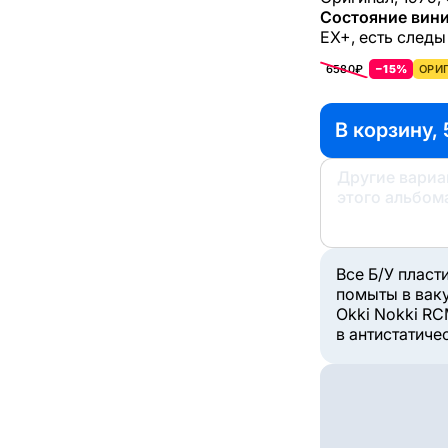
Состояние вини
EX+, есть следы
6580₽
−15%
ОРИГ
В корзину, 
Другие вари
этого альбом
Все Б/У пласт
помыты в вак
Okki Nokki RC
в антистатиче