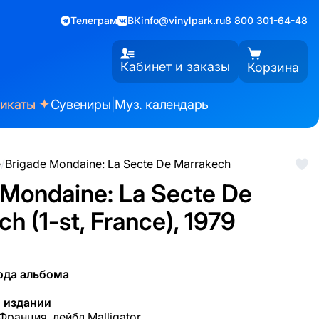
Телеграм
ВК
info@vinylpark.ru
8 800 301-64-48
Кабинет и заказы
Корзина
✦
фикаты
Сувениры
|
Муз. календарь
e
/
Brigade Mondaine: La Secte De Marrakech
 Mondaine: La Secte De
h (1-st, France), 1979
ода альбома
 издании
Франция, лейбл Malligator