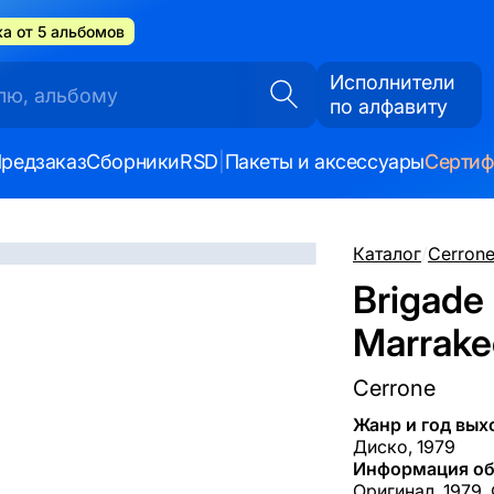
а от 5 альбомов
Исполнители
по алфавиту
редзаказ
Сборники
RSD
|
Пакеты и аксессуары
Серти
Каталог
/
Cerron
Brigade
Marrakec
Cerrone
Жанр и год вых
Диско, 1979
Информация об
Оригинал, 1979, 