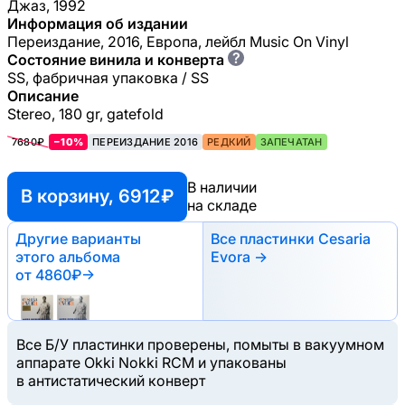
Джаз, 1992
Информация об издании
Переиздание, 2016, Европа, лейбл Music On Vinyl
?
Состояние винила и конверта
SS, фабричная упаковка / SS
Описание
Stereo, 180 gr, gatefold
7680₽
−10%
ПЕРЕИЗДАНИЕ 2016
РЕДКИЙ
ЗАПЕЧАТАН
В наличии
В корзину, 6912 ₽
на складе
Другие варианты
Все пластинки Cesaria
этого альбома
Evora →
от 4860₽
→
Все Б/У пластинки проверены, помыты в вакуумном
аппарате Okki Nokki RCM и упакованы
в антистатический конверт