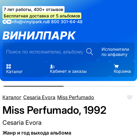
7 лет работы, 400+ отзывов
Бесплатная доставка от 5 альбомов
info@vinylpark.ru
8 800 301-64-48
ВИНИЛПАРК
Исполнители
по алфавиту
Кабинет и заказы
Корзина
Каталог
Реальные фото пластинки.
Нажмите, чтобы увеличить
Каталог
/
Cesaria Evora
/
Miss Perfumado
Miss Perfumado, 1992
Cesaria Evora
Жанр и год выхода альбома