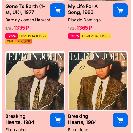
Gone To Earth (1-
My Life For A
st, UK), 1977
Song, 1983
Barclay James Harvest
Placido Domingo
1335 ₽
1365 ₽
1780
1820
–25%
ОРИГИНАЛ 1977
–25%
ОРИГИНАЛ 1983
ХИТ ПРОДАЖ
Breaking
Breaking
Hearts, 1984
Hearts, 1984
Elton John
Elton John