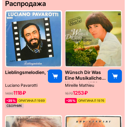
Распродажа
Lieblingsmelodien, 1989
Wünsch Dir Was
Eine Musikaliche
Weltreise, 1976
Luciano Pavarotti
Mireille Mathieu
1118 ₽
1253 ₽
1490
1670
–25%
ОРИГИНАЛ 1989
–25%
ОРИГИНАЛ 1976
СБОРНИК