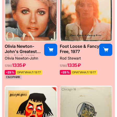
Olivia Newton-
Foot Loose & Fancy
John's Greatest
Free, 1977
Hits (UK), 1977
Olivia Newton-John
Rod Stewart
1335 ₽
1335 ₽
1780
1780
–25%
ОРИГИНАЛ 1977
–25%
ОРИГИНАЛ 1977
СБОРНИК