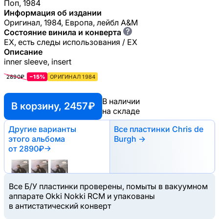
Поп, 1984
Информация об издании
Оригинал, 1984, Европа, лейбл A&M
?
Состояние винила и конверта
EX, есть следы использования / EX
Описание
inner sleeve, insert
2890₽
−15%
ОРИГИНАЛ 1984
В наличии
В корзину, 2457 ₽
на складе
Другие варианты
Все пластинки Chris de
этого альбома
Burgh →
от 2890₽
→
Все Б/У пластинки проверены, помыты в вакуумном
аппарате Okki Nokki RCM и упакованы
в антистатический конверт