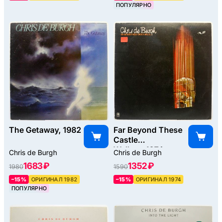
ПОПУЛЯРНО
The Getaway, 1982
Far Beyond These
Castle
Walls..., 1974
Chris de Burgh
Chris de Burgh
1683 ₽
1352 ₽
1980
1590
–15%
ОРИГИНАЛ 1982
–15%
ОРИГИНАЛ 1974
ПОПУЛЯРНО