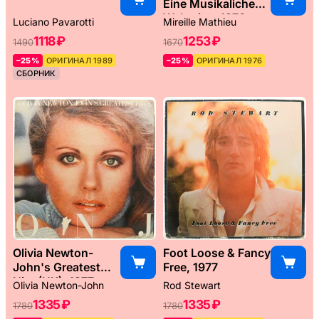
Eine Musikaliche
Weltreise, 1976
Luciano Pavarotti
Mireille Mathieu
1118 ₽
1253 ₽
1490
1670
–25%
ОРИГИНАЛ 1989
–25%
ОРИГИНАЛ 1976
СБОРНИК
Olivia Newton-
Foot Loose & Fancy
John's Greatest
Free, 1977
Hits (UK), 1977
Olivia Newton-John
Rod Stewart
1335 ₽
1335 ₽
1780
1780