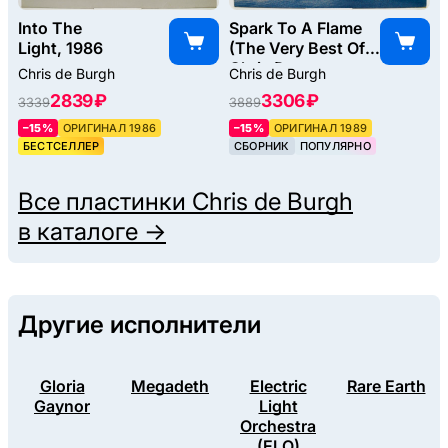
Into The
Spark To A Flame
Light, 1986
(The Very Best Of
Chris De
Chris de Burgh
Chris de Burgh
Burgh), 1989
2839 ₽
3306 ₽
3339
3889
–15%
ОРИГИНАЛ 1986
–15%
ОРИГИНАЛ 1989
БЕСТСЕЛЛЕР
СБОРНИК
ПОПУЛЯРНО
Все пластинки
Chris de Burgh
в каталоге →
Другие исполнители
Gloria
Megadeth
Electric
Rare Earth
Gaynor
Light
Orchestra
(ELO)