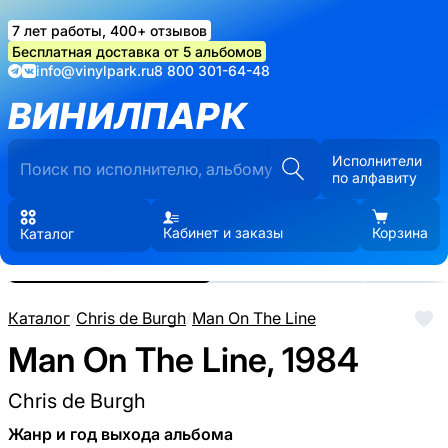
7 лет работы, 400+ отзывов
Бесплатная доставка от 5 альбомов
info@vinylpark.ru
8 800 301-64-48
ВИНИЛПАРК
Исполнители
по алфавиту
Кабинет и заказы
Корзина
Каталог
Реальные фото пластинки.
Нажмите, чтобы увеличить
Каталог
/
Chris de Burgh
/
Man On The Line
Man On The Line, 1984
Chris de Burgh
Жанр и год выхода альбома