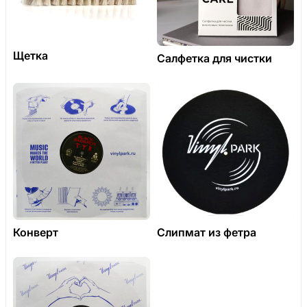
Щетка
Салфетка для чистки
Конверт
Слипмат из фетра