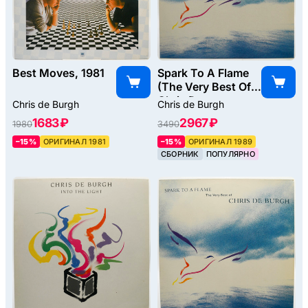
Best Moves, 1981
Spark To A Flame
(The Very Best Of
Chris De
Chris de Burgh
Chris de Burgh
Burgh), 1989
1683 ₽
2967 ₽
1980
3490
–15%
ОРИГИНАЛ 1981
–15%
ОРИГИНАЛ 1989
СБОРНИК
ПОПУЛЯРНО