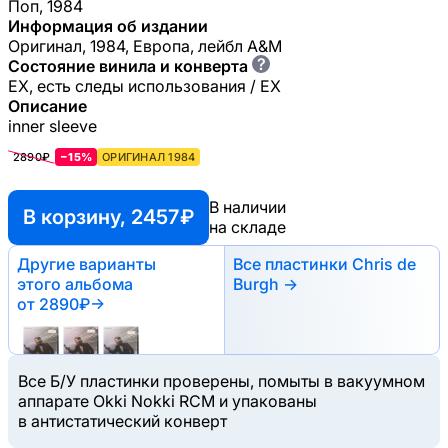
Поп, 1984
Информация об издании
Оригинал, 1984, Европа, лейбл A&M
?
Состояние винила и конверта
EX, есть следы использования / EX
Описание
inner sleeve
2890₽
−15%
ОРИГИНАЛ 1984
В наличии
В корзину, 2457 ₽
на складе
Другие варианты
Все пластинки Chris de
этого альбома
Burgh →
от 2890₽
→
Все Б/У пластинки проверены, помыты в вакуумном
аппарате Okki Nokki RCM и упакованы
в антистатический конверт