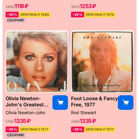
1118 ₽
1253 ₽
1490
1670
–25%
ОРИГИНАЛ 1989
–25%
ОРИГИНАЛ 1976
СБОРНИК
Olivia Newton-
Foot Loose & Fancy
John's Greatest
Free, 1977
Hits (UK), 1977
Olivia Newton-John
Rod Stewart
1335 ₽
1335 ₽
1780
1780
–25%
ОРИГИНАЛ 1977
–25%
ОРИГИНАЛ 1977
СБОРНИК