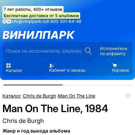
7 лет работы, 400+ отзывов
Бесплатная доставка от 5 альбомов
info@vinylpark.ru
8 800 301-64-48
ВИНИЛПАРК
Исполнители
по алфавиту
Кабинет и заказы
Корзина
Каталог
Реальные фото пластинки.
Нажмите, чтобы увеличить
Каталог
/
Chris de Burgh
/
Man On The Line
Man On The Line, 1984
Chris de Burgh
Жанр и год выхода альбома