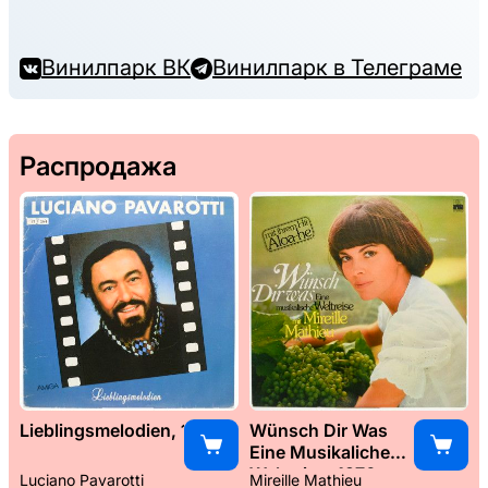
Винилпарк ВК
Винилпарк в Телеграме
Распродажа
Lieblingsmelodien, 1989
Wünsch Dir Was
Eine Musikaliche
Weltreise, 1976
Luciano Pavarotti
Mireille Mathieu