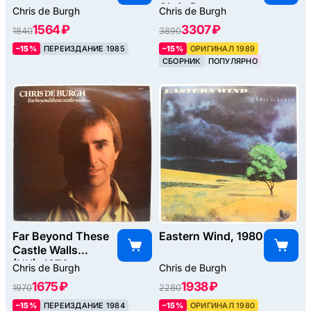
Chris De
Chris de Burgh
Chris de Burgh
Burgh), 1989
1564 ₽
3307 ₽
1840
3890
–15%
ПЕРЕИЗДАНИЕ 1985
–15%
ОРИГИНАЛ 1989
СБОРНИК
ПОПУЛЯРНО
Far Beyond These
Eastern Wind, 1980
Castle Walls
(UK), 1974
Chris de Burgh
Chris de Burgh
1675 ₽
1938 ₽
1970
2280
–15%
ПЕРЕИЗДАНИЕ 1984
–15%
ОРИГИНАЛ 1980