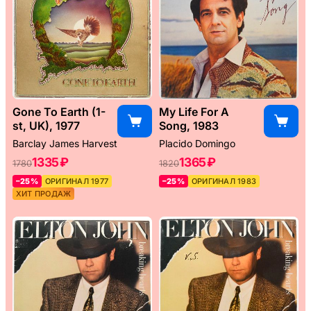
Gone To Earth (1-
My Life For A
st, UK), 1977
Song, 1983
Barclay James Harvest
Placido Domingo
1335 ₽
1365 ₽
1780
1820
–25%
ОРИГИНАЛ 1977
–25%
ОРИГИНАЛ 1983
ХИТ ПРОДАЖ