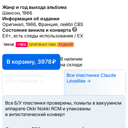
Жанр и год выхода альбома
Шансон, 1966
Информация об издании
Оригинал, 1966, Франция, лейбл CBS
?
Состояние винила и конверта
EX+, есть следы использования / EX
4680₽
−15%
ОРИГИНАЛ 1966
РЕДКИЙ
В наличии
В корзину, 3978 ₽
на складе
Другие варианты
Все пластинки Claude
этого альбома
→
Léveillée →
Все Б/У пластинки проверены, помыты в вакуумном
аппарате Okki Nokki RCM и упакованы
в антистатический конверт