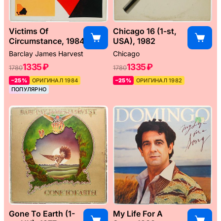
Victims Of
Chicago 16 (1-st,
Circumstance, 1984
USA), 1982
Barclay James Harvest
Chicago
1335 ₽
1335 ₽
1780
1780
–25%
ОРИГИНАЛ 1984
–25%
ОРИГИНАЛ 1982
ПОПУЛЯРНО
Gone To Earth (1-
My Life For A