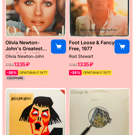
Olivia Newton-
Foot Loose & Fancy
John's Greatest
Free, 1977
Hits (UK), 1977
Olivia Newton-John
Rod Stewart
1335 ₽
1335 ₽
1780
1780
–25%
ОРИГИНАЛ 1977
–25%
ОРИГИНАЛ 1977
СБОРНИК