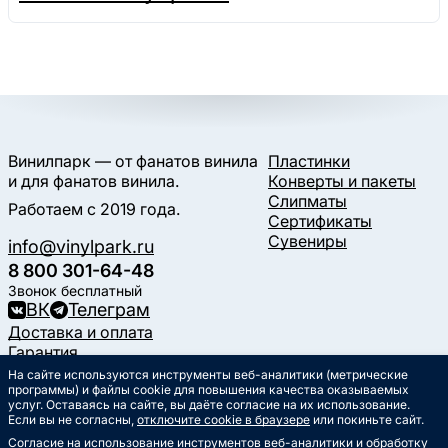
Винилпарк — от фанатов винила
Пластинки
и для фанатов винила.
Конверты и пакеты
Слипматы
Работаем с 2019 года.
Сертификаты
Сувениры
info@vinylpark.ru
8 800 301-64-48
Звонок бесплатный
ВК
Телеграм
Доставка и оплата
Гарантия
Контакты
На сайте используются инструменты веб-аналитики (метрические
Статьи
программы) и файлы cookie для повышения качества оказываемых
услуг. Оставаясь на сайте, вы даёте согласие на их использование.
Музыкальный календарь
Если вы не согласны,
отключите cookie в браузере
или покиньте сайт.
Документы
Согласие на использование инструментов веб-аналитики и обработку