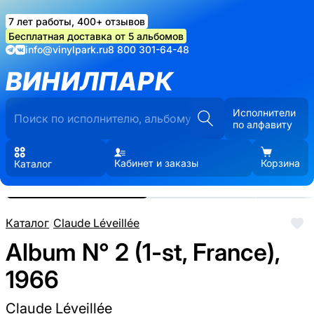
7 лет работы, 400+ отзывов
Бесплатная доставка от 5 альбомов
info@vinylpark.ru
8 800 301-64-48
ВИНИЛПАРК
Исполнители
по алфавиту
Кабинет и заказы
Корзина
Каталог
Реальные фото пластинки.
Нажмите, чтобы увеличить
Каталог
/
Claude Léveillée
Album N° 2 (1-st, France),
1966
Claude Léveillée