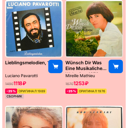
Lieblingsmelodien, 1989
Wünsch Dir Was
Eine Musikaliche
Weltreise, 1976
Luciano Pavarotti
Mireille Mathieu
1118 ₽
1253 ₽
1490
1670
–25%
ОРИГИНАЛ 1989
–25%
ОРИГИНАЛ 1976
СБОРНИК