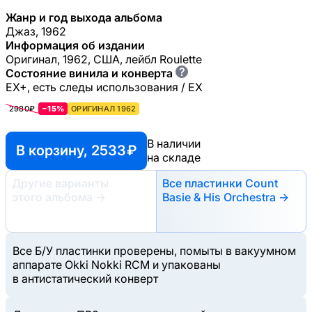
Жанр и год выхода альбома
Джаз, 1962
Информация об издании
Оригинал, 1962, США, лейбл Roulette
?
Состояние винила и конверта
EX+, есть следы использования / EX
2980₽
−15%
ОРИГИНАЛ 1962
В наличии
В корзину, 2533 ₽
на складе
Другие варианты
Все пластинки Count
этого альбома
→
Basie & His Orchestra →
Все Б/У пластинки проверены, помыты в вакуумном
аппарате Okki Nokki RCM и упакованы
в антистатический конверт