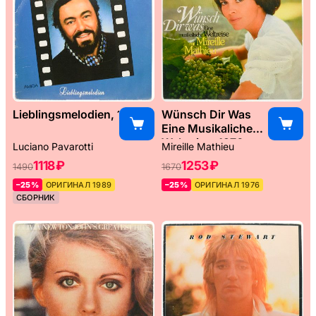
Lieblingsmelodien, 1989
Wünsch Dir Was
Eine Musikaliche
Weltreise, 1976
Luciano Pavarotti
Mireille Mathieu
1118 ₽
1253 ₽
1490
1670
–25%
ОРИГИНАЛ 1989
–25%
ОРИГИНАЛ 1976
СБОРНИК