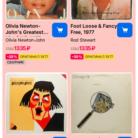
Olivia Newton-
Foot Loose & Fancy
John's Greatest
Free, 1977
Hits (UK), 1977
Olivia Newton-John
Rod Stewart
1335 ₽
1335 ₽
1780
1780
–25%
ОРИГИНАЛ 1977
–25%
ОРИГИНАЛ 1977
СБОРНИК