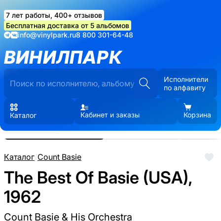
7 лет работы, 400+ отзывов
Бесплатная доставка от 5 альбомов
info@vinylpark.ru
8 800 301-64-48
ВИНИЛПАРК
Исполнители
по алфавиту
Кабинет и заказы
Корзина
Каталог
Реальные фото пластинки.
Нажмите, чтобы увеличить
Каталог
/
Count Basie
The Best Of Basie (USA),
1962
Count Basie & His Orchestra