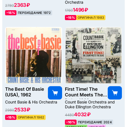
Orchestra
2363 ₽
2780
1496 ₽
1760
–15%
ПЕРЕИЗДАНИЕ 1972
–15%
ОРИГИНАЛ 1983
The Best Of Basie
First Time! The
(USA), 1962
Count Meets The
Duke, 1962
Count Basie & His Orchestra
Count Basie Orchestra and
Duke Ellington Orchestra
2533 ₽
2980
4032 ₽
4480
–15%
ОРИГИНАЛ 1962
–10%
ПЕРЕИЗДАНИЕ 2024