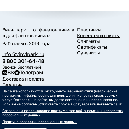
Винилпарк — от фанатов винила
Пластинки
и для фанатов винила.
Конверты и пакеты
Слипматы
Работаем с 2019 года.
Сертификаты
Сувениры
info@vinylpark.ru
8 800 301-64-48
Звонок бесплатный
ВК
Телеграм
Доставка и оплата
Гарантия
Контакты
На сайте используются инструменты веб-аналитики (метрические
программы) и файлы cookie для повышения качества оказываемых
Статьи
услуг. Оставаясь на сайте, вы даёте согласие на их использование.
Музыкальный календарь
Если вы не согласны,
отключите cookie в браузере
или покиньте сайт.
Документы
Согласие на использование инструментов веб-аналитики и обработку
Публичная оферта
персональных данных
Политика обработки
персональных данных
Политика обработки персональных данных
Согласие на обработку
персональных данных