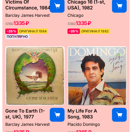
Victims Of
Chicago 16 (1-st,
Circumstance, 1984
USA), 1982
Barclay James Harvest
Chicago
1335 ₽
1335 ₽
1780
1780
–25%
ОРИГИНАЛ 1984
–25%
ОРИГИНАЛ 1982
ПОПУЛЯРНО
Gone To Earth (1-
My Life For A
st, UK), 1977
Song, 1983
Barclay James Harvest
Placido Domingo