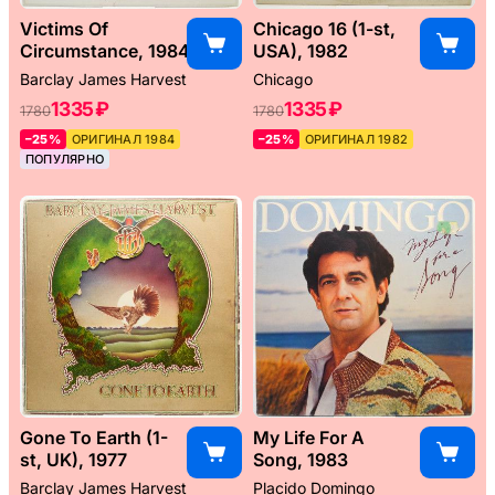
Victims Of
Chicago 16 (1-st,
Circumstance, 1984
USA), 1982
Barclay James Harvest
Chicago
1335 ₽
1335 ₽
1780
1780
–25%
ОРИГИНАЛ 1984
–25%
ОРИГИНАЛ 1982
ПОПУЛЯРНО
Gone To Earth (1-
My Life For A
st, UK), 1977
Song, 1983
Barclay James Harvest
Placido Domingo