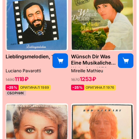
Lieblingsmelodien, 1989
Wünsch Dir Was
Eine Musikaliche
Weltreise, 1976
Luciano Pavarotti
Mireille Mathieu
1118 ₽
1253 ₽
1490
1670
–25%
ОРИГИНАЛ 1989
–25%
ОРИГИНАЛ 1976
СБОРНИК