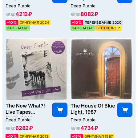
Deep Purple
Deep Purple
4212 ₽
8082 ₽
4680
8980
–10%
ОРИГИНАЛ 2024
–10%
ПЕРЕИЗДАНИЕ 2020
ЗАПЕЧАТАН
ЗАПЕЧАТАН
БЕСТСЕЛЛЕР
The Now What?!
The House Of Blue
Live Tapes
Light, 1987
(2LP), 2013
Deep Purple
Deep Purple
6282 ₽
4734 ₽
6980
5569
–10%
ОРИГИНАЛ 2013
–15%
ОРИГИНАЛ 1987