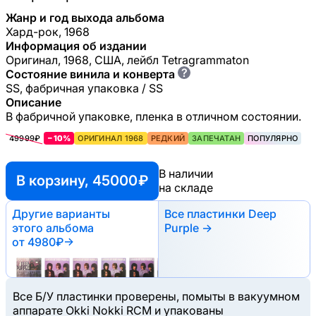
Жанр и год выхода альбома
Хард-рок, 1968
Информация об издании
Оригинал, 1968, США, лейбл Tetragrammaton
?
Состояние винила и конверта
SS, фабричная упаковка / SS
Описание
В фабричной упаковке, пленка в отличном состоянии.
49999₽
−10%
ОРИГИНАЛ 1968
РЕДКИЙ
ЗАПЕЧАТАН
ПОПУЛЯРНО
В наличии
В корзину, 45000 ₽
на складе
Другие варианты
Все пластинки Deep
этого альбома
Purple →
от 4980₽
→
Все Б/У пластинки проверены, помыты в вакуумном
аппарате Okki Nokki RCM и упакованы