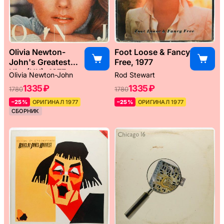
Olivia Newton-
Foot Loose & Fancy
John's Greatest
Free, 1977
Hits (UK), 1977
Olivia Newton-John
Rod Stewart
1335 ₽
1335 ₽
1780
1780
–25%
ОРИГИНАЛ 1977
–25%
ОРИГИНАЛ 1977
СБОРНИК