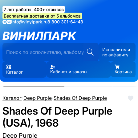
7 лет работы, 400+ отзывов
Бесплатная доставка от 5 альбомов
info@vinylpark.ru
8 800 301-64-48
ВИНИЛПАРК
Исполнители
по алфавиту
Кабинет и заказы
Корзина
Каталог
Реальные фото пластинки.
Нажмите, чтобы увеличить
Каталог
/
Deep Purple
/
Shades Of Deep Purple
Shades Of Deep Purple
(USA), 1968
Deep Purple