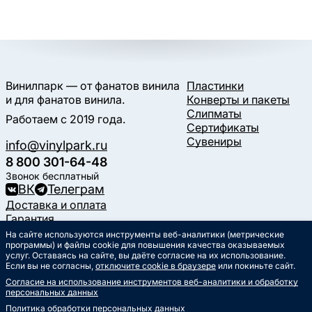
Винилпарк — от фанатов винила
Пластинки
и для фанатов винила.
Конверты и пакеты
Слипматы
Работаем с 2019 года.
Сертификаты
Сувениры
info@vinylpark.ru
8 800 301-64-48
Звонок бесплатный
ВК
Телеграм
Доставка и оплата
Гарантия
Контакты
На сайте используются инструменты веб-аналитики (метрические
программы) и файлы cookie для повышения качества оказываемых
Статьи
услуг. Оставаясь на сайте, вы даёте согласие на их использование.
Музыкальный календарь
Если вы не согласны,
отключите cookie в браузере
или покиньте сайт.
Документы
Согласие на использование инструментов веб-аналитики и обработку
Публичная оферта
персональных данных
Политика обработки
персональных данных
Политика обработки персональных данных