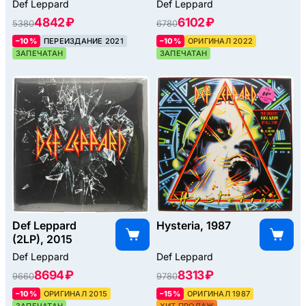
Lounge, 2008
Def Leppard
Def Leppard
4842 ₽
6102 ₽
5380
6780
–10%
ПЕРЕИЗДАНИЕ 2021
–10%
ОРИГИНАЛ 2022
ЗАПЕЧАТАН
ЗАПЕЧАТАН
Def Leppard
Hysteria, 1987
(2LP), 2015
Def Leppard
Def Leppard
8694 ₽
8313 ₽
9660
9780
–10%
ОРИГИНАЛ 2015
–15%
ОРИГИНАЛ 1987