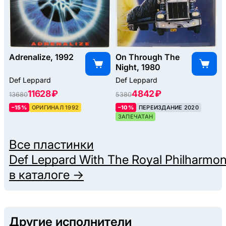
Adrenalize, 1992
On Through The
Night, 1980
Def Leppard
Def Leppard
11628 ₽
4842 ₽
13680
5380
–15%
ОРИГИНАЛ 1992
–10%
ПЕРЕИЗДАНИЕ 2020
ЗАПЕЧАТАН
Все пластинки
Def Leppard With The Royal Philharmon
в каталоге →
Другие исполнители