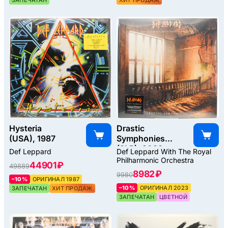
ЗАПЕЧАТАН
ХИТ ПРОДАЖ
Hysteria
Drastic
(USA), 1987
Symphonies
(2LP), 2023
Def Leppard
Def Leppard With The Royal
Philharmonic Orchestra
44901 ₽
49889
8982 ₽
9980
–10%
ОРИГИНАЛ 1987
–10%
ОРИГИНАЛ 2023
ЗАПЕЧАТАН
ХИТ ПРОДАЖ
ЗАПЕЧАТАН
ЦВЕТНОЙ