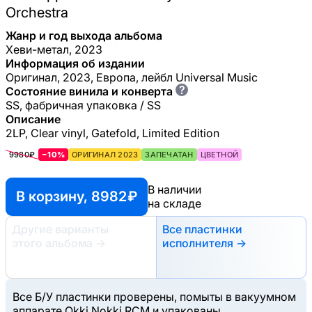
Orchestra
Жанр и год выхода альбома
Хеви-метал, 2023
Информация об издании
Оригинал, 2023, Европа, лейбл Universal Music
?
Состояние винила и конверта
SS, фабричная упаковка / SS
Описание
2LP, Clear vinyl, Gatefold, Limited Edition
9980₽
−10%
ОРИГИНАЛ 2023
ЗАПЕЧАТАН
ЦВЕТНОЙ
В наличии
В корзину, 8982 ₽
на складе
Другие варианты
Все пластинки
этого альбома
→
исполнителя →
Все Б/У пластинки проверены, помыты в вакуумном
аппарате Okki Nokki RCM и упакованы