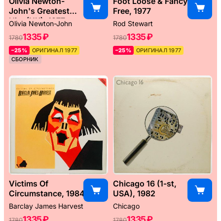
Olivia Newton-
Foot Loose & Fancy
John's Greatest
Free, 1977
Hits (UK), 1977
Olivia Newton-John
Rod Stewart
1335 ₽
1335 ₽
1780
1780
–25%
ОРИГИНАЛ 1977
–25%
ОРИГИНАЛ 1977
СБОРНИК
Victims Of
Chicago 16 (1-st,
Circumstance, 1984
USA), 1982
Barclay James Harvest
Chicago
1335 ₽
1335 ₽
1780
1780