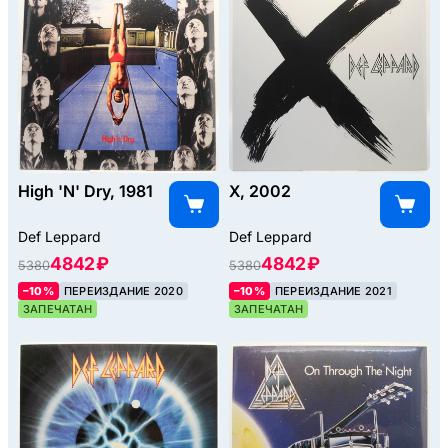
High 'N' Dry, 1981
X, 2002
Def Leppard
Def Leppard
4842 ₽
4842 ₽
5380
5380
–10%
ПЕРЕИЗДАНИЕ 2020
–10%
ПЕРЕИЗДАНИЕ 2021
ЗАПЕЧАТАН
ЗАПЕЧАТАН