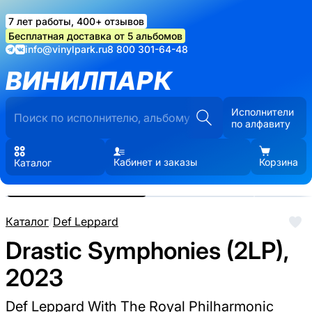
7 лет работы, 400+ отзывов
Бесплатная доставка от 5 альбомов
info@vinylpark.ru
8 800 301-64-48
ВИНИЛПАРК
Исполнители
по алфавиту
Кабинет и заказы
Корзина
Каталог
Реальные фото пластинки.
Нажмите, чтобы увеличить
Каталог
/
Def Leppard
Drastic Symphonies (2LP),
2023
Def Leppard With The Royal Philharmonic