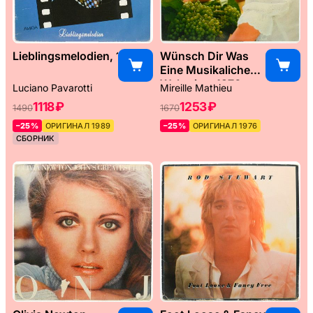
Lieblingsmelodien, 1989
Wünsch Dir Was
Eine Musikaliche
Weltreise, 1976
Luciano Pavarotti
Mireille Mathieu
1118 ₽
1253 ₽
1490
1670
–25%
ОРИГИНАЛ 1989
–25%
ОРИГИНАЛ 1976
СБОРНИК