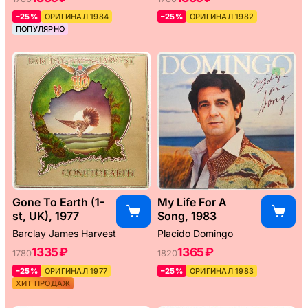
–25%
ОРИГИНАЛ 1984
–25%
ОРИГИНАЛ 1982
ПОПУЛЯРНО
Gone To Earth (1-
My Life For A
st, UK), 1977
Song, 1983
Barclay James Harvest
Placido Domingo
1335 ₽
1365 ₽
1780
1820
–25%
ОРИГИНАЛ 1977
–25%
ОРИГИНАЛ 1983
ХИТ ПРОДАЖ