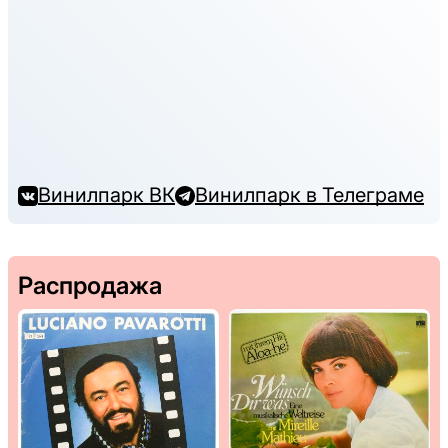
Винилпарк ВК
Винилпарк в Телеграме
Распродажа