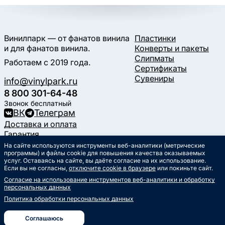
Винилпарк — от фанатов винила
Пластинки
и для фанатов винила.
Конверты и пакеты
Слипматы
Работаем с 2019 года.
Сертификаты
Сувениры
info@vinylpark.ru
8 800 301-64-48
Звонок бесплатный
ВК
Телеграм
Доставка и оплата
Гарантия
Контакты
На сайте используются инструменты веб-аналитики (метрические
Статьи
программы) и файлы cookie для повышения качества оказываемых
услуг. Оставаясь на сайте, вы даёте согласие на их использование.
Музыкальный календарь
Если вы не согласны,
отключите cookie в браузере
или покиньте сайт.
Документы
Согласие на использование инструментов веб-аналитики и обработку
Публичная оферта
персональных данных
Политика обработки
персональных данных
Политика обработки персональных данных
Согласие на обработку
персональных данных
Соглашаюсь