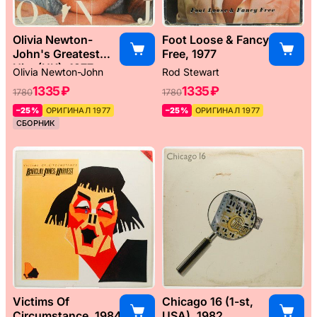
Olivia Newton-
Foot Loose & Fancy
John's Greatest
Free, 1977
Hits (UK), 1977
Olivia Newton-John
Rod Stewart
1335 ₽
1335 ₽
1780
1780
–25%
ОРИГИНАЛ 1977
–25%
ОРИГИНАЛ 1977
СБОРНИК
Victims Of
Chicago 16 (1-st,
Circumstance, 1984
USA), 1982