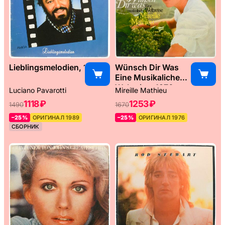
Lieblingsmelodien, 1989
Wünsch Dir Was
Eine Musikaliche
Weltreise, 1976
Luciano Pavarotti
Mireille Mathieu
1118 ₽
1253 ₽
1490
1670
–25%
ОРИГИНАЛ 1989
–25%
ОРИГИНАЛ 1976
СБОРНИК