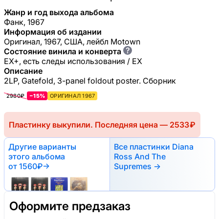
Жанр и год выхода альбома
Фанк, 1967
Информация об издании
Оригинал, 1967, США, лейбл Motown
?
Состояние винила и конверта
EX+, есть следы использования / EX
Описание
2LP, Gatefold, 3-panel foldout poster. Сборник
2980₽
−15%
ОРИГИНАЛ 1967
Пластинку выкупили. Последняя цена — 2533 ₽
Другие варианты
Все пластинки Diana
этого альбома
Ross And The
от 1560₽
→
Supremes →
Оформите предзаказ