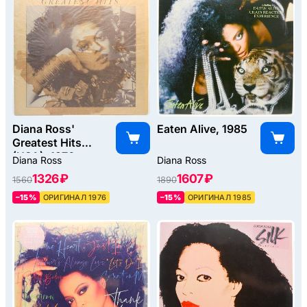
Diana Ross'
Eaten Alive, 1985
Greatest Hits
(USA), 1976
Diana Ross
Diana Ross
1326 ₽
1607 ₽
1560
1890
–15%
ОРИГИНАЛ 1976
–15%
ОРИГИНАЛ 1985