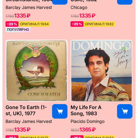
Barclay James Harvest
Chicago
1335 ₽
1335 ₽
1780
1780
–25%
ОРИГИНАЛ 1984
–25%
ОРИГИНАЛ 1982
ПОПУЛЯРНО
Gone To Earth (1-
My Life For A
st, UK), 1977
Song, 1983
Barclay James Harvest
Placido Domingo
1335 ₽
1365 ₽
1780
1820