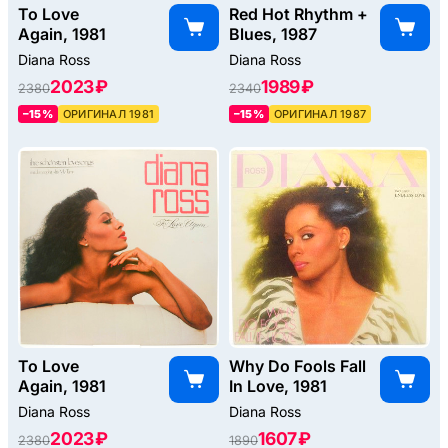
To Love
Red Hot Rhythm +
Again, 1981
Blues, 1987
Diana Ross
Diana Ross
2023 ₽
1989 ₽
2380
2340
–15%
ОРИГИНАЛ 1981
–15%
ОРИГИНАЛ 1987
To Love
Why Do Fools Fall
Again, 1981
In Love, 1981
Diana Ross
Diana Ross
2023 ₽
1607 ₽
2380
1890