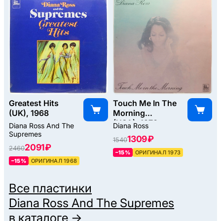
Greatest Hits
Touch Me In The
(UK), 1968
Morning
(USA), 1973
Diana Ross And The
Diana Ross
Supremes
1309 ₽
1540
2091 ₽
2460
–15%
ОРИГИНАЛ 1973
–15%
ОРИГИНАЛ 1968
Все пластинки
Diana Ross And The Supremes
в каталоге →