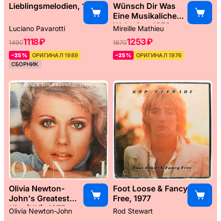
Lieblingsmelodien, 1989
Wünsch Dir Was
Eine Musikaliche
Weltreise, 1976
Luciano Pavarotti
Mireille Mathieu
1118 ₽
1253 ₽
1490
1670
–25%
ОРИГИНАЛ 1989
–25%
ОРИГИНАЛ 1976
СБОРНИК
Olivia Newton-
Foot Loose & Fancy
John's Greatest
Free, 1977
Hits (UK), 1977
Olivia Newton-John
Rod Stewart