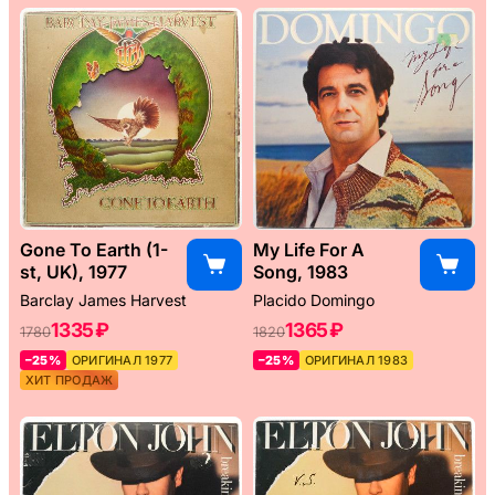
Gone To Earth (1-
My Life For A
st, UK), 1977
Song, 1983
Barclay James Harvest
Placido Domingo
1335 ₽
1365 ₽
1780
1820
–25%
ОРИГИНАЛ 1977
–25%
ОРИГИНАЛ 1983
ХИТ ПРОДАЖ