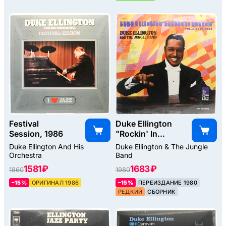
Festival
Duke Ellington
Session, 1986
"Rockin' In
Rhythm" Vol. 3
Duke Ellington And His
Duke Ellington & The Jungle
(1929-1931)
Orchestra
Band
(USA), 1970
1581 ₽
1683 ₽
1860
1980
–15%
ОРИГИНАЛ 1986
–15%
ПЕРЕИЗДАНИЕ 1980
РЕДКИЙ
СБОРНИК