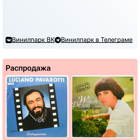
Винилпарк ВК
Винилпарк в Телеграме
Распродажа