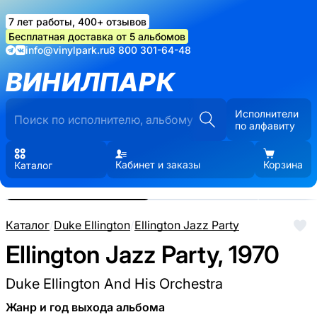
7 лет работы, 400+ отзывов
Бесплатная доставка от 5 альбомов
info@vinylpark.ru
8 800 301-64-48
ВИНИЛПАРК
Исполнители
по алфавиту
Кабинет и заказы
Корзина
Каталог
Реальные фото пластинки.
Нажмите, чтобы увеличить
Каталог
/
Duke Ellington
/
Ellington Jazz Party
Ellington Jazz Party, 1970
Duke Ellington And His Orchestra
Жанр и год выхода альбома