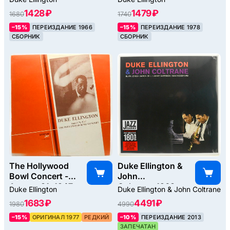
1428 ₽
1479 ₽
1680
1740
–15%
ПЕРЕИЗДАНИЕ 1966
–15%
ПЕРЕИЗДАНИЕ 1978
СБОРНИК
СБОРНИК
The Hollywood
Duke Ellington &
Bowl Concert -
John
August 31, 1947
Coltrane, 1963
Duke Ellington
Duke Ellington & John Coltrane
(Volume One), 1977
1683 ₽
4491 ₽
1980
4990
–15%
ОРИГИНАЛ 1977
РЕДКИЙ
–10%
ПЕРЕИЗДАНИЕ 2013
ЗАПЕЧАТАН