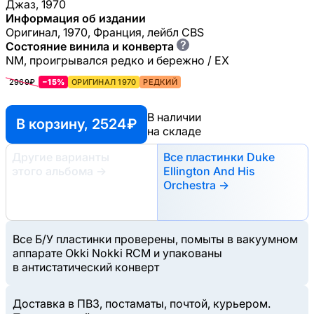
Джаз, 1970
Информация об издании
Оригинал, 1970, Франция, лейбл CBS
?
Состояние винила и конверта
NM, проигрывался редко и бережно / EX
2969₽
−15%
ОРИГИНАЛ 1970
РЕДКИЙ
В наличии
В корзину, 2524 ₽
на складе
Другие варианты
Все пластинки Duke
этого альбома
→
Ellington And His
Orchestra →
Все Б/У пластинки проверены, помыты в вакуумном
аппарате Okki Nokki RCM и упакованы
в антистатический конверт
Доставка в ПВЗ, постаматы, почтой, курьером.