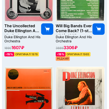
The Uncollected
Will Big Bands Ever
Duke Ellington And
Come Back? (1-st,
His Orchestra
USA), 1965
Duke Ellington And His
Duke Ellington And His
Volume 5 -
Orchestra
Orchestra
1947, 1978
1607 ₽
3306 ₽
1890
3889
–15%
ОРИГИНАЛ 1978
–15%
ОРИГИНАЛ 1965
РЕДКИЙ