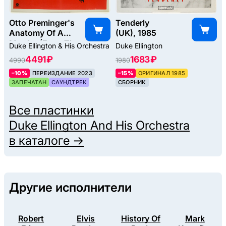
Otto Preminger's
Tenderly
Anatomy Of A
(UK), 1985
Murder (From The
Duke Ellington & His Orchestra
Duke Ellington
Sound Track Of
4491 ₽
1683 ₽
4990
1980
The Motion
Picture), 1959
–10%
ПЕРЕИЗДАНИЕ 2023
–15%
ОРИГИНАЛ 1985
ЗАПЕЧАТАН
САУНДТРЕК
СБОРНИК
Все пластинки
Duke Ellington And His Orchestra
в каталоге →
Другие исполнители
Robert
Elvis
History Of
Mark