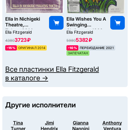
Ella In Nichigeki
Ella Wishes You A
Theatre,
Swinging
Tokyo, 2014
Christmas, 1960
Ella Fitzgerald
Ella Fitzgerald
3723 ₽
5382 ₽
4380
5980
–15%
ОРИГИНАЛ 2014
–10%
ПЕРЕИЗДАНИЕ 2021
ЗАПЕЧАТАН
Все пластинки
Ella Fitzgerald
в каталоге →
Другие исполнители
Tina
Jimi
Gianna
Anthony
Turner
Hendrix
Nannini
Ventura