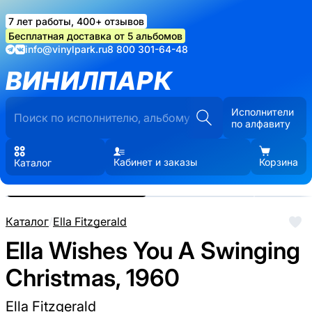
7 лет работы, 400+ отзывов
Бесплатная доставка от 5 альбомов
info@vinylpark.ru
8 800 301-64-48
ВИНИЛПАРК
Исполнители
по алфавиту
Кабинет и заказы
Корзина
Каталог
Реальные фото пластинки.
Нажмите, чтобы увеличить
Каталог
/
Ella Fitzgerald
Ella Wishes You A Swinging
Christmas, 1960
Ella Fitzgerald