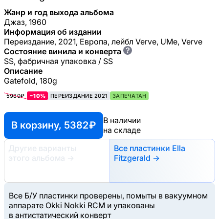
Жанр и год выхода альбома
Джаз, 1960
Информация об издании
Переиздание, 2021, Европа, лейбл Verve, UMe, Verve
?
Состояние винила и конверта
SS, фабричная упаковка / SS
Описание
Gatefold, 180g
5980₽
−10%
ПЕРЕИЗДАНИЕ 2021
ЗАПЕЧАТАН
В наличии
В корзину, 5382 ₽
на складе
Другие варианты
Все пластинки Ella
этого альбома
→
Fitzgerald →
Все Б/У пластинки проверены, помыты в вакуумном
аппарате Okki Nokki RCM и упакованы
в антистатический конверт