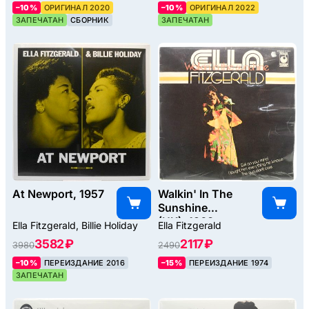
–10%
ОРИГИНАЛ 2020
–10%
ОРИГИНАЛ 2022
ЗАПЕЧАТАН
СБОРНИК
ЗАПЕЧАТАН
At Newport, 1957
Walkin' In The
Sunshine
(UK), 1968
Ella Fitzgerald, Billie Holiday
Ella Fitzgerald
3582 ₽
2117 ₽
3980
2490
–10%
ПЕРЕИЗДАНИЕ 2016
–15%
ПЕРЕИЗДАНИЕ 1974
ЗАПЕЧАТАН