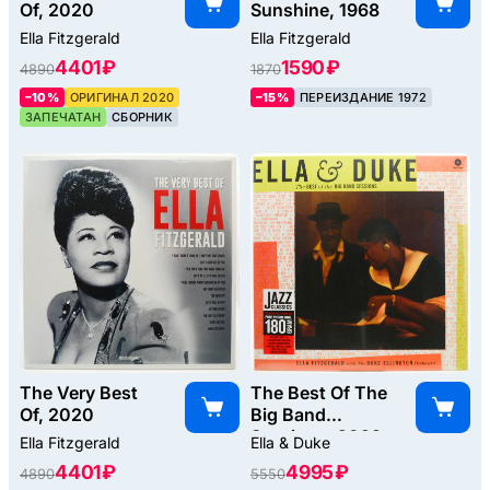
Of, 2020
Sunshine, 1968
Ella Fitzgerald
Ella Fitzgerald
4401 ₽
1590 ₽
4890
1870
–10%
ОРИГИНАЛ 2020
–15%
ПЕРЕИЗДАНИЕ 1972
ЗАПЕЧАТАН
СБОРНИК
The Very Best
The Best Of The
Of, 2020
Big Band
Sessions, 2022
Ella Fitzgerald
Ella & Duke
4401 ₽
4995 ₽
4890
5550