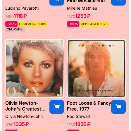
Eine Musikaliche
Weltreise, 1976
Luciano Pavarotti
Mireille Mathieu
1118 ₽
1253 ₽
1490
1670
–25%
ОРИГИНАЛ 1989
–25%
ОРИГИНАЛ 1976
СБОРНИК
Olivia Newton-
Foot Loose & Fancy
John's Greatest
Free, 1977
Hits (UK), 1977
Olivia Newton-John
Rod Stewart
1335 ₽
1335 ₽
1780
1780