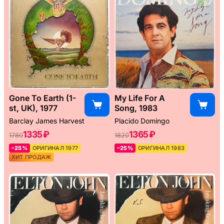
Gone To Earth (1-
My Life For A
st, UK), 1977
Song, 1983
Barclay James Harvest
Placido Domingo
1335 ₽
1365 ₽
1780
1820
–25%
ОРИГИНАЛ 1977
–25%
ОРИГИНАЛ 1983
ХИТ ПРОДАЖ