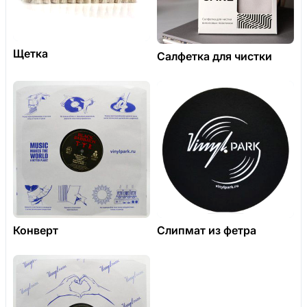
Щетка
Салфетка для чистки
Конверт
Слипмат из фетра