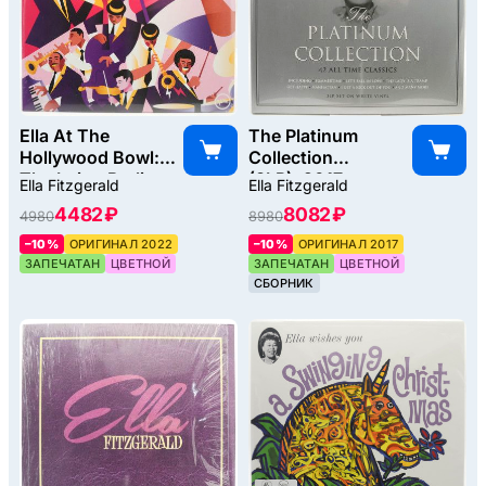
Ella At The
The Platinum
Hollywood Bowl:
Collection
The Irving Berlin
(3LP), 2017
Ella Fitzgerald
Ella Fitzgerald
Songbook, 2022
4482 ₽
8082 ₽
4980
8980
–10%
ОРИГИНАЛ 2022
–10%
ОРИГИНАЛ 2017
ЗАПЕЧАТАН
ЦВЕТНОЙ
ЗАПЕЧАТАН
ЦВЕТНОЙ
СБОРНИК