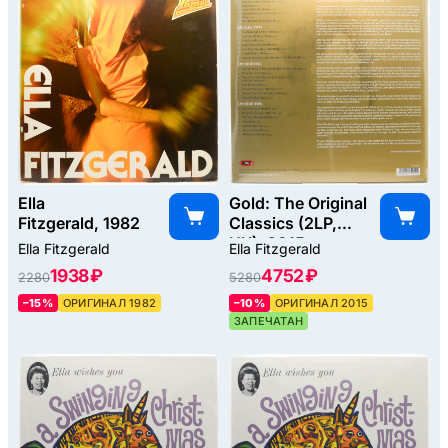
Ella
Gold: The Original
Fitzgerald, 1982
Classics (2LP,
UK), 2015
Ella Fitzgerald
Ella Fitzgerald
1938 ₽
4752 ₽
2280
5280
–15%
ОРИГИНАЛ 1982
–10%
ОРИГИНАЛ 2015
ЗАПЕЧАТАН