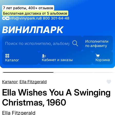
7 лет работы, 400+ отзывов
Бесплатная доставка от 5 альбомов
info@vinylpark.ru
8 800 301-64-48
ВИНИЛПАРК
Исполнители
по алфавиту
Кабинет и заказы
Корзина
Каталог
Реальные фото пластинки.
Нажмите, чтобы увеличить
Каталог
/
Ella Fitzgerald
Ella Wishes You A Swinging
Christmas, 1960
Ella Fitzgerald