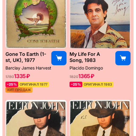
Gone To Earth (1-
My Life For A
st, UK), 1977
Song, 1983
Barclay James Harvest
Placido Domingo
1335 ₽
1365 ₽
1780
1820
–25%
ОРИГИНАЛ 1977
–25%
ОРИГИНАЛ 1983
ХИТ ПРОДАЖ