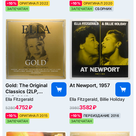
–10%
ОРИГИНАЛ 2022
–10%
ОРИГИНАЛ 2020
ЗАПЕЧАТАН
ЗАПЕЧАТАН
СБОРНИК
Gold: The Original
At Newport, 1957
Classics (2LP,
UK), 2015
Ella Fitzgerald
Ella Fitzgerald, Billie Holiday
4752 ₽
3582 ₽
5280
3980
–10%
ОРИГИНАЛ 2015
–10%
ПЕРЕИЗДАНИЕ 2016
ЗАПЕЧАТАН
ЗАПЕЧАТАН