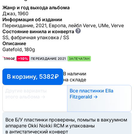
Жанр и год выхода альбома
Джаз, 1960
Информация об издании
Переиздание, 2021, Европа, лейбл Verve, UMe, Verve
?
Состояние винила и конверта
SS, фабричная упаковка / SS
Описание
Gatefold, 180g
5980₽
−10%
ПЕРЕИЗДАНИЕ 2021
ЗАПЕЧАТАН
В наличии
В корзину, 5382 ₽
на складе
Другие варианты
Все пластинки Ella
этого альбома
→
Fitzgerald →
Все Б/У пластинки проверены, помыты в вакуумном
аппарате Okki Nokki RCM и упакованы
в антистатический конверт