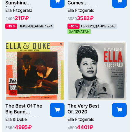
Sunshine
Comes
(UK), 1968
Charlie!, 1961
Ella Fitzgerald
Ella Fitzgerald
2117 ₽
3582 ₽
2490
3980
–15%
ПЕРЕИЗДАНИЕ 1974
–10%
ПЕРЕИЗДАНИЕ 2016
ЗАПЕЧАТАН
The Best Of The
The Very Best
Big Band
Of, 2020
Sessions, 2022
Ella & Duke
Ella Fitzgerald
4995 ₽
4401 ₽
5550
4890