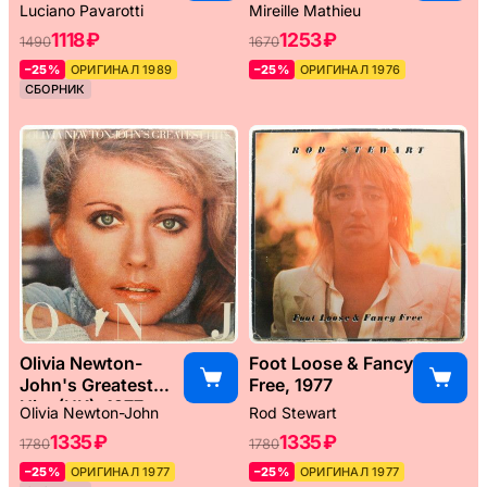
Weltreise, 1976
Luciano Pavarotti
Mireille Mathieu
1118 ₽
1253 ₽
1490
1670
–25%
ОРИГИНАЛ 1989
–25%
ОРИГИНАЛ 1976
СБОРНИК
Olivia Newton-
Foot Loose & Fancy
John's Greatest
Free, 1977
Hits (UK), 1977
Olivia Newton-John
Rod Stewart
1335 ₽
1335 ₽
1780
1780
–25%
ОРИГИНАЛ 1977
–25%
ОРИГИНАЛ 1977